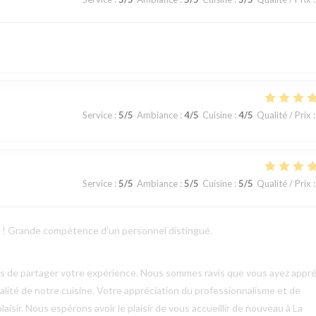
Service
:
5
/5
Ambiance
:
4
/5
Cuisine
:
4
/5
Qualité / Prix
:
Service
:
5
/5
Ambiance
:
5
/5
Cuisine
:
5
/5
Qualité / Prix
:
ts ! Grande compétence d'un personnel distingué.
mps de partager votre expérience. Nous sommes ravis que vous ayez appré
qualité de notre cuisine. Votre appréciation du professionnalisme et de
aisir. Nous espérons avoir le plaisir de vous accueillir de nouveau à La