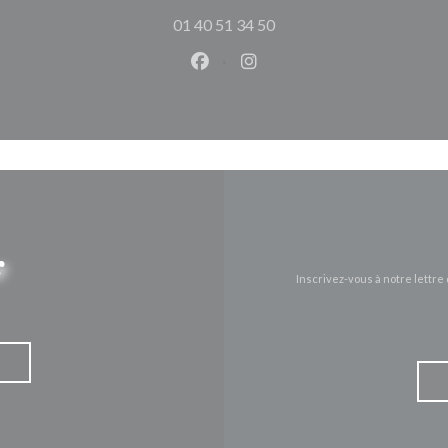
01 40 51 34 50
Facebook ((ouvre une nouvelle 
Instagram ((ouvre une nou
r
Inscrivez-vous à notre lettr