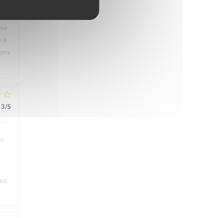
rme
e à
rons
3
/5
s.
ons