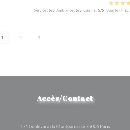
Service
:
5
/5
Ambiance
:
5
/5
Cuisine
:
5
/5
Qualité / Prix
:
1
2
3
Accès/Contact
((ouvre un
171 boulevard du Montparnasse 75006 Paris