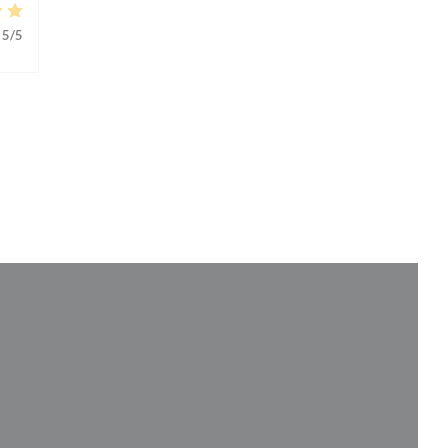
5
/5
e nouvelle fenêtre))