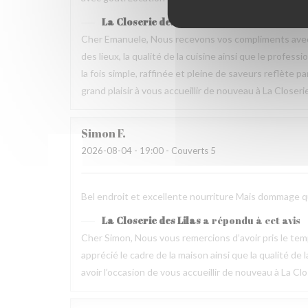
La Closerie des Lilas
a répondu à cet avis
Cher Emanuele, Nous recevons vos compliments avec 
des lieux, la qualité de la cuisine ainsi que le profes
la fois simple, raffinée et pleine de saveurs reflète 
grand plaisir à vous accueillir de nouveau à La Closeri
Simon
F
2026-08-04
- 19:00 - Couverts 5
Bel endroit et excellente nourriture Mais dommage que
La Closerie des Lilas
a répondu à cet avis
Cher Simon, Nous vous remercions d’avoir pris le t
apprécié le cadre de la maison ainsi que la qualité 
avoir l’occasion de vous accueillir de nouveau à La Clo