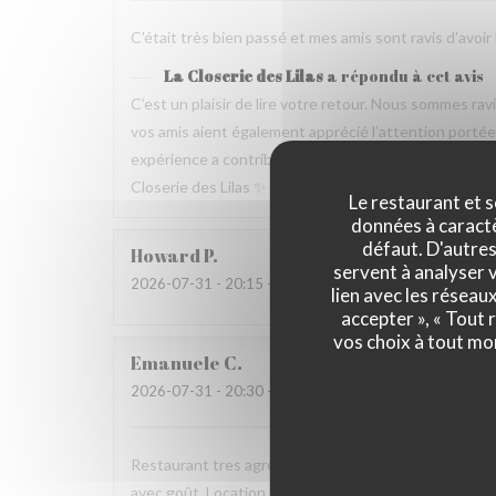
C'était très bien passé et mes amis sont ravis d'avoir
La Closerie des Lilas
a répondu à cet avis
C’est un plaisir de lire votre retour. Nous sommes ra
vos amis aient également apprécié l’attention portée p
expérience a contribué à la réussite de votre repas no
Closerie des Lilas ✨
Le restaurant et s
données à caractèr
défaut. D'autres
Howard
P
servent à analyser v
2026-07-31
- 20:15 - Couverts 4
lien avec les réseau
accepter », « Tout
vos choix à tout mo
Emanuele
C
2026-07-31
- 20:30 - Couverts 2
Restaurant tres agreable, personnel avec expertise, 
avec goût. Location charmante, pour un experience qu