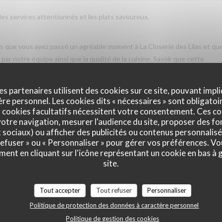
 les services attentionnés et les plats savoureux.
vis que vous ayez passé un agréable moment à La Closerie des Lilas et qu
ar notre équipe ainsi que la qualité de la cuisine. Savoir que cette
us fait très plaisir. Nous serons heureux de vous accueillir de nouveau à
es partenaires utilisent des cookies sur ce site, pouvant impli
e personnel. Les cookies dits « nécessaires » sont obligatoir
 cookies facultatifs nécessitent votre consentement. Ces co
otre navigation, mesurer l'audience du site, proposer des fon
Service
:
5
/5
Ambiance
:
5
/5
Cuisine
:
5
/5
Qualité / Prix
:
x sociaux) ou afficher des publicités ou contenus personnalisé
 refuser » ou « Personnaliser » pour gérer vos préférences. V
ment en cliquant sur l'icône représentant un cookie en bas à
site.
Service
:
5
/5
Ambiance
:
5
/5
Cuisine
:
5
/5
Qualité / Prix
:
Tout accepter
Tout refuser
Personnaliser
Politique de protection des données à caractère personnel
tres gentil et amable avec esprit! Cuisine simple et raffiné au même tem
Politique de gestion des cookies
e merece de retourner plusieur fois. Je retournerai