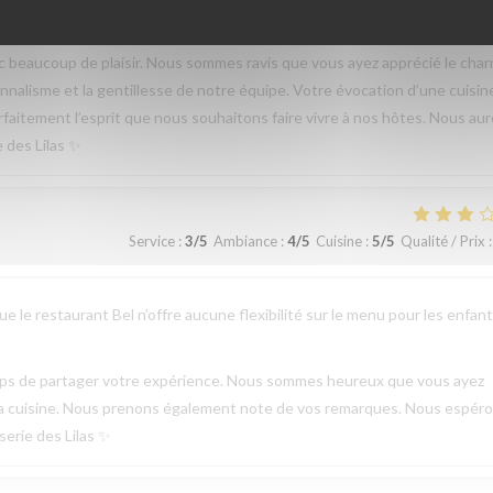
beaucoup de plaisir. Nous sommes ravis que vous ayez apprécié le cha
sionnalisme et la gentillesse de notre équipe. Votre évocation d’une cuisin
parfaitement l’esprit que nous souhaitons faire vivre à nos hôtes. Nous au
e des Lilas ✨
Service
:
3
/5
Ambiance
:
4
/5
Cuisine
:
5
/5
Qualité / Prix
:
 le restaurant Bel n’offre aucune flexibilité sur le menu pour les enfant
emps de partager votre expérience. Nous sommes heureux que vous ayez
de la cuisine. Nous prenons également note de vos remarques. Nous espér
serie des Lilas ✨