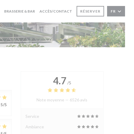
BRASSERIE & BAR
ACCÈS/CONTACT
RÉSERVER
FR
4.7
/5
Note moyenne —
6526 avis
5
/5
Service
Ambiance
5
/5