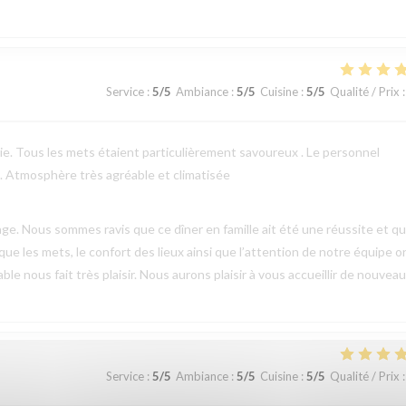
Service
:
5
/5
Ambiance
:
5
/5
Cuisine
:
5
/5
Qualité / Prix
:
erie. Tous les mets étaient particulièrement savoureux . Le personnel
 . Atmosphère très agréable et climatisée
e. Nous sommes ravis que ce dîner en famille ait été une réussite et q
 que les mets, le confort des lieux ainsi que l’attention de notre équipe o
 nous fait très plaisir. Nous aurons plaisir à vous accueillir de nouveau
Service
:
5
/5
Ambiance
:
5
/5
Cuisine
:
5
/5
Qualité / Prix
: