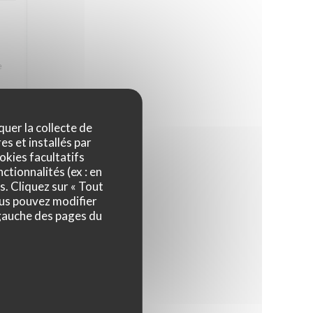
e
 La
quer la collecte de
es et installés par
okies facultatifs
ctionnalités (ex : en
4
/5
s. Cliquez sur « Tout
ous pouvez modifier
 gauche des pages du
4
/5
ps,