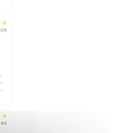
5
/5
ue
nt
 à
4
/5