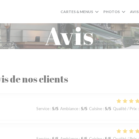
CARTES & MENUS
PHOTOS
AVIS
Avis
is de nos clients
Service
:
5
/5
Ambiance
:
5
/5
Cuisine
:
5
/5
Qualité / Prix
:
Service
:
5
/5
Ambiance
:
5
/5
Cuisine
:
5
/5
Qualité / Prix
: