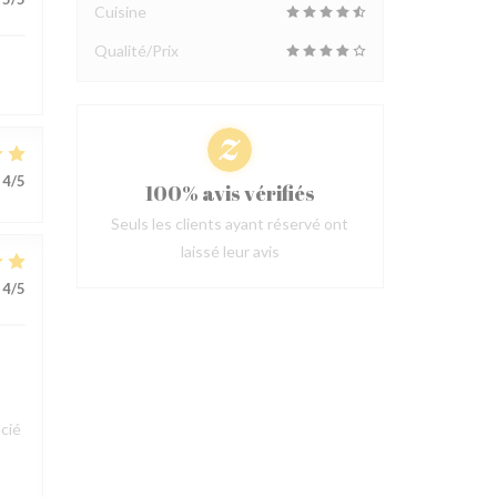
Cuisine
Qualité/Prix
4
/5
100% avis vérifiés
Seuls les clients ayant réservé ont
laissé leur avis
4
/5
cié