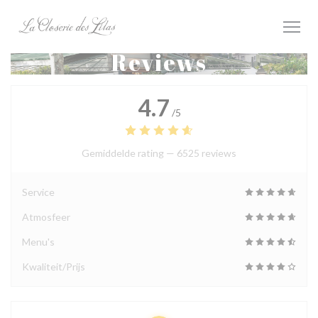
Cookies beheer paneel
Reviews
4.7
/5
Gemiddelde rating —
6525 reviews
Service
Atmosfeer
Menu's
Kwaliteit/Prijs