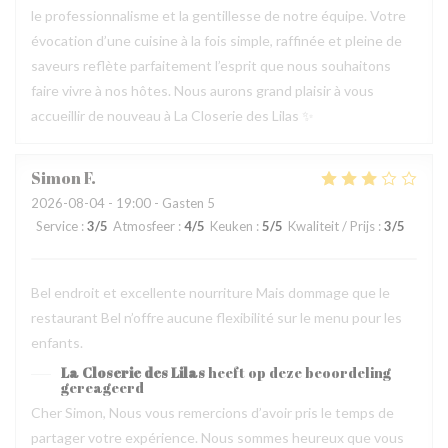
le professionnalisme et la gentillesse de notre équipe. Votre
évocation d’une cuisine à la fois simple, raffinée et pleine de
saveurs reflète parfaitement l’esprit que nous souhaitons
faire vivre à nos hôtes. Nous aurons grand plaisir à vous
accueillir de nouveau à La Closerie des Lilas ✨
Simon
F
2026-08-04
- 19:00 - Gasten 5
Service
:
3
/5
Atmosfeer
:
4
/5
Keuken
:
5
/5
Kwaliteit / Prijs
:
3
/5
Bel endroit et excellente nourriture Mais dommage que le
restaurant Bel n’offre aucune flexibilité sur le menu pour les
enfants.
La Closerie des Lilas
heeft op deze beoordeling
gereageerd
Cher Simon, Nous vous remercions d’avoir pris le temps de
partager votre expérience. Nous sommes heureux que vous