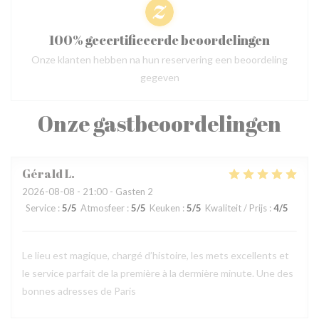
100% gecertificeerde beoordelingen
Onze klanten hebben na hun reservering een beoordeling
gegeven
Onze gastbeoordelingen
Gérald
L
2026-08-08
- 21:00 - Gasten 2
Service
:
5
/5
Atmosfeer
:
5
/5
Keuken
:
5
/5
Kwaliteit / Prijs
:
4
/5
Le lieu est magique, chargé d’histoire, les mets excellents et
le service parfait de la première à la dermière minute. Une des
bonnes adresses de Paris