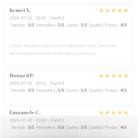
Kemei
X
2026-07-31
- 12:45 - Ospiti 5
Servizio
:
5
/5
Atmosfera
:
5
/5
Cucina
:
5
/5
Qualità / Prezzo
:
4
/5
C'était très bien passé et mes amis sont ravis d'avoir les
services attentionnés et les plats savoureux.
Howard
P
2026-07-31
- 20:15 - Ospiti 4
Servizio
:
5
/5
Atmosfera
:
5
/5
Cucina
:
5
/5
Qualità / Prezzo
:
4
/5
Emanuele
C
2026-07-31
- 20:30 - Ospiti 2
Servizio
:
5
/5
Atmosfera
:
5
/5
Cucina
:
5
/5
Qualità / Prezzo
:
4
/5