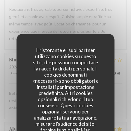
Restaurant tres agreable, personnel avec expertise, tres
gentil et amable avec esprit! Cuisine simple et raffiné au
même temps, avec goût. Location charmante, pour un
experience que merece de retourner plusieur fois. Je
retournerai
Il ristorante e i suoi partner
utilizzano cookies su questo
Simon
F
sito, che possono comportare
2026-08-04
- 19:00 - Ospiti 5
la raccolta di dati personali. I
Servizio
:
3
/5
Atmosfera
:
4
/5
Cucina
:
5
/5
Qualità / Prezzo
:
3
/5
cookies denominati
«necessari» sono obbligatori e
installati per impostazione
predefinita. Altri cookies
Bel endroit et excellente nourriture Mais dommage que le
opzionali richiedono il tuo
restaurant Bel n’offre aucune flexibilité sur le menu pour les
consenso. Questi cookies
enfants.
opzionali servono per
analizzare la tua navigazione,
misurare l'audience del sito,
Alvaro
V
fornire funzionalità (ad