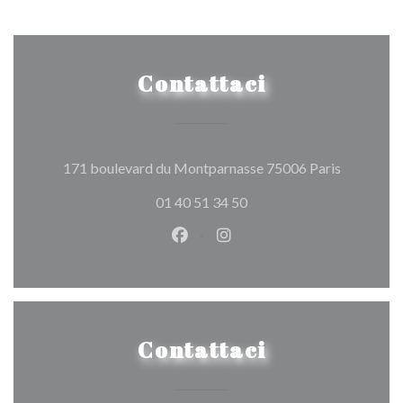
Contattaci
((apre una
171 boulevard du Montparnasse 75006 Paris
01 40 51 34 50
Facebook ((apre una nuova fines
Instagram ((apre una nuov
Contattaci