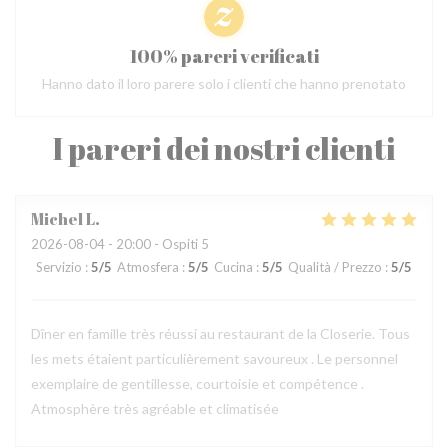
100% pareri verificati
Hanno dato il loro parere solo i clienti che hanno prenotato
I pareri dei nostri clienti
Michel
L
2026-08-04
- 20:00 - Ospiti 5
Servizio
:
5
/5
Atmosfera
:
5
/5
Cucina
:
5
/5
Qualità / Prezzo
:
5
/5
Dîner en famille très réussi au restaurant de la Closerie. Tous
les mets étaient particulièrement savoureux . Le personnel
exemplaire de gentillesse, courtoisie et compétence .
Atmosphère très agréable et climatisée