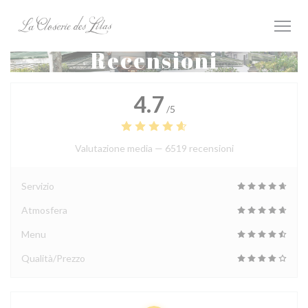
Personalizzazione delle tue scelte sui cookie
Recensioni
4.7
/5
Valutazione media —
6519 recensioni
Servizio
Atmosfera
Menu
Qualità/Prezzo