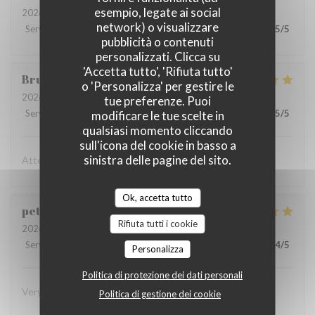
esempio, legate ai social
2026-08-01
- 20:15 - Ospiti 3
network) o visualizzare
Servizio
:
5
/5
Atmosfera
:
5
/5
Cucina
:
5
/5
Qualità / Prezzo
:
5
/5
pubblicità o contenuti
personalizzati. Clicca su
'Accetta tutto', 'Rifiuta tutto'
Bruno
E
o 'Personalizza' per gestire le
2026-08-03
- 21:15 - Ospiti 2
tue preferenze. Puoi
Servizio
:
5
/5
Atmosfera
:
5
/5
Cucina
:
5
/5
Qualità / Prezzo
:
5
/5
modificare le tue scelte in
qualsiasi momento cliccando
sull'icona del cookie in basso a
sinistra delle pagine del sito.
Attenzione al cliente massima e cibo eccellente
Ok, accetta tutto
peter
K
Rifiuta tutti i cookie
2026-08-03
- 19:45 - Ospiti 2
Servizio
:
5
/5
Atmosfera
:
4
/5
Cucina
:
5
/5
Qualità / Prezzo
:
4
/5
Personalizza
Politica di protezione dei dati personali
Very superior in every way! Eager to return!
Politica di gestione dei cookie