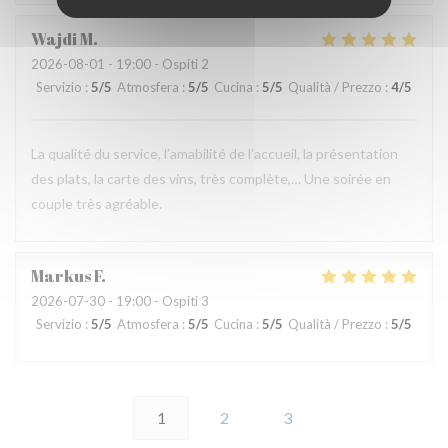
Wajdi
M
2026-08-01
- 19:00 - Ospiti 2
Servizio
:
5
/5
Atmosfera
:
5
/5
Cucina
:
5
/5
Qualità / Prezzo
:
4
/5
La qualité du service, l’amabilité de l’accueil, la présentation
des plats, la carte des vins, très complète,… Une soirée en
couple très agréable.
Markus
F
2026-07-30
- 19:00 - Ospiti 3
Servizio
:
5
/5
Atmosfera
:
5
/5
Cucina
:
5
/5
Qualità / Prezzo
:
5
/5
1
2
3