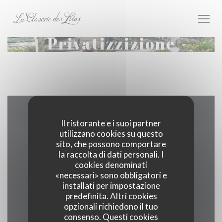
Personalizzazione delle tue scelte sui cookie
Privatizzizione
Contattaci
Il ristorante e i suoi partner
utilizzano cookies su questo
sito, che possono comportare
la raccolta di dati personali. I
cookies denominati
((apre una
171 boulevard du Montparnasse 75006 Paris
«necessari» sono obbligatori e
installati per impostazione
01 40 51 34 50
predefinita. Altri cookies
opzionali richiedono il tuo
Facebook ((apre una nuova fines
Instagram ((apre una nuov
consenso. Questi cookies