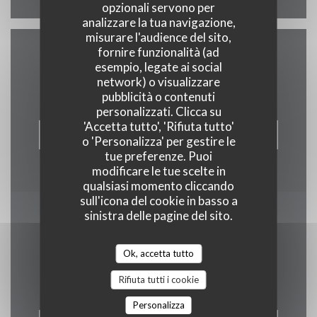
opzionali servono per
analizzare la tua navigazione,
misurare l'audience del sito,
fornire funzionalità (ad
Contattaci
esempio, legate ai social
network) o visualizzare
pubblicità o contenuti
personalizzati. Clicca su
'Accetta tutto', 'Rifiuta tutto'
PRENOTA
o 'Personalizza' per gestire le
tue preferenze. Puoi
modificare le tue scelte in
qualsiasi momento cliccando
sull'icona del cookie in basso a
sinistra delle pagine del sito.
Rimani informato
*
Iscriversi alla nostra newsletter per ricevere comunicazioni
Ok, accetta tutto
personalizzate e offerte di marketing via e-mail.
Rifiuta tutti i cookie
Personalizza