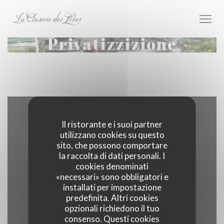
Personalizzazione delle tue scelte sui cookie
Privatizzizione
Contattaci
Il ristorante e i suoi partner
utilizzano cookies su questo
sito, che possono comportare
la raccolta di dati personali. I
cookies denominati
((apre una
171 boulevard du Montparnasse 75006 Paris
«necessari» sono obbligatori e
installati per impostazione
01 40 51 34 50
predefinita. Altri cookies
opzionali richiedono il tuo
Facebook ((apre una nuova fines
Instagram ((apre una nuov
consenso. Questi cookies