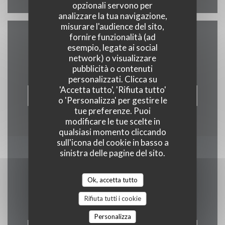
opzionali servono per
analizzare la tua navigazione,
misurare l'audience del sito,
fornire funzionalità (ad
Contattaci
esempio, legate ai social
network) o visualizzare
pubblicità o contenuti
personalizzati. Clicca su
'Accetta tutto', 'Rifiuta tutto'
PRENOTA
o 'Personalizza' per gestire le
tue preferenze. Puoi
modificare le tue scelte in
qualsiasi momento cliccando
sull'icona del cookie in basso a
sinistra delle pagine del sito.
Rimani informato
*
Iscriversi alla nostra newsletter per ricevere comunicazioni
Ok, accetta tutto
personalizzate e offerte di marketing via e-mail.
Rifiuta tutti i cookie
Personalizza