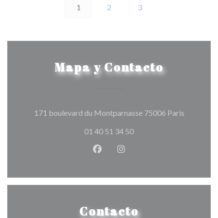
1
2
3
Mapa y Contacto
((abre en 
171 boulevard du Montparnasse 75006 Paris
01 40 51 34 50
Facebook ((abre en una nueva v
Instagram ((abre en una 
Contacto