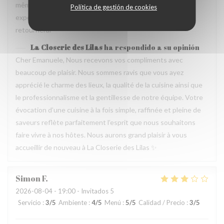
même temps, avec goût. Location charmante, pour un
Política de gestión de cookies
experience que merece de retourner plusieur fois. Je
retournerai
La Closerie des Lilas
ha respondido a su opinión
Cher Emanuele, Nous recevons vos compliments avec
beaucoup de plaisir. Nous sommes ravis que vous ayez
apprécié le charme des lieux, la qualité de la cuisine ainsi que
le professionnalisme et la gentillesse de notre équipe. Votre
évocation d’une cuisine à la fois simple, raffinée et pleine de
saveurs reflète parfaitement l’esprit que nous souhaitons
faire vivre à nos hôtes. Nous aurons grand plaisir à vous
accueillir de nouveau à La Closerie des Lilas ✨
Simon
F
2026-08-04
- 19:00 - Invitados 5
Servicio
:
3
/5
Ambiente
:
4
/5
Menú
:
5
/5
Calidad / Precio
:
3
/5