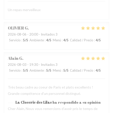
Un repas merveilleux
OLIVIER
G
2026-08-06
- 20:00 - Invitados 3
Servicio
:
5
/5
Ambiente
:
4
/5
Menú
:
4
/5
Calidad / Precio
:
4
/5
Alain
G
2026-08-03
- 19:30 - Invitados 3
Servicio
:
5
/5
Ambiente
:
5
/5
Menú
:
5
/5
Calidad / Precio
:
4
/5
Très beau cadre au coeur de Paris et plats excellents !
Grande compétence d'un personnel distingué.
La Closerie des Lilas
ha respondido a su opinión
Cher Alain, Nous vous remercions d’avoir pris le temps de