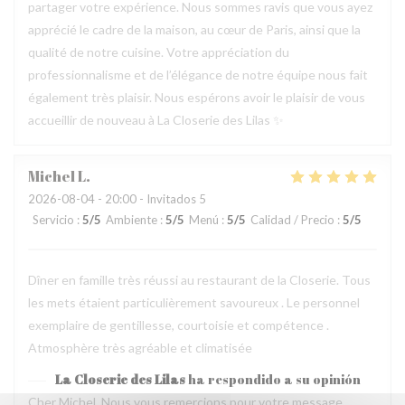
partager votre expérience. Nous sommes ravis que vous ayez
apprécié le cadre de la maison, au cœur de Paris, ainsi que la
qualité de notre cuisine. Votre appréciation du
professionnalisme et de l’élégance de notre équipe nous fait
également très plaisir. Nous espérons avoir le plaisir de vous
accueillir de nouveau à La Closerie des Lilas ✨
Michel
L
2026-08-04
- 20:00 - Invitados 5
Servicio
:
5
/5
Ambiente
:
5
/5
Menú
:
5
/5
Calidad / Precio
:
5
/5
Dîner en famille très réussi au restaurant de la Closerie. Tous
les mets étaient particulièrement savoureux . Le personnel
exemplaire de gentillesse, courtoisie et compétence .
Atmosphère très agréable et climatisée
La Closerie des Lilas
ha respondido a su opinión
Cher Michel, Nous vous remercions pour votre message.