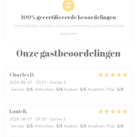
100% gecertificeerde beoordelingen
Onze klanten hebben na hun reservering een beoordeling
gegeven
Onze gastbeoordelingen
Charles
D
2026-08-07
- 20:15 - Gasten 2
Service
:
5
/5
Atmosfeer
:
5
/5
Keuken
:
5
/5
Kwaliteit / Prijs
:
5
/5
Louis
R
2026-08-07
- 19:30 - Gasten 3
Service
:
5
/5
Atmosfeer
:
5
/5
Keuken
:
5
/5
Kwaliteit / Prijs
:
5
/5