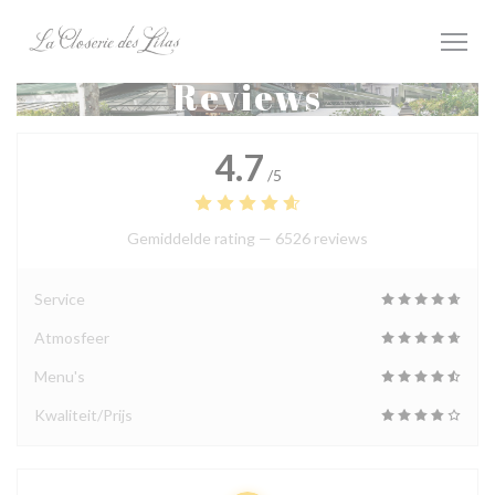
Cookies beheer paneel
Reviews
4.7
/5
Gemiddelde rating —
6526 reviews
Service
Atmosfeer
Menu's
Kwaliteit/Prijs