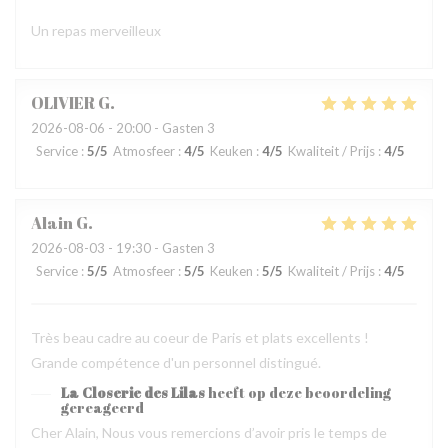
Un repas merveilleux
OLIVIER
G
2026-08-06
- 20:00 - Gasten 3
Service
:
5
/5
Atmosfeer
:
4
/5
Keuken
:
4
/5
Kwaliteit / Prijs
:
4
/5
Alain
G
2026-08-03
- 19:30 - Gasten 3
Service
:
5
/5
Atmosfeer
:
5
/5
Keuken
:
5
/5
Kwaliteit / Prijs
:
4
/5
Très beau cadre au coeur de Paris et plats excellents !
Grande compétence d'un personnel distingué.
La Closerie des Lilas
heeft op deze beoordeling
gereageerd
Cher Alain, Nous vous remercions d’avoir pris le temps de