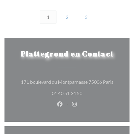
1
2
3
Plattegrond en Contact
((opent in
171 boulevard du Montparnasse 75006 Paris
01 40 51 34 50
Facebook ((opent in een nieuw 
Instagram ((opent in een 