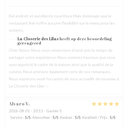
Bel endroit et excellente nourriture Mais dommage que le
restaurant Bel n’offre aucune flexibilité sur le menu pour les
enfants.
La Closerie des Lilas
heeft op deze beoordeling
gereageerd
Cher Simon, Nous vous remercions d’avoir pris le temps de
partager votre expérience. Nous sommes heureux que vous
ayez apprécié le cadre de la maison ainsi que la qualité de la
cuisine. Nous prenons également note de vos remarques.
Nous espérons avoir l’occasion de vous accueillir de nouveau à
La Closerie des Lilas ✨
Alvaro
V
2026-08-01
- 20:15 - Gasten 3
Service
:
5
/5
Atmosfeer
:
5
/5
Keuken
:
5
/5
Kwaliteit / Prijs
:
5
/5