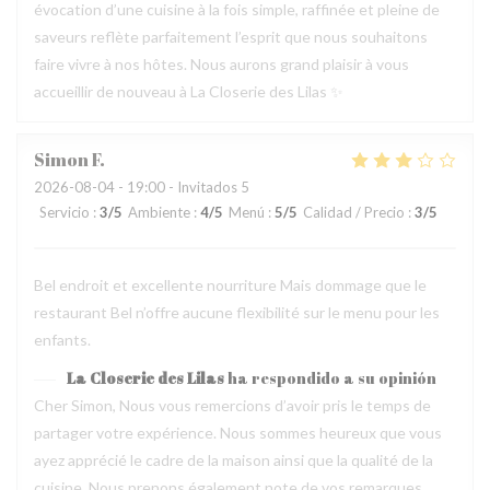
évocation d’une cuisine à la fois simple, raffinée et pleine de
saveurs reflète parfaitement l’esprit que nous souhaitons
faire vivre à nos hôtes. Nous aurons grand plaisir à vous
accueillir de nouveau à La Closerie des Lilas ✨
Simon
F
2026-08-04
- 19:00 - Invitados 5
Servicio
:
3
/5
Ambiente
:
4
/5
Menú
:
5
/5
Calidad / Precio
:
3
/5
Bel endroit et excellente nourriture Mais dommage que le
restaurant Bel n’offre aucune flexibilité sur le menu pour les
enfants.
La Closerie des Lilas
ha respondido a su opinión
Cher Simon, Nous vous remercions d’avoir pris le temps de
partager votre expérience. Nous sommes heureux que vous
ayez apprécié le cadre de la maison ainsi que la qualité de la
cuisine. Nous prenons également note de vos remarques.