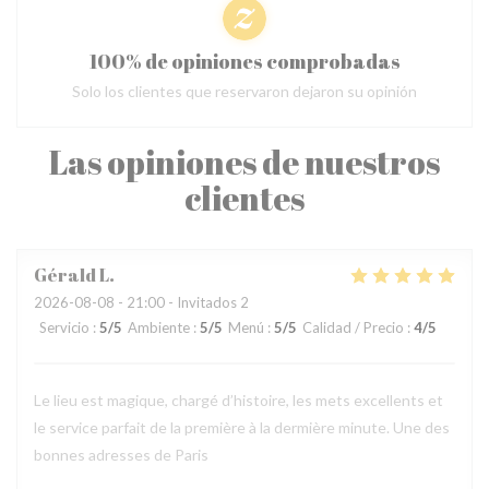
100% de opiniones comprobadas
Solo los clientes que reservaron dejaron su opinión
Las opiniones de nuestros
clientes
Gérald
L
2026-08-08
- 21:00 - Invitados 2
Servicio
:
5
/5
Ambiente
:
5
/5
Menú
:
5
/5
Calidad / Precio
:
4
/5
Le lieu est magique, chargé d’histoire, les mets excellents et
le service parfait de la première à la dermière minute. Une des
bonnes adresses de Paris