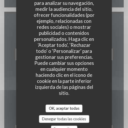
para analizar su navegación,
medir la audiencia del sitio,
ofrecer funcionalidades (por
ejemplo, relacionadas con
Contacto
redes sociales) o mostrar
publicidad o contenidos
personalizados. Haga clic en
'Aceptar todo', 'Rechazar
todo' o 'Personalizar' para
RESERVAR UNA MESA
gestionar sus preferencias.
Puede cambiar sus opciones
en cualquier momento
haciendo clic en el icono de
cookie en la parte inferior
izquierda de las páginas del
Manténgase al día
*
sitio.
Suscríbase a nuestro boletín para recibir comunicaciones
personalizadas y ofertas de marketing por correo electrónico.
OK, aceptar todas
Denegar todas las cookies