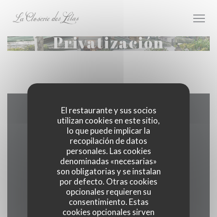
Personalización de sus opciones de cookies
Privatización
El restaurante y sus socios
Mapa y Contacto
utilizan cookies en este sitio,
lo que puede implicar la
recopilación de datos
personales. Las cookies
denominadas «necesarias»
((abre en 
171 boulevard du Montparnasse 75006 Paris
son obligatorias y se instalan
por defecto. Otras cookies
01 40 51 34 50
opcionales requieren su
consentimiento. Estas
Facebook ((abre en una nueva v
Instagram ((abre en una 
cookies opcionales sirven