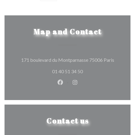
Map and Contact
((opens in
171 boulevard du Montparnasse 75006 Paris
01 40 51 34 50
Facebook ((opens in a new wind
Instagram ((opens in a n
Contact us