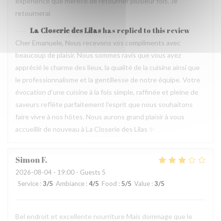
experience que merece de retourner plusieur fois. Je
retournerai
La Closerie des Lilas
has replied to this review
Cher Emanuele, Nous recevons vos compliments avec
beaucoup de plaisir. Nous sommes ravis que vous ayez
apprécié le charme des lieux, la qualité de la cuisine ainsi que
le professionnalisme et la gentillesse de notre équipe. Votre
évocation d’une cuisine à la fois simple, raffinée et pleine de
saveurs reflète parfaitement l’esprit que nous souhaitons
faire vivre à nos hôtes. Nous aurons grand plaisir à vous
accueillir de nouveau à La Closerie des Lilas ✨
Simon
F
2026-08-04
- 19:00 - Guests 5
Service
:
3
/5
Ambiance
:
4
/5
Food
:
5
/5
Value
:
3
/5
Bel endroit et excellente nourriture Mais dommage que le