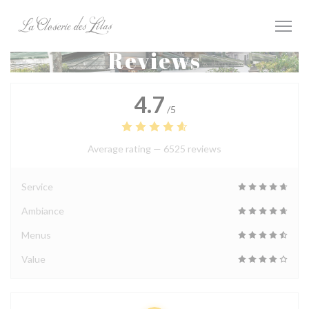
Personalizing your cookie choices
Reviews
4.7
/5
Average rating —
6525 reviews
Service
Ambiance
Menus
Value