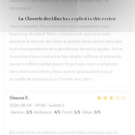
experience que merece de retourner plusieur fois. Je
retournerai
La Closerie des Lilas
has replied to this review
Cher Emanuele, Nous recevons vos compliments avec
beaucoup de plaisir. Nous sommes ravis que vous ayez
apprécié le charme des lieux, la qualité de la cuisine ainsi que
le professionnalisme et la gentillesse de notre équipe. Votre
évocation d’une cuisine à la fois simple, raffinée et pleine de
saveurs reflète parfaitement l’esprit que nous souhaitons
faire vivre à nos hôtes. Nous aurons grand plaisir à vous
accueillir de nouveau à La Closerie des Lilas ✨
Simon
F
2026-08-04
- 19:00 - Guests 5
Service
:
3
/5
Ambiance
:
4
/5
Food
:
5
/5
Value
:
3
/5
Bel endroit et excellente nourriture Mais dommage que le