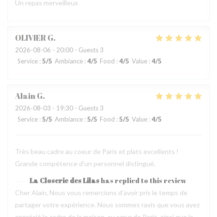
Un repas merveilleux
OLIVIER
G
2026-08-06
- 20:00 - Guests 3
Service
:
5
/5
Ambiance
:
4
/5
Food
:
4
/5
Value
:
4
/5
Alain
G
2026-08-03
- 19:30 - Guests 3
Service
:
5
/5
Ambiance
:
5
/5
Food
:
5
/5
Value
:
4
/5
Très beau cadre au coeur de Paris et plats excellents !
Grande compétence d'un personnel distingué.
La Closerie des Lilas
has replied to this review
Cher Alain, Nous vous remercions d’avoir pris le temps de
partager votre expérience. Nous sommes ravis que vous ayez
apprécié le cadre de la maison, au cœur de Paris, ainsi que la