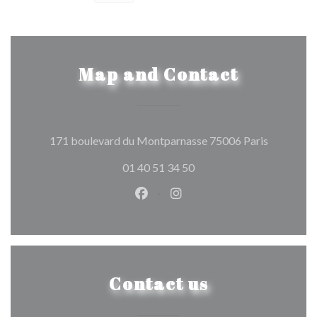
Map and Contact
((opens in
171 boulevard du Montparnasse 75006 Paris
01 40 51 34 50
Facebook ((opens in a new wind
Instagram ((opens in a n
Contact us