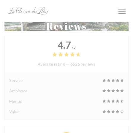
Personalizing your cookie choices
Reviews
4.7
/5
Average rating —
6526 reviews
Service
Ambiance
Menus
Value