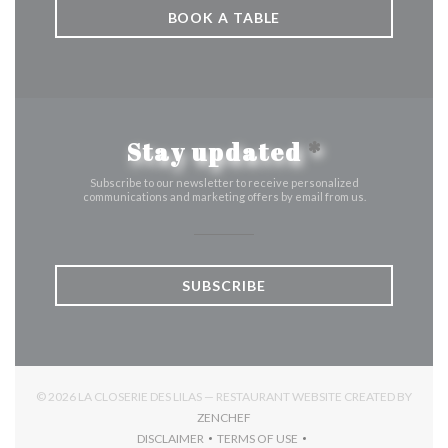
BOOK A TABLE
Stay updated
*
Subscribe to our newsletter to receive personalized
communications and marketing offers by email from us.
SUBSCRIBE
© 2026 LA CLOSERIE DES LILAS — RESTAURANT WEBSITE CREATED BY
((OPENS IN A NEW WINDOW))
ZENCHEF
DISCLAIMER
TERMS OF USE
((OPENS IN A NEW WINDOW))
((OPENS IN A NEW WINDOW))