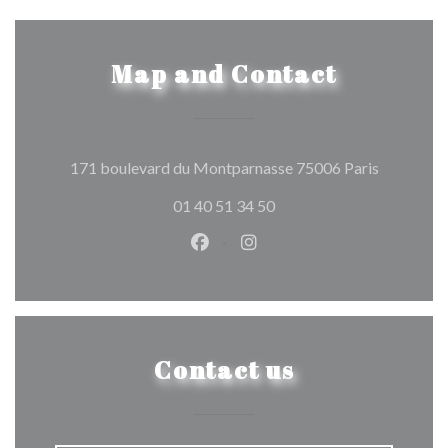
Map and Contact
((opens in
171 boulevard du Montparnasse 75006 Paris
01 40 51 34 50
Facebook ((opens in a new wind
Instagram ((opens in a n
Contact us