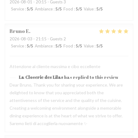
2026-08-01
- 20:15 - Guests 3
Service
:
5
/5
Ambiance
:
5
/5
Food
:
5
/5
Value
:
5
/5
Bruno
E
2026-08-03
- 21:15 - Guests 2
Service
:
5
/5
Ambiance
:
5
/5
Food
:
5
/5
Value
:
5
/5
Attenzione al cliente massima e cibo eccellente
La Closerie des Lilas
has replied to this review
Dear Bruno, Thank you for sharing your experience. We are
delighted to know that you appreciated both the
attentiveness of the service and the quality of the cuisine.
Creating a welcoming environment alongside a memorable
dining experience is at the heart of what we strive to offer.
Saremo lieti di accoglierla nuovamente ✨