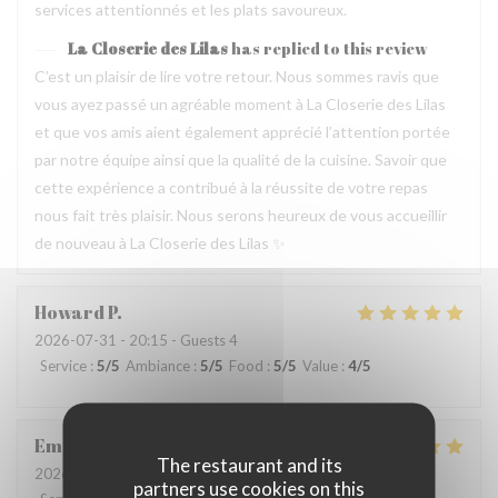
services attentionnés et les plats savoureux.
La Closerie des Lilas
has replied to this review
C’est un plaisir de lire votre retour. Nous sommes ravis que
vous ayez passé un agréable moment à La Closerie des Lilas
et que vos amis aient également apprécié l’attention portée
par notre équipe ainsi que la qualité de la cuisine. Savoir que
cette expérience a contribué à la réussite de votre repas
nous fait très plaisir. Nous serons heureux de vous accueillir
de nouveau à La Closerie des Lilas ✨
Howard
P
2026-07-31
- 20:15 - Guests 4
Service
:
5
/5
Ambiance
:
5
/5
Food
:
5
/5
Value
:
4
/5
Emanuele
C
The restaurant and its
2026-07-31
- 20:30 - Guests 2
partners use cookies on this