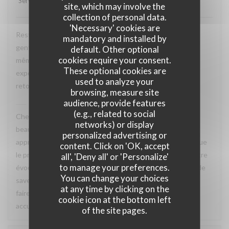
Service
:
5
/5
Ambiance
:
5
/5
Food
:
5
/5
Value
:
4
/5
site, which may involve the
collection of personal data.
'Necessary' cookies are
Restaurant tres agreable, personnel avec expertise, tres
mandatory and installed by
gentil et amable avec esprit! Cuisine simple et raffiné au
default. Other optional
cookies require your consent.
même temps, avec goût. Location charmante, pour un
These optional cookies are
experience que merece de retourner plusieur fois. Je
used to analyze your
retournerai
browsing, measure site
audience, provide features
La Closerie des Lilas
has replied to this review
(e.g., related to social
Cher Emanuele, Nous recevons vos compliments avec
networks) or display
beaucoup de plaisir. Nous sommes ravis que vous ayez
personalized advertising or
apprécié le charme des lieux, la qualité de la cuisine ainsi que
content. Click on 'OK, accept
le professionnalisme et la gentillesse de notre équipe. Votre
all', 'Deny all' or 'Personalize'
to manage your preferences.
évocation d’une cuisine à la fois simple, raffinée et pleine de
You can change your choices
saveurs reflète parfaitement l’esprit que nous souhaitons
at any time by clicking on the
faire vivre à nos hôtes. Nous aurons grand plaisir à vous
cookie icon at the bottom left
accueillir de nouveau à La Closerie des Lilas ✨
of the site pages.