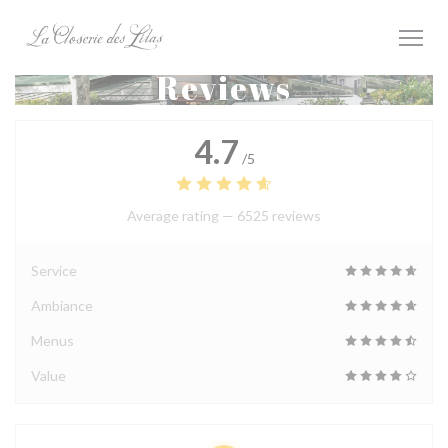
Personalizing your cookie choices
Reviews
4.7
/5
Average rating —
6525 reviews
Service
Ambiance
Menus
Value