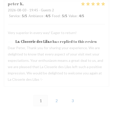
peter
K
2026-08-03
- 19:45 - Guests 2
Service
:
5
/5
Ambiance
:
4
/5
Food
:
5
/5
Value
:
4
/5
Very superior in every way! Eager to return!
La Closerie des Lilas
has replied to this review
Dear Peter, Thank you for sharing your experience. We are
delighted to know that every aspect of your visit met your
expectations. Your enthusiasm means a great deal to us, and
we are pleased that La Closerie des Lilas left such a positive
impression. We would be delighted to welcome you again at
La Closerie des Lilas ✨
1
2
3