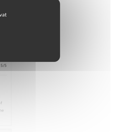
ons
ovat
5
/5
5
/5
of
the