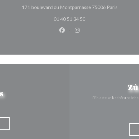
((otevře s
171 boulevard du Montparnasse 75006 Paris
01 40 51 34 50
Facebook ((otevře se v novém o
Instagram ((otevře se v n
Zů
s
Přihlaste se k odběru našeho