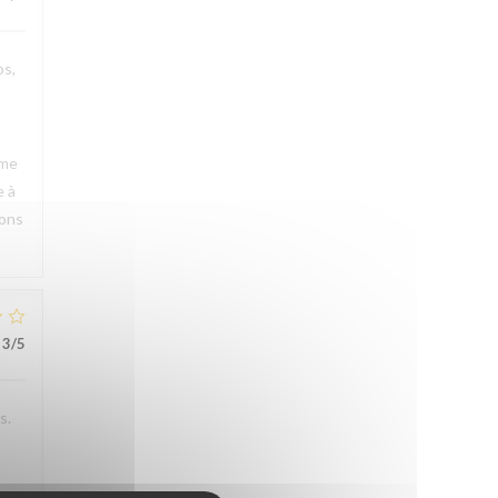
ps,
rme
e à
rons
3
/5
s.