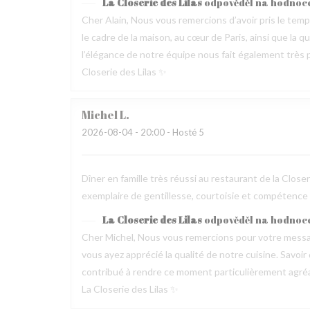
La Closerie des Lilas
odpověděl na hodnoc
Cher Alain, Nous vous remercions d’avoir pris le te
le cadre de la maison, au cœur de Paris, ainsi que la 
l’élégance de notre équipe nous fait également très pl
Closerie des Lilas ✨
Michel
L
2026-08-04
- 20:00 - Hosté 5
Dîner en famille très réussi au restaurant de la Clos
exemplaire de gentillesse, courtoisie et compétence
La Closerie des Lilas
odpověděl na hodnoc
Cher Michel, Nous vous remercions pour votre messag
vous ayez apprécié la qualité de notre cuisine. Savoir
contribué à rendre ce moment particulièrement agréable
La Closerie des Lilas ✨