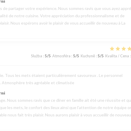
ení
mps de partager votre expérience. Nous sommes ravis que vous ayez appré
qualité de notre cuisine. Votre appréciation du professionnalisme et de
aisir. Nous espérons avoir le plaisir de vous accueillir de nouveau à La
Služba
:
5
/5
Atmosféra
:
5
/5
Kuchyně
:
5
/5
Kvalita / Cena
:
erie. Tous les mets étaient particulièrement savoureux . Le personnel
 . Atmosphère très agréable et climatisée
ení
e. Nous sommes ravis que ce dîner en famille ait été une réussite et q
 que les mets, le confort des lieux ainsi que l’attention de notre équipe o
 nous fait très plaisir. Nous aurons plaisir à vous accueillir de nouveau