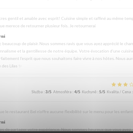
tres gentil et amable avec esprit! Cuisine simple et raffiné au même tem
e merece de retourner plusieur fois. Je retournerai
ení
beaucoup de plaisir. Nous sommes ravis que vous ayez apprécié le cha
sionnalisme et la gentillesse de notre équipe. Votre évocation d’une cuisin
parfaitement l’esprit que nous souhaitons faire vivre à nos hôtes. Nous au
e des Lilas ✨
Služba
:
3
/5
Atmosféra
:
4
/5
Kuchyně
:
5
/5
Kvalita / Cena
:
 le restaurant Bel n’offre aucune flexibilité sur le menu pour les enfant
ení
emps de partager votre expérience. Nous sommes heureux que vous ayez