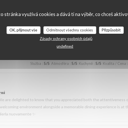
de la cuisine. Nous prenons également note de vos remarques. Nous espér
serie des Lilas ✨
o stránka využívá cookies a dává ti na výběr, co chceš aktiv
OK, přijmout vše
Odmítnout všechny cookies
Přizpůsobit
Služba
:
5
/5
Atmosféra
:
5
/5
Kuchyně
:
5
/5
Kvalita / Cena
:
Zásady ochrany osobních údajů
undefined
Služba
:
5
/5
Atmosféra
:
5
/5
Kuchyně
:
5
/5
Kvalita / Cena
:
ení
We are delighted to know that you appreciated both the attentiveness 
 a welcoming environment alongside a memorable dining experience is at 
oglierla nuovamente ✨