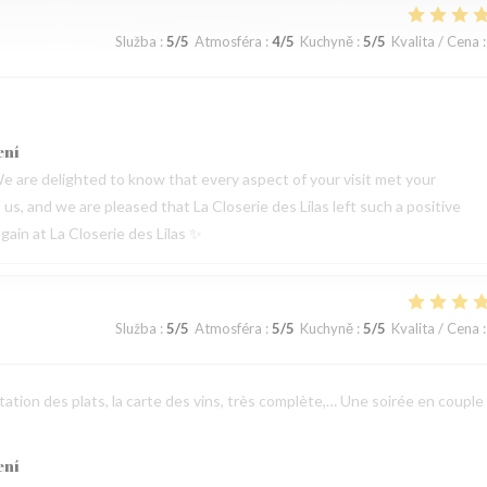
Služba
:
5
/5
Atmosféra
:
4
/5
Kuchyně
:
5
/5
Kvalita / Cena
:
ení
e are delighted to know that every aspect of your visit met your
s, and we are pleased that La Closerie des Lilas left such a positive
ain at La Closerie des Lilas ✨
Služba
:
5
/5
Atmosféra
:
5
/5
Kuchyně
:
5
/5
Kvalita / Cena
:
sentation des plats, la carte des vins, très complète,… Une soirée en couple
ení