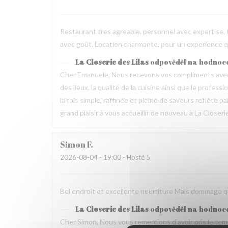
Restaurant tres agreable, personnel avec expertise, 
avec goût. Location charmante, pour un experience qu
La Closerie des Lilas
odpověděl na hodnoc
Cher Emanuele, Nous recevons vos compliments avec 
des lieux, la qualité de la cuisine ainsi que le profes
la fois simple, raffinée et pleine de saveurs reflète 
grand plaisir à vous accueillir de nouveau à La Closeri
Simon
F
2026-08-04
- 19:00 - Hosté 5
Bel endroit et excellente nourriture Mais dommage que
La Closerie des Lilas
odpověděl na hodnoc
Cher Simon, Nous vous remercions d’avoir pris le t