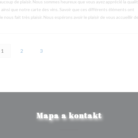
ucoup de plaisir. Nous sommes heureux que vous ayez apprécié la quali
s ainsi que notre carte des vins. Savoir que ces différents éléments ont
 nous fait très plaisir. Nous espérons avoir le plaisir de vous accueillir d
1
2
3
Mapa a kontakt