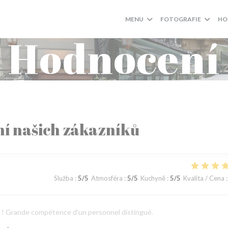
MENU
FOTOGRAFIE
HO
Hodnocení
í našich zákazníků
Služba
:
5
/5
Atmosféra
:
5
/5
Kuchyně
:
5
/5
Kvalita / Cena
:
ts ! Grande compétence d'un personnel distingué.