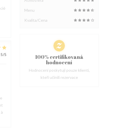
Atmosféra
cié
Menu
Kvalita/Cena
5
/5
100% certifikovaná
hodnocení
Hodnocení poskytují pouze klienti,
kteří učinili rezervace
ue
nt
 à