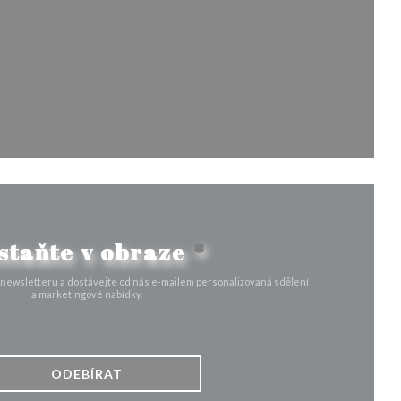
e v novém okně))
kně))
ovém okně))
staňte v obraze
*
 newsletteru a dostávejte od nás e-mailem personalizovaná sdělení
a marketingové nabídky.
ODEBÍRAT