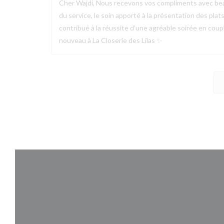
Cher Wajdi, Nous recevons vos compliments avec bea
du service, le soin apporté à la présentation des plat
contribué à la réussite d’une agréable soirée en couple
nouveau à La Closerie des Lilas ✨