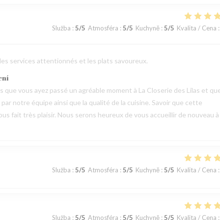
Služba
:
5
/5
Atmosféra
:
5
/5
Kuchyně
:
5
/5
Kvalita / Cena
:
 les services attentionnés et les plats savoureux.
ení
vis que vous ayez passé un agréable moment à La Closerie des Lilas et qu
ar notre équipe ainsi que la qualité de la cuisine. Savoir que cette
us fait très plaisir. Nous serons heureux de vous accueillir de nouveau à
Služba
:
5
/5
Atmosféra
:
5
/5
Kuchyně
:
5
/5
Kvalita / Cena
:
Služba
:
5
/5
Atmosféra
:
5
/5
Kuchyně
:
5
/5
Kvalita / Cena
: