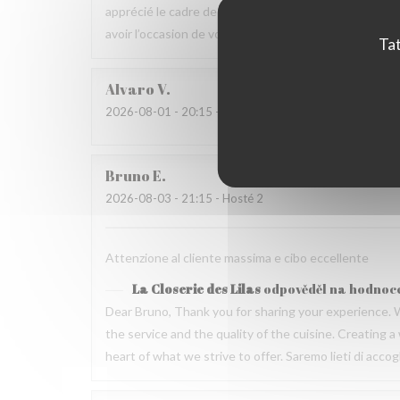
apprécié le cadre de la maison ainsi que la qualité 
avoir l’occasion de vous accueillir de nouveau à La Clo
Tat
Alvaro
V
2026-08-01
- 20:15 - Hosté 3
Bruno
E
2026-08-03
- 21:15 - Hosté 2
Attenzione al cliente massima e cibo eccellente
La Closerie des Lilas
odpověděl na hodnoc
Dear Bruno, Thank you for sharing your experience. 
the service and the quality of the cuisine. Creating
heart of what we strive to offer. Saremo lieti di acc