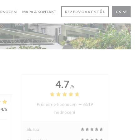
DNOCENÍ
MAPA A KONTAKT
REZERVOVAT STŮL
CS
4.7
/5
Průměrné hodnocení —
6519
4
/5
hodnoceni
Služba