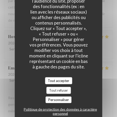
l'audience du site, proposer
par notre équipe ainsi que la qualité de la cuisine. Savoir que
des fonctionnalités (ex : en
cette expérience a contribué à la réussite de votre repas
lien avec les réseaux sociaux)
nous fait très plaisir. Nous serons heureux de vous accueillir
ou afficher des publicités ou
de nouveau à La Closerie des Lilas ✨
contenus personnalisés.
Cliquez sur « Tout accepter »,
« Tout refuser » ou «
Howard
P
Personnaliser » pour gérer
2026-07-31
- 20:15 - Couverts 4
vos préférences. Vous pouvez
Service
:
5
/5
Ambiance
:
5
/5
Cuisine
:
5
/5
Qualité / Prix
:
4
/5
modifier vos choix à tout
moment en cliquant sur l'icône
représentant un cookie en bas
à gauche des pages du site.
Emanuele
C
2026-07-31
- 20:30 - Couverts 2
Service
:
5
/5
Ambiance
:
5
Tout accepter
/5
Cuisine
:
5
/5
Qualité / Prix
:
4
/5
Tout refuser
Restaurant tres agreable, personnel avec expertise, tres
Personnaliser
gentil et amable avec esprit! Cuisine simple et raffiné au
Politique de protection des données à caractère
même temps, avec goût. Location charmante, pour un
personnel