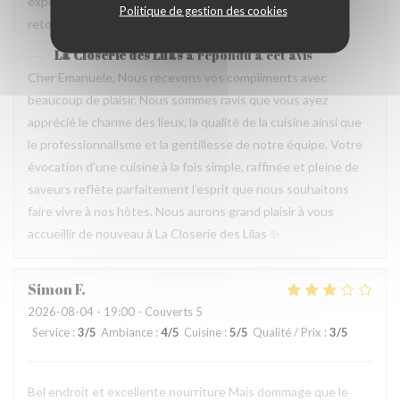
experience que merece de retourner plusieur fois. Je
Politique de gestion des cookies
retournerai
La Closerie des Lilas
a répondu à cet avis
Cher Emanuele, Nous recevons vos compliments avec
beaucoup de plaisir. Nous sommes ravis que vous ayez
apprécié le charme des lieux, la qualité de la cuisine ainsi que
le professionnalisme et la gentillesse de notre équipe. Votre
évocation d’une cuisine à la fois simple, raffinée et pleine de
saveurs reflète parfaitement l’esprit que nous souhaitons
faire vivre à nos hôtes. Nous aurons grand plaisir à vous
accueillir de nouveau à La Closerie des Lilas ✨
Simon
F
2026-08-04
- 19:00 - Couverts 5
Service
:
3
/5
Ambiance
:
4
/5
Cuisine
:
5
/5
Qualité / Prix
:
3
/5
Bel endroit et excellente nourriture Mais dommage que le