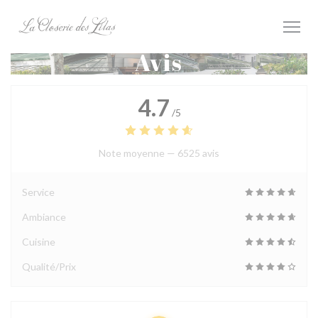
Personnalisation de vos choix en matière de cookies
Avis
4.7
/5
Note moyenne —
6525 avis
Service
Ambiance
Cuisine
Qualité/Prix