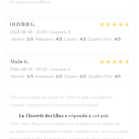
Un repas merveilleux
OLIVIER
G
2026-08-06
- 20:00 - Couverts 3
Service
:
5
/5
Ambiance
:
4
/5
Cuisine
:
4
/5
Qualité / Prix
:
4
/5
Alain
G
2026-08-03
- 19:30 - Couverts 3
Service
:
5
/5
Ambiance
:
5
/5
Cuisine
:
5
/5
Qualité / Prix
:
4
/5
Très beau cadre au coeur de Paris et plats excellents !
Grande compétence d'un personnel distingué.
La Closerie des Lilas
a répondu à cet avis
Cher Alain, Nous vous remercions d’avoir pris le temps de
partager votre expérience. Nous sommes ravis que vous ayez
apprécié le cadre de la maison, au cœur de Paris, ainsi que la