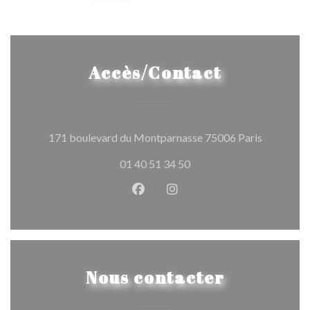
Accès/Contact
((ouvre un
171 boulevard du Montparnasse 75006 Paris
01 40 51 34 50
Facebook ((ouvre une nouvelle 
Instagram ((ouvre une nou
Nous contacter