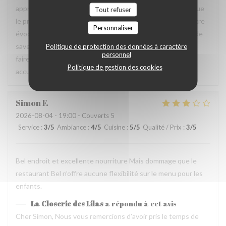
apprécié le charme des lieux, la qualité de la cuisine ainsi que
Tout refuser
le professionnalisme et la gentillesse de notre équipe. Votre
Personnaliser
évocation d’une cuisine à la fois simple, raffinée et pleine de
saveurs reflète parfaitement l’esprit que nous souhaitons
Politique de protection des données à caractère
personnel
faire vivre à nos hôtes. Nous aurons grand plaisir à vous
Politique de gestion des cookies
accueillir de nouveau à La Closerie des Lilas ✨
Simon
F
2026-08-04
- 19:00 - Couverts 5
Service
:
3
/5
Ambiance
:
4
/5
Cuisine
:
5
/5
Qualité / Prix
:
3
/5
Bel endroit et excellente nourriture Mais dommage que le
restaurant Bel n’offre aucune flexibilité sur le menu pour les
enfants.
La Closerie des Lilas
a répondu à cet avis
Cher Simon, Nous vous remercions d’avoir pris le temps de