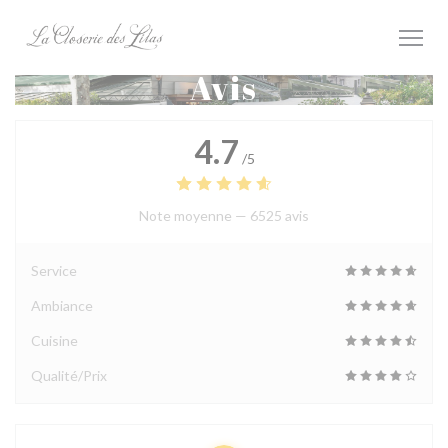
Personnalisation de vos choix en matière de cookies
Avis
4.7
/5
Note moyenne —
6525 avis
Service
Ambiance
Cuisine
Qualité/Prix