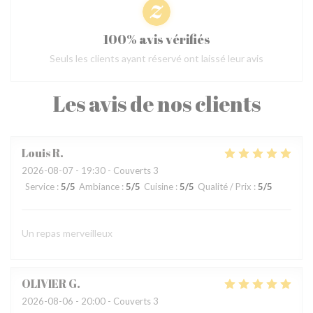
100% avis vérifiés
Seuls les clients ayant réservé ont laissé leur avis
Les avis de nos clients
Louis
R
2026-08-07
- 19:30 - Couverts 3
Service
:
5
/5
Ambiance
:
5
/5
Cuisine
:
5
/5
Qualité / Prix
:
5
/5
Un repas merveilleux
OLIVIER
G
2026-08-06
- 20:00 - Couverts 3