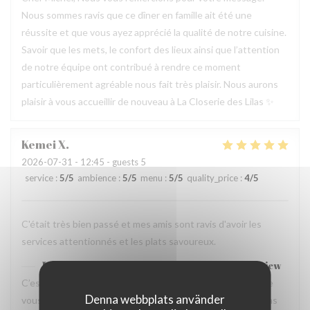
Nous sommes ravis que ce dîner en famille ait été une
réussite et que vous ayez apprécié la qualité de notre cuisine.
Savoir que les mets, le confort des lieux ainsi que l’attention
de notre équipe ont contribué à rendre ce moment
particulièrement agréable nous fait très plaisir. Nous aurons
plaisir à vous accueillir de nouveau à La Closerie des Lilas ✨
Kemei
X
2026-07-31
- 12:45 - guests 5
service
:
5
/5
ambience
:
5
/5
menu
:
5
/5
quality_price
:
4
/5
C'était très bien passé et mes amis sont ravis d'avoir les
services attentionnés et les plats savoureux.
La Closerie des Lilas
has responded to the review
C’est un plaisir de lire votre retour. Nous sommes ravis que
Denna webbplats använder
vous ayez passé un agréable moment à La Closerie des Lilas