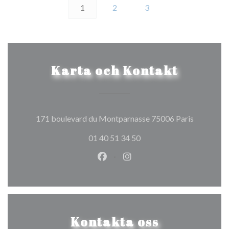
1
2
3
Karta och Kontakt
((öppnas i 
171 boulevard du Montparnasse 75006 Paris
01 40 51 34 50
Facebook ((öppnas i ett nytt fön
Instagram ((öppnas i ett n
Kontakta oss