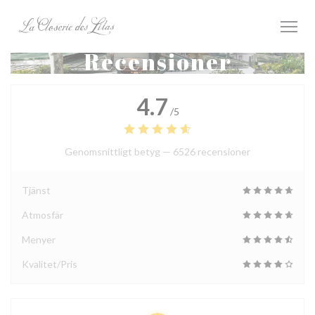
Cookie- hanteringspanel
Recensioner
4.7
/5
Genomsnittligt betyg —
6526 recensioner
Tjänst
Atmosfär
Menyer
Kvalitet/Pris