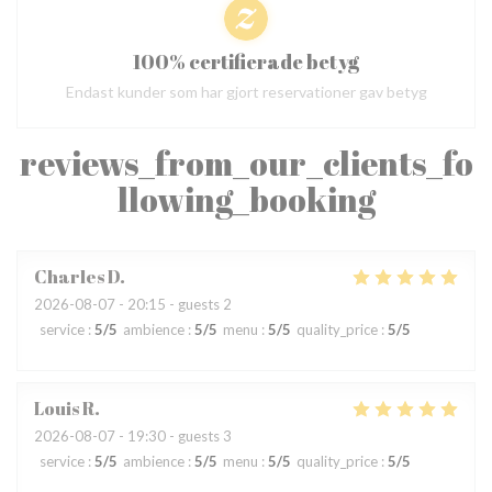
100% certifierade betyg
Endast kunder som har gjort reservationer gav betyg
reviews_from_our_clients_fo
llowing_booking
Charles
D
2026-08-07
- 20:15 - guests 2
service
:
5
/5
ambience
:
5
/5
menu
:
5
/5
quality_price
:
5
/5
Louis
R
2026-08-07
- 19:30 - guests 3
service
:
5
/5
ambience
:
5
/5
menu
:
5
/5
quality_price
:
5
/5