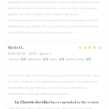
partager votre expérience. Nous sommes ravis que vous ayez
apprécié le cadre de la maison, au cœur de Paris, ainsi que la
qualité de notre cuisine. Votre appréciation du
professionnalisme et de l’élégance de notre équipe nous fait
également très plaisir. Nous espérons avoir le plaisir de vous
accueillir de nouveau à La Closerie des Lilas ✨
Michel
L
2026-08-04
- 20:00 - guests 5
service
:
5
/5
ambience
:
5
/5
menu
:
5
/5
quality_price
:
5
/5
Dîner en famille très réussi au restaurant de la Closerie. Tous
les mets étaient particulièrement savoureux . Le personnel
exemplaire de gentillesse, courtoisie et compétence .
Atmosphère très agréable et climatisée
La Closerie des Lilas
has responded to the review
Cher Michel, Nous vous remercions pour votre message.