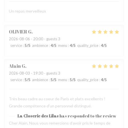
Un repas merveilleux
OLIVIER
G
2026-08-06
- 20:00 - guests 3
service
:
5
/5
ambience
:
4
/5
menu
:
4
/5
quality_price
:
4
/5
Alain
G
2026-08-03
- 19:30 - guests 3
service
:
5
/5
ambience
:
5
/5
menu
:
5
/5
quality_price
:
4
/5
Très beau cadre au coeur de Paris et plats excellents !
Grande compétence d'un personnel distingué.
La Closerie des Lilas
has responded to the review
Cher Alain, Nous vous remercions d’avoir pris le temps de