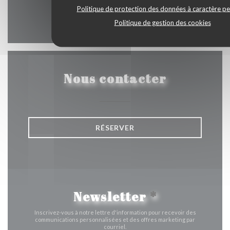
Politique de protection des données à caractère p
Facebook ((ouvre une nouvelle 
Instagram ((ouvre une nou
Politique de gestion des cookies
Nous contacter
RÉSERVER
Newsletter
*
Inscrivez-vous à notre lettre d'information pour recevoir des
communications personnalisées et des offres marketing par
courriel.