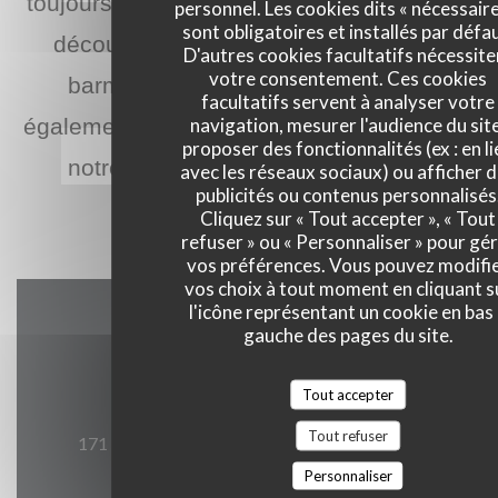
toujours au son du piano. Que vous soyez s
personnel. Les cookies dits « nécessaire
sont obligatoires et installés par défau
découvrez les nombreuses créations de c
D'autres cookies facultatifs nécessite
votre consentement. Ces cookies
barmen ou les intemporels classiques.
facultatifs servent à analyser votre
navigation, mesurer l'audience du site
également de la fête s'accompagne de finger
proposer des fonctionnalités (ex : en li
notre chef. De nombreux artistes ou fi
avec les réseaux sociaux) ou afficher 
publicités ou contenus personnalisés
perpétuent la tradition des échange
Cliquez sur « Tout accepter », « Tout
refuser » ou « Personnaliser » pour gé
vos préférences. Vous pouvez modifi
vos choix à tout moment en cliquant s
l'icône représentant un cookie en bas
Accès/Contact
gauche des pages du site.
Tout accepter
Tout refuser
((ouvre un
171 boulevard du Montparnasse 75006 Paris
Personnaliser
01 40 51 34 50