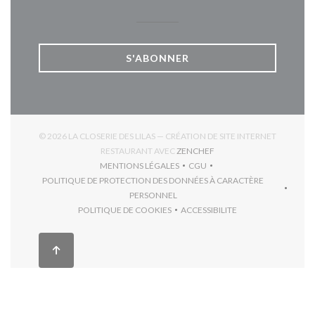
S'ABONNER
© 2026 LA CLOSERIE DES LILAS — CRÉATION DE SITE INTERNET
((OUVRE UNE NOUVELLE 
RESTAURANT AVEC
ZENCHEF
MENTIONS LÉGALES
CGU
((OUVRE UNE NOUVELLE FENÊTRE))
((OUVRE UNE NOUVELLE FEN
POLITIQUE DE PROTECTION DES DONNÉES À CARACTÈRE
((OUVRE UNE NOUVELLE FENÊTRE))
PERSONNEL
POLITIQUE DE COOKIES
ACCESSIBILITE
((OUVRE UNE NOUVELLE FENÊTRE))
((OUVRE UNE NOUVELLE F