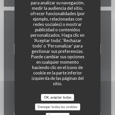
para analizar su navegación,
medir la audiencia del sitio,
ofrecer funcionalidades (por
ejemplo, relacionadas con
Contacto
redes sociales) o mostrar
publicidad o contenidos
personalizados. Haga clic en
'Aceptar todo', 'Rechazar
todo' o 'Personalizar' para
RESERVAR UNA MESA
gestionar sus preferencias.
Puede cambiar sus opciones
en cualquier momento
haciendo clic en el icono de
cookie en la parte inferior
izquierda de las páginas del
Manténgase al día
*
sitio.
Suscríbase a nuestro boletín para recibir comunicaciones
personalizadas y ofertas de marketing por correo electrónico.
OK, aceptar todas
Denegar todas las cookies