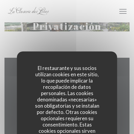
Personalización de sus opciones de cookies
Privatización
El restaurante y sus socios
Mapa y Contacto
utilizan cookies en este sitio,
lo que puede implicar la
recopilación de datos
personales. Las cookies
denominadas «necesarias»
((abre en 
171 boulevard du Montparnasse 75006 Paris
son obligatorias y se instalan
por defecto. Otras cookies
01 40 51 34 50
opcionales requieren su
consentimiento. Estas
Facebook ((abre en una nueva v
Instagram ((abre en una 
cookies opcionales sirven