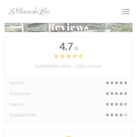
Cookies beheer paneel
Reviews
4.7
/5
Gemiddelde rating —
6526 reviews
Service
Atmosfeer
Menu's
Kwaliteit/Prijs