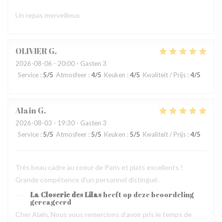
Un repas merveilleux
OLIVIER
G
2026-08-06
- 20:00 - Gasten 3
Service
:
5
/5
Atmosfeer
:
4
/5
Keuken
:
4
/5
Kwaliteit / Prijs
:
4
/5
Alain
G
2026-08-03
- 19:30 - Gasten 3
Service
:
5
/5
Atmosfeer
:
5
/5
Keuken
:
5
/5
Kwaliteit / Prijs
:
4
/5
Très beau cadre au coeur de Paris et plats excellents !
Grande compétence d'un personnel distingué.
La Closerie des Lilas
heeft op deze beoordeling
gereageerd
Cher Alain, Nous vous remercions d’avoir pris le temps de