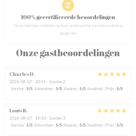
100% gecertificeerde beoordelingen
Onze klanten hebben na hun reservering een beoordeling
gegeven
Onze gastbeoordelingen
Charles
D
2026-08-07
- 20:15 - Gasten 2
Service
:
5
/5
Atmosfeer
:
5
/5
Keuken
:
5
/5
Kwaliteit / Prijs
:
5
/5
Louis
R
2026-08-07
- 19:30 - Gasten 3
Service
:
5
/5
Atmosfeer
:
5
/5
Keuken
:
5
/5
Kwaliteit / Prijs
:
5
/5