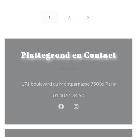
1
2
3
Plattegrond en Contact
((opent in
171 boulevard du Montparnasse 75006 Paris
01 40 51 34 50
Facebook ((opent in een nieuw 
Instagram ((opent in een 