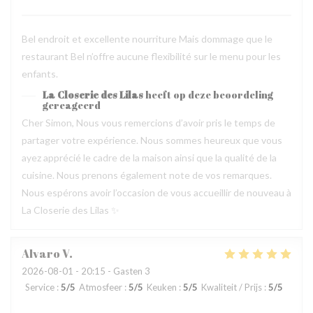
Bel endroit et excellente nourriture Mais dommage que le
restaurant Bel n’offre aucune flexibilité sur le menu pour les
enfants.
La Closerie des Lilas
heeft op deze beoordeling
gereageerd
Cher Simon, Nous vous remercions d’avoir pris le temps de
partager votre expérience. Nous sommes heureux que vous
ayez apprécié le cadre de la maison ainsi que la qualité de la
cuisine. Nous prenons également note de vos remarques.
Nous espérons avoir l’occasion de vous accueillir de nouveau à
La Closerie des Lilas ✨
Alvaro
V
2026-08-01
- 20:15 - Gasten 3
Service
:
5
/5
Atmosfeer
:
5
/5
Keuken
:
5
/5
Kwaliteit / Prijs
:
5
/5