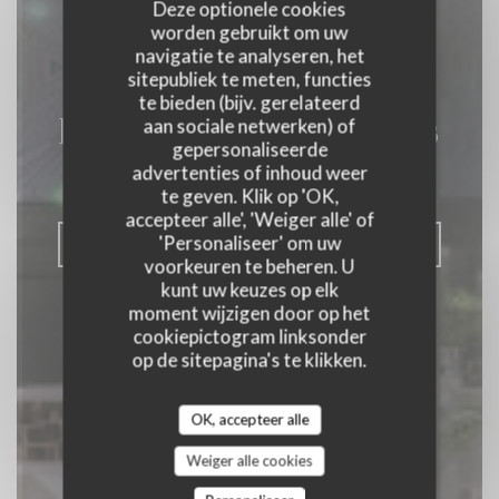
Deze optionele cookies
worden gebruikt om uw
navigatie te analyseren, het
sitepubliek te meten, functies
te bieden (bijv. gerelateerd
La Closerie des Lilas
aan sociale netwerken) of
gepersonaliseerde
advertenties of inhoud weer
GOURMET RESTAURANT
|
PARIS
te geven. Klik op 'OK,
accepteer alle', 'Weiger alle' of
'Personaliseer' om uw
RESERVEER EEN TAFEL
voorkeuren te beheren. U
kunt uw keuzes op elk
moment wijzigen door op het
cookiepictogram linksonder
op de sitepagina's te klikken.
OK, accepteer alle
Weiger alle cookies