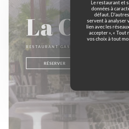
Le restaurant et s
données à caractèr
La Closer
défaut. D'autres
servent à analyser v
lien avec les réseau
accepter », « Tout
vos choix à tout mo
RESTAURANT GASTRONOMIQUE
|
PARIS
RÉSERVER