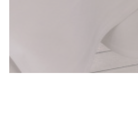
La Closerie des L
Le Bar Hemingway