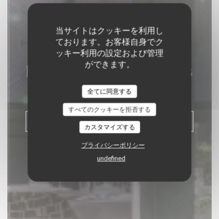
当サイトはクッキーを利用し
ております。お客様自身でク
ッキー利用の設定および管理
ができます。
La Closerie des Lilas
全てに同意する
グルメレストラン
|
PARIS
すべてのクッキーを拒否する
予約
カスタマイズする
プライバシーポリシー
undefined