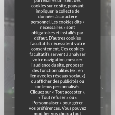
partenaires utilisent des
cookies sur ce site, pouvant
impliquer la collecte de
données à caractère
personnel. Les cookies dits «
nécessaires » sont
obligatoires et installés par
défaut. D'autres cookies
facultatifs nécessitent votre
consentement. Ces cookies
facultatifs servent à analyser
votre navigation, mesurer
l'audience du site, proposer
des fonctionnalités (ex : en
La Closerie des Lilas
lien avec les réseaux sociaux)
ou afficher des publicités ou
contenus personnalisés.
RESTAURANT GASTRONOMIQUE
|
PARIS
Cliquez sur « Tout accepter »,
« Tout refuser » ou «
Personnaliser » pour gérer
RÉSERVER
vos préférences. Vous pouvez
modifier vos choix à tout