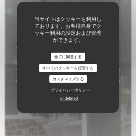
当サイトはクッキーを利用し
ております。お客様自身でク
ッキー利用の設定および管理
ができます。
La Closerie des Lilas
全てに同意する
グルメレストラン
|
PARIS
すべてのクッキーを拒否する
予約
カスタマイズする
プライバシーポリシー
undefined