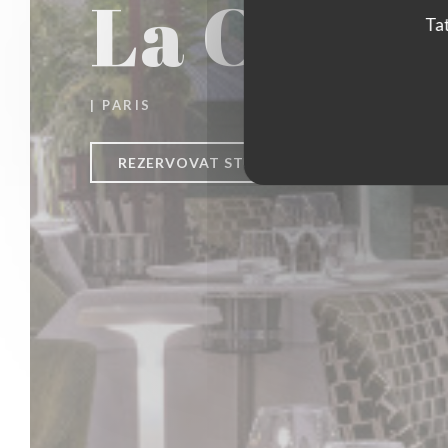
La Closer
Tat
|
PARIS
REZERVOVAT STŮL