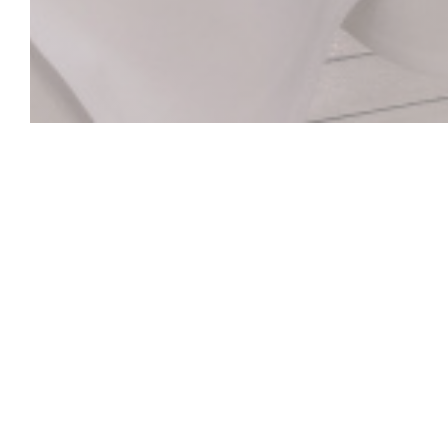
La Closerie des L
Hemingway Bar
Historické srdce La Closerie des Lilas, které uchov
umělce od Verlaine po Hemingwaye, od Picassa p
zvukem klavíru. Ať už jste sami nebo s přáteli, obj