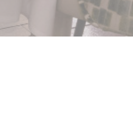
ilas
ává vzpomínku na slavné
o Gideho, stále bije
evte mnoho koktejlových