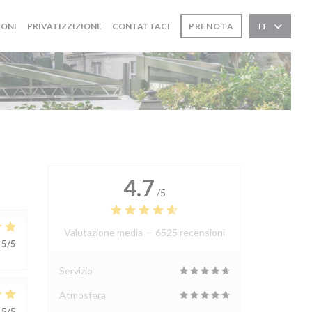
IONI
PRIVATIZZIZIONE
CONTATTACI
PRENOTA
IT
4.7
/5
Valutazione media —
6525 recensioni
5
/5
Servizio
Atmosfera
5
/5