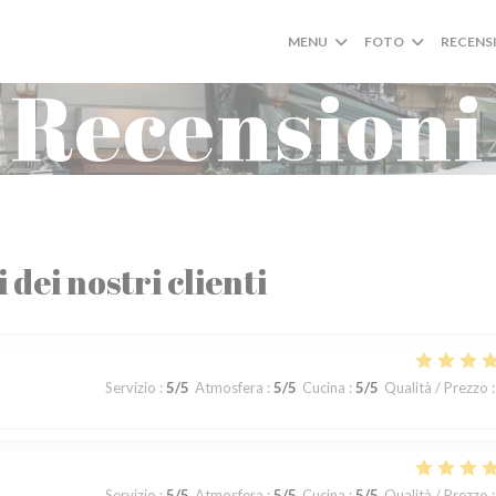
MENU
FOTO
RECENS
Recensioni
i dei nostri clienti
Servizio
:
5
/5
Atmosfera
:
5
/5
Cucina
:
5
/5
Qualità / Prezzo
:
Servizio
:
5
/5
Atmosfera
:
5
/5
Cucina
:
5
/5
Qualità / Prezzo
: