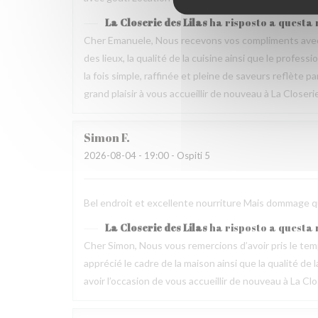
La Closerie des Lilas
ha risposto a questa
Cher Emanuele, Nous recevons vos compliments avec 
des lieux, la qualité de la cuisine ainsi que le profes
la fois simple, raffinée et pleine de saveurs reflète 
grand plaisir à vous accueillir de nouveau à La Closeri
Simon
F
2026-08-04
- 19:00 - Ospiti 5
Bel endroit et excellente nourriture Mais dommage que
La Closerie des Lilas
ha risposto a questa
Cher Simon, Nous vous remercions d’avoir pris le t
apprécié le cadre de la maison ainsi que la qualité 
avoir l’occasion de vous accueillir de nouveau à La Clo