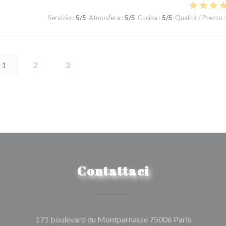
Servizio
:
5
/5
Atmosfera
:
5
/5
Cucina
:
5
/5
Qualità / Prezzo
:
1
2
3
Contattaci
((apre una
171 boulevard du Montparnasse 75006 Paris