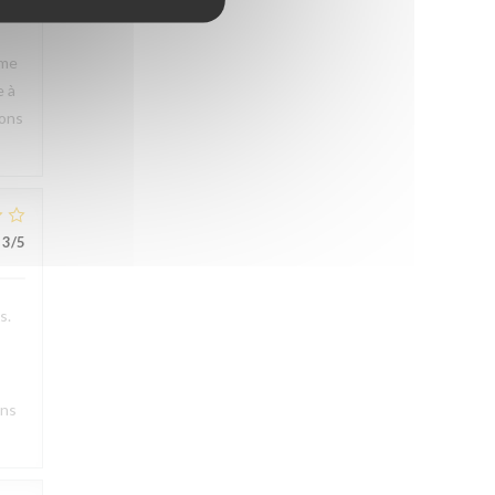
rme
e à
rons
3
/5
s.
ons