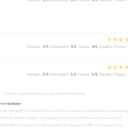
Servizio
:
5
/5
Atmosfera
:
4
/5
Cucina
:
4
/5
Qualità / Prezzo
:
Servizio
:
5
/5
Atmosfera
:
5
/5
Cucina
:
5
/5
Qualità / Prezzo
:
ts ! Grande compétence d'un personnel distingué.
 recensione
mps de partager votre expérience. Nous sommes ravis que vous ayez appré
qualité de notre cuisine. Votre appréciation du professionnalisme et de
aisir. Nous espérons avoir le plaisir de vous accueillir de nouveau à La