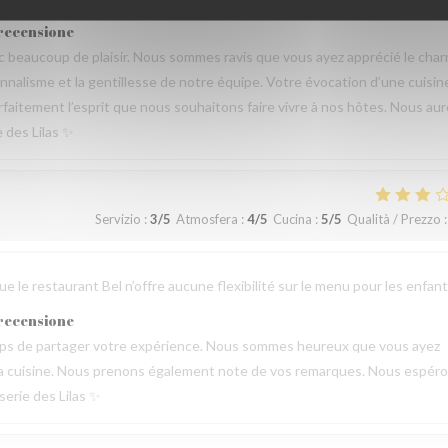
 recensione
beaucoup de plaisir. Nous sommes ravis que vous ayez apprécié le cha
sionnalisme et la gentillesse de notre équipe. Votre évocation d’une cuisin
parfaitement l’esprit que nous souhaitons faire vivre à nos hôtes. Nous au
e des Lilas ✨
Servizio
:
3
/5
Atmosfera
:
4
/5
Cucina
:
5
/5
Qualità / Prezzo
:
 le restaurant Bel n’offre aucune flexibilité sur le menu pour les enfant
 recensione
emps de partager votre expérience. Nous sommes heureux que vous ayez
de la cuisine. Nous prenons également note de vos remarques. Nous espér
serie des Lilas ✨