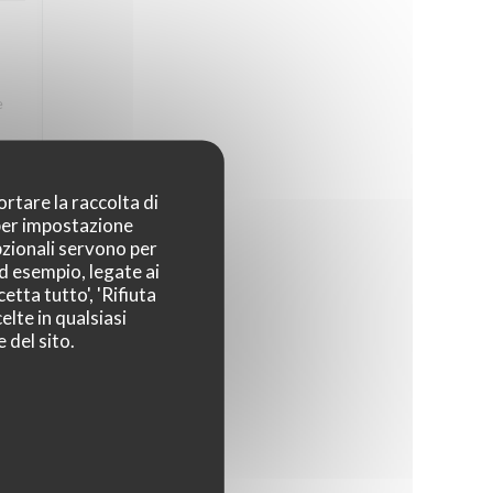
e
 La
ortare la raccolta di
 per impostazione
pzionali servono per
ad esempio, legate ai
4
/5
etta tutto', 'Rifiuta
elte in qualsiasi
 del sito.
4
/5
ps,