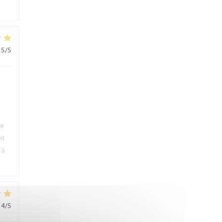
5
/5
ue
nt
 à
4
/5