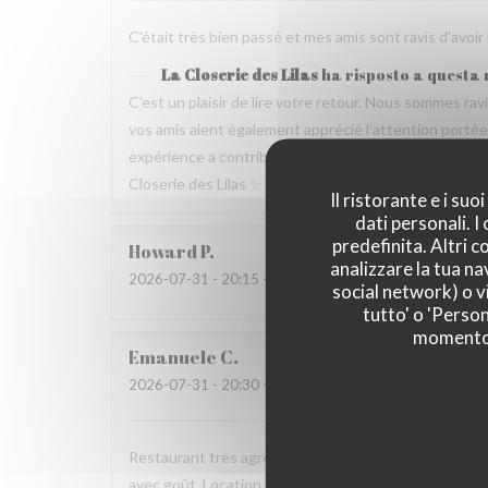
C'était très bien passé et mes amis sont ravis d'avoir
La Closerie des Lilas
ha risposto a questa
C’est un plaisir de lire votre retour. Nous sommes ra
vos amis aient également apprécié l’attention portée p
expérience a contribué à la réussite de votre repas no
Closerie des Lilas ✨
Il ristorante e i su
dati personali. 
predefinita. Altri 
Howard
P
analizzare la tua na
2026-07-31
- 20:15 - Ospiti 4
social network) o vi
tutto' o 'Person
momento c
Emanuele
C
2026-07-31
- 20:30 - Ospiti 2
Restaurant tres agreable, personnel avec expertise, 
avec goût. Location charmante, pour un experience qu