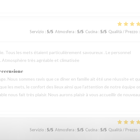
Servizio
:
5
/5
Atmosfera
:
5
/5
Cucina
:
5
/5
Qualità / Prezzo
:
erie. Tous les mets étaient particulièrement savoureux . Le personnel
 . Atmosphère très agréable et climatisée
 recensione
e. Nous sommes ravis que ce dîner en famille ait été une réussite et q
 que les mets, le confort des lieux ainsi que l’attention de notre équipe o
 nous fait très plaisir. Nous aurons plaisir à vous accueillir de nouveau
Servizio
:
5
/5
Atmosfera
:
5
/5
Cucina
:
5
/5
Qualità / Prezzo
: