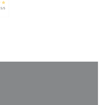
5
/5
 nuova finestra))