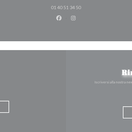
01 40 51 34 50
Facebook ((apre una nuova fines
Instagram ((apre una nuov
Ri
Iscriversi alla nostra n