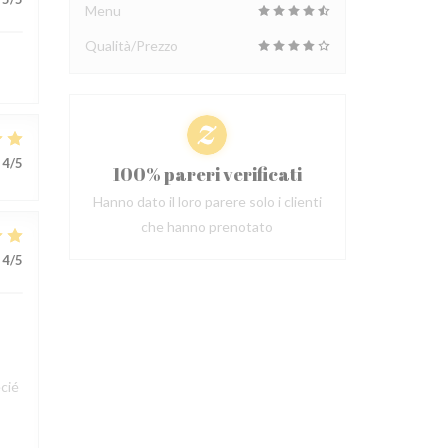
Menu
Qualità/Prezzo
4
/5
100% pareri verificati
Hanno dato il loro parere solo i clienti
che hanno prenotato
4
/5
cié