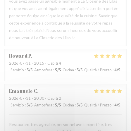
vous ayez passé un agréable moment à La Closerie des Lilas
et que vos amis aient également apprécié l’attention portée
par notre équipe ainsi que la qualité de la cuisine. Savoir que
cette expérience a contribué à la réussite de votre repas
nous fait très plaisir. Nous serons heureux de vous accueillir
de nouveau à La Closerie des Lilas ✨
Howard
P
2026-07-31
- 20:15 - Ospiti 4
Servizio
:
5
/5
Atmosfera
:
5
/5
Cucina
:
5
/5
Qualità / Prezzo
:
4
/5
Emanuele
C
2026-07-31
- 20:30 - Ospiti 2
Servizio
:
5
/5
Atmosfera
:
5
/5
Cucina
:
5
/5
Qualità / Prezzo
:
4
/5
Restaurant tres agreable, personnel avec expertise, tres