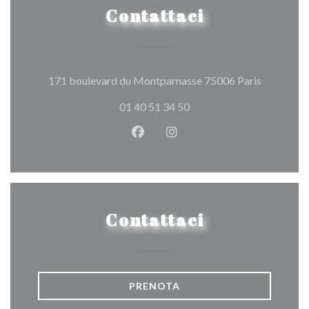
Contattaci
((apre una
171 boulevard du Montparnasse 75006 Paris
01 40 51 34 50
Facebook ((apre una nuova fines
Instagram ((apre una nuov
Contattaci
PRENOTA