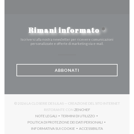
Rimani informato
*
Iscriversi alla nostra newsletter per ricevere comunicazioni
personalizzate e offerte di marketing via e-mail.
ABBONATI
© 2026 LA CLOSERIE DES LILAS — CREAZIONE DEL SITO INTERNET
((APRE UNA NUOVA FINES
RISTORANTE CON
ZENCHEF
NOTE LEGALI
TERMINI DI UTILIZZO
((APRE UNA NUOVA FINESTRA))
((APRE UNA NUOVA FINESTRA))
POLITICA DI PROTEZIONE DEI DATI PERSONALI
((APRE UNA NUOVA FINESTRA))
INFORMATIVA SUI COOKIE
ACCESSIBILITA
((APRE UNA NUOVA FINESTRA))
((APRE UNA NUOVA FINES