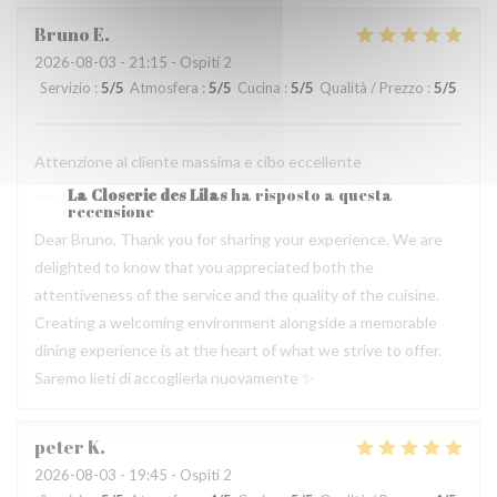
Bruno
E
2026-08-03
- 21:15 - Ospiti 2
Servizio
:
5
/5
Atmosfera
:
5
/5
Cucina
:
5
/5
Qualità / Prezzo
:
5
/5
Attenzione al cliente massima e cibo eccellente
La Closerie des Lilas
ha risposto a questa
recensione
Dear Bruno, Thank you for sharing your experience. We are
delighted to know that you appreciated both the
attentiveness of the service and the quality of the cuisine.
Creating a welcoming environment alongside a memorable
dining experience is at the heart of what we strive to offer.
Saremo lieti di accoglierla nuovamente ✨
peter
K
2026-08-03
- 19:45 - Ospiti 2