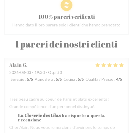
100% pareri verificati
Hanno dato il loro parere solo i clienti che hanno prenotato
I pareri dei nostri clienti
Alain
G
2026-08-03
- 19:30 - Ospiti 3
Servizio
:
5
/5
Atmosfera
:
5
/5
Cucina
:
5
/5
Qualità / Prezzo
:
4
/5
Très beau cadre au coeur de Paris et plats excellents !
Grande compétence d'un personnel distingué.
La Closerie des Lilas
ha risposto a questa
recensione
Cher Alain, Nous vous remercions d’avoir pris le temps de