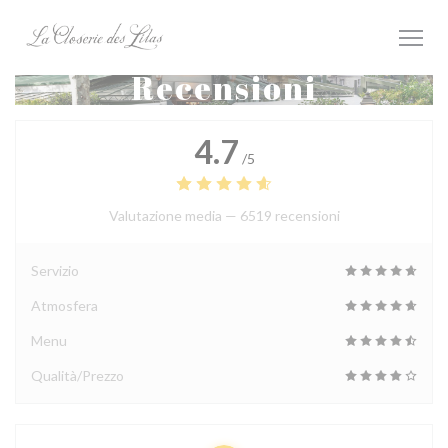
Personalizzazione delle tue scelte sui cookie
Recensioni
4.7
/5
Valutazione media —
6519 recensioni
Servizio
Atmosfera
Menu
Qualità/Prezzo