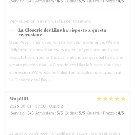
Servizio
:
5
/5
Atmosfera
:
4
/5
Cucina
:
5
/5
Qualità / Prezzo
:
4
/5
Very superior in every way! Eager to return!
La Closerie des Lilas
ha risposto a questa
recensione
Dear Peter, Thank you for sharing your experience. We are
delighted to know that every aspect of your visit met your
expectations. Your enthusiasm means a great deal to us, and
we are pleased that La Closerie des Lilas left such a positive
impression. We would be delighted to welcome you again at
La Closerie des Lilas ✨
Wajdi
M
2026-08-01
- 19:00 - Ospiti 2
Servizio
:
5
/5
Atmosfera
:
5
/5
Cucina
:
5
/5
Qualità / Prezzo
:
4
/5
La qualité du service, l’amabilité de l’accueil, la présentation