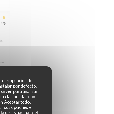
4
/5
ps,
rme
e à
rons
 la recopilación de
nstalan por defecto.
sirven para analizar
o, relacionadas con
n 'Aceptar todo',
3
/5
ar sus opciones en
da de las páginas del