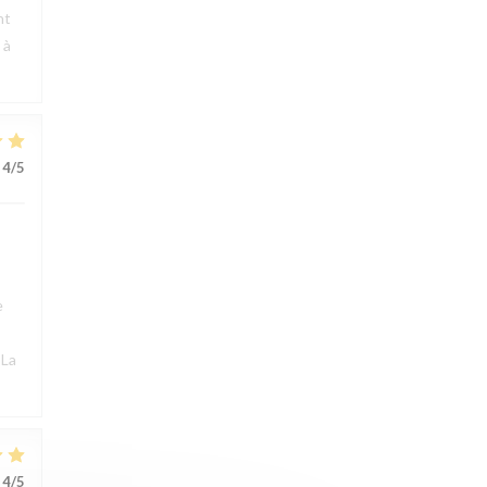
nt
 à
4
/5
e
 La
4
/5