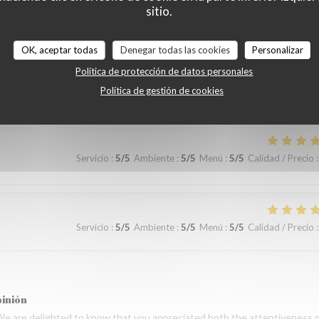
sitio.
 le restaurant Bel n’offre aucune flexibilité sur le menu pour les enfant
pinión
OK, aceptar todas
Denegar todas las cookies
Personalizar
emps de partager votre expérience. Nous sommes heureux que vous ayez
Política de protección de datos personales
de la cuisine. Nous prenons également note de vos remarques. Nous espér
Política de gestión de cookies
serie des Lilas ✨
Servicio
:
5
/5
Ambiente
:
5
/5
Menú
:
5
/5
Calidad / Precio
:
Servicio
:
5
/5
Ambiente
:
5
/5
Menú
:
5
/5
Calidad / Precio
:
pinión
We are delighted to know that you appreciated both the attentiveness 