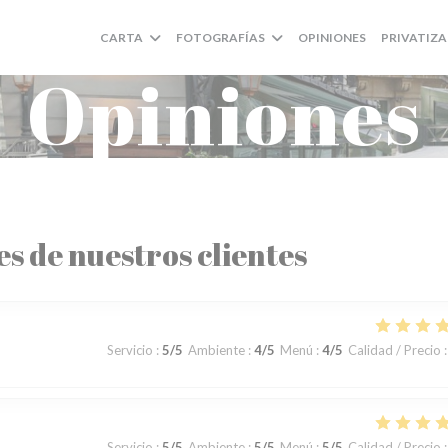
CARTA
FOTOGRAFÍAS
OPINIONES
PRIVATIZ
Opiniones
es de nuestros clientes
Servicio
:
5
/5
Ambiente
:
4
/5
Menú
:
4
/5
Calidad / Precio
:
Servicio
:
5
/5
Ambiente
:
5
/5
Menú
:
5
/5
Calidad / Precio
: