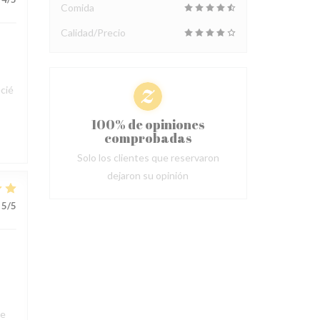
Comida
Calidad/Precio
cié
100% de opiniones
comprobadas
Solo los clientes que reservaron
dejaron su opinión
5
/5
ue