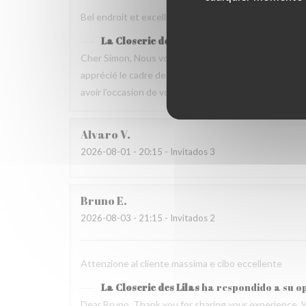
Bel endroit et excellente nourriture Mais dommage que
La Closerie des Lilas
ha respondido a su o
Cher Simon, Nous vous remercions d’avoir pris le t
apprécié le cadre de la maison ainsi que la qualité 
avoir l’occasion de vous accueillir de nouveau à La Clo
Alvaro
V
2026-08-01
- 20:15 - Invitados 3
Bruno
E
2026-08-03
- 21:15 - Invitados 2
Attenzione al cliente massima e cibo eccellente
La Closerie des Lilas
ha respondido a su o
Dear Bruno, Thank you for sharing your experience. 