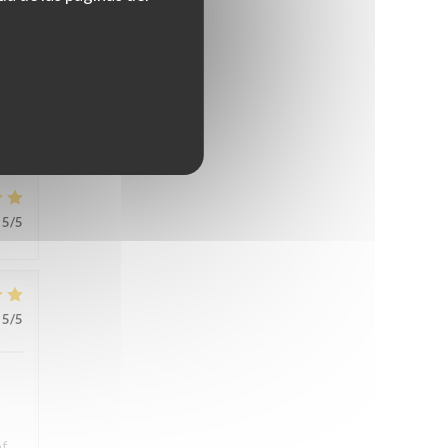
s.
ons
5
/5
5
/5
of