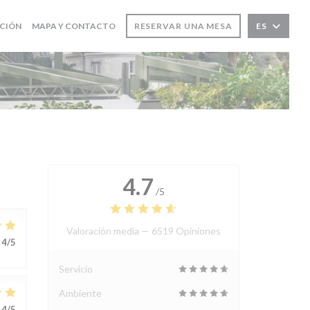
ACIÓN
MAPA Y CONTACTO
RESERVAR UNA MESA
ES
4.7
/5
Valoración media —
6519 Opiniones
4
/5
Servicio
Ambiente
4
/5