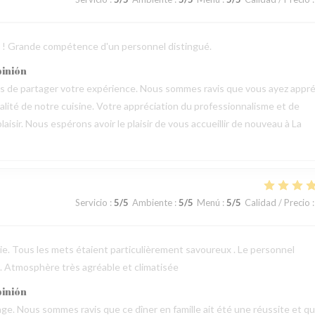
ts ! Grande compétence d'un personnel distingué.
pinión
mps de partager votre expérience. Nous sommes ravis que vous ayez appré
qualité de notre cuisine. Votre appréciation du professionnalisme et de
aisir. Nous espérons avoir le plaisir de vous accueillir de nouveau à La
Servicio
:
5
/5
Ambiente
:
5
/5
Menú
:
5
/5
Calidad / Precio
:
erie. Tous les mets étaient particulièrement savoureux . Le personnel
 . Atmosphère très agréable et climatisée
pinión
e. Nous sommes ravis que ce dîner en famille ait été une réussite et q