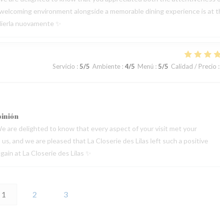
 a welcoming environment alongside a memorable dining experience is at 
oglierla nuovamente ✨
Servicio
:
5
/5
Ambiente
:
4
/5
Menú
:
5
/5
Calidad / Precio
:
pinión
e are delighted to know that every aspect of your visit met your
s, and we are pleased that La Closerie des Lilas left such a positive
ain at La Closerie des Lilas ✨
1
2
3