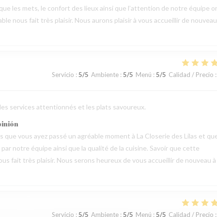
 que les mets, le confort des lieux ainsi que l’attention de notre équipe o
 nous fait très plaisir. Nous aurons plaisir à vous accueillir de nouveau
Servicio
:
5
/5
Ambiente
:
5
/5
Menú
:
5
/5
Calidad / Precio
:
 les services attentionnés et les plats savoureux.
pinión
vis que vous ayez passé un agréable moment à La Closerie des Lilas et qu
ar notre équipe ainsi que la qualité de la cuisine. Savoir que cette
us fait très plaisir. Nous serons heureux de vous accueillir de nouveau à
Servicio
:
5
/5
Ambiente
:
5
/5
Menú
:
5
/5
Calidad / Precio
: