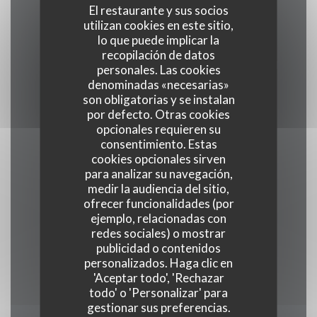
El restaurante y sus socios
utilizan cookies en este sitio,
lo que puede implicar la
Cocina
recopilación de datos
tradicional, productos frescos, Producto regional
personales. Las cookies
denominadas «necesarias»
son obligatorias y se instalan
Tipo de negocio
por defecto. Otras cookies
Restaurante Gastronómico
opcionales requieren su
consentimiento. Estas
cookies opcionales sirven
Servicios
para analizar su navegación,
Veranda , WiFi, Climatización, Valet, Acceso a
medir la audiencia del sitio,
ofrecer funcionalidades (por
Discapacitados
ejemplo, relacionadas con
redes sociales) o mostrar
Métodos de pago
publicidad o contenidos
personalizados. Haga clic en
Union Pay, Efectivo, Visa, American Express
'Aceptar todo', 'Rechazar
todo' o 'Personalizar' para
gestionar sus preferencias.