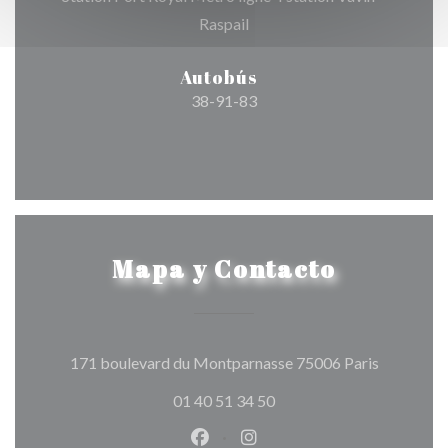
Raspail
Autobús
38-91-83
Mapa y Contacto
((abre en 
171 boulevard du Montparnasse 75006 Paris
01 40 51 34 50