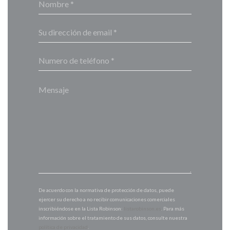
De acuerdo con la normativa de protección de datos, puede
ejercer su derecho a no recibir comunicaciones comerciales
inscribiéndose en la Lista Robinson:
listarobinson.es
. Para más
información sobre el tratamiento de sus datos, consulte nuestra
política de privacidad
.