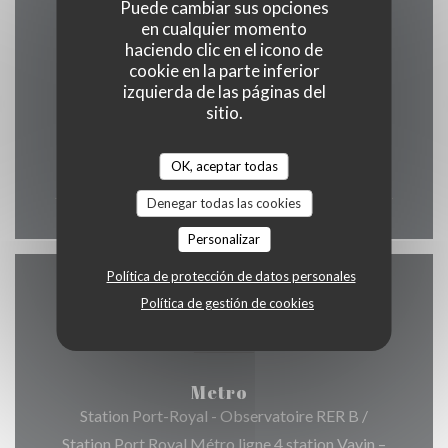
Puede cambiar sus opciones
en cualquier momento
Horario de apertura
haciendo clic en el icono de
cookie en la parte inferior
izquierda de las páginas del
sitio.
Lun
-
Dom
OK, aceptar todas
12:00 - 00:00
Denegar todas las cookies
Personalizar
Política de protección de datos personales
Acceso
Política de gestión de cookies
Metro
Station Port-Royal - Observatoire RER B /
Station Port Royal Métro ligne 4 station Vavin –