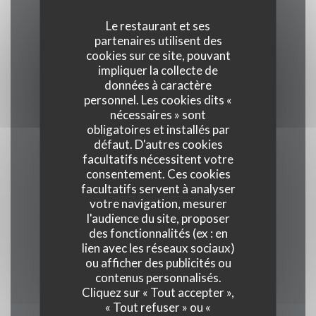
Le restaurant et ses
partenaires utilisent des
Cuisine
cookies sur ce site, pouvant
Traditionnel, Produits frais, Terroir
impliquer la collecte de
données à caractère
personnel. Les cookies dits «
Type de restaurant
nécessaires » sont
Restaurant Gastronomique
obligatoires et installés par
défaut. D'autres cookies
facultatifs nécessitent votre
Services
consentement. Ces cookies
Veranda, Wifi, Climatisation, Service voiturier,
facultatifs servent à analyser
votre navigation, mesurer
Accès aux personnes à mobilité réduite
l'audience du site, proposer
des fonctionnalités (ex : en
Moyens de paiement
lien avec les réseaux sociaux)
ou afficher des publicités ou
Union Pay , Espèces, Visa, American Express
contenus personnalisés.
Cliquez sur « Tout accepter »,
« Tout refuser » ou «