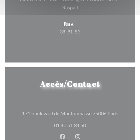
Raspail
Bus
38-91-83
Accès/Contact
((ouvre un
171 boulevard du Montparnasse 75006 Paris
01 40 51 34 50