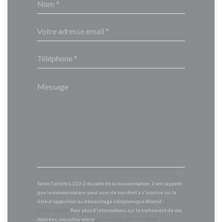
Selon l'article L.223-2 du code de la consommation, il est rappelé
que le consommateur peut user de son droit à s'inscrire sur la
liste d'opposition au démarchage téléphonique Bloctel :
bloctel.gouv.fr
. Pour plus d'informations sur le traitement de vos
données, consultez notre
politique de confidentialité
.