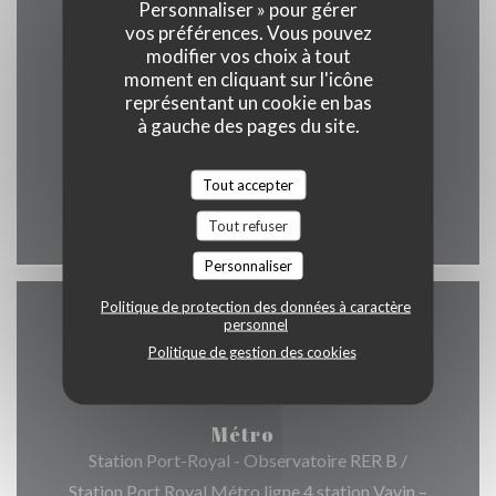
Personnaliser » pour gérer
vos préférences. Vous pouvez
Horaires
modifier vos choix à tout
moment en cliquant sur l'icône
représentant un cookie en bas
à gauche des pages du site.
Lun
-
Dim
Tout accepter
12h00 - 00h00
Tout refuser
Personnaliser
Politique de protection des données à caractère
personnel
Accès
Politique de gestion des cookies
Métro
Station Port-Royal - Observatoire RER B /
Station Port Royal Métro ligne 4 station Vavin –