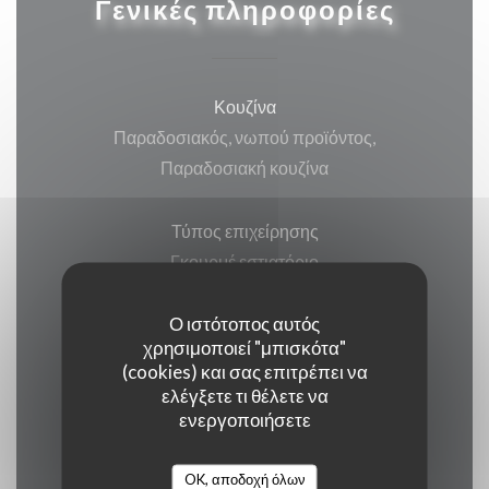
Γενικές πληροφορίες
Κουζίνα
Παραδοσιακός, νωπού προϊόντος,
Παραδοσιακή κουζίνα
Τύπος επιχείρησης
Γκουρμέ εστιατόριο
Ο ιστότοπος αυτός
Υπηρεσίες
χρησιμοποιεί "μπισκότα"
Βεράντα, Wi-fi, Κλιματισμός, ,
(cookies) και σας επιτρέπει να
Απενεργοποιημένη πρόσβαση
ελέγξετε τι θέλετε να
ενεργοποιήσετε
Μέθοδοι πληρωμής
OK, αποδοχή όλων
Ένωση Πληρωμή, Μετρητά, Visa, American