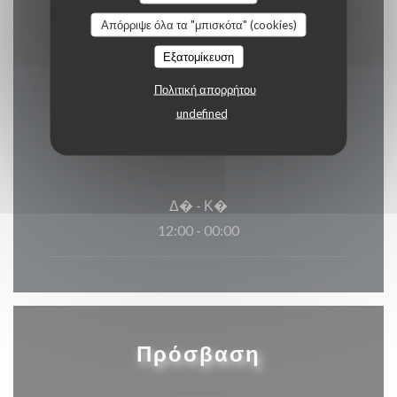
Express
Απόρριψε όλα τα "μπισκότα" (cookies)
Εξατομίκευση
Πολιτική απορρήτου
Ώρες λειτουργίας
undefined
Δ�
-
Κ�
12:00 - 00:00
Πρόσβαση