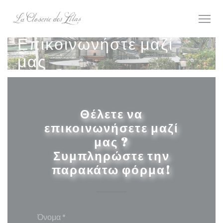
Πίνακας διαχείρισης "Μπισκότων" (Cookies)
Επικοινωνήστε μαζί
μας
Θέλετε να
επικοινωνήσετε μαζί
μας ?
Συμπληρώστε την
παρακάτω φόρμα!