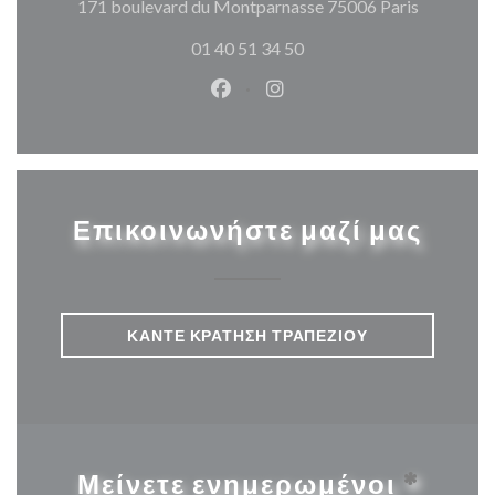
((ανοίγει
171 boulevard du Montparnasse 75006 Paris
01 40 51 34 50
Facebook ((ανοίγει σε νέο παρά
Instagram ((ανοίγει σε νέ
Επικοινωνήστε μαζί μας
ΚΆΝΤΕ ΚΡΆΤΗΣΗ ΤΡΑΠΕΖΙΟΎ
Μείνετε ενημερωμένοι
*