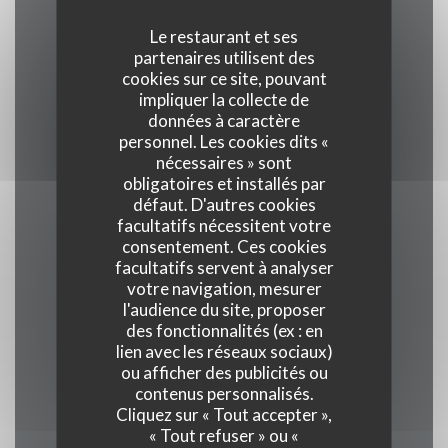
Le restaurant et ses
partenaires utilisent des
Cuisine
cookies sur ce site, pouvant
Traditionnel, Produits frais, Terroir
impliquer la collecte de
données à caractère
personnel. Les cookies dits «
Type de restaurant
nécessaires » sont
Restaurant Gastronomique
obligatoires et installés par
défaut. D'autres cookies
facultatifs nécessitent votre
Services
consentement. Ces cookies
Veranda, Wifi, Climatisation, Service voiturier,
facultatifs servent à analyser
votre navigation, mesurer
Accès aux personnes à mobilité réduite
l'audience du site, proposer
des fonctionnalités (ex : en
Moyens de paiement
lien avec les réseaux sociaux)
ou afficher des publicités ou
Union Pay , Espèces, Visa, American Express
contenus personnalisés.
Cliquez sur « Tout accepter »,
« Tout refuser » ou «