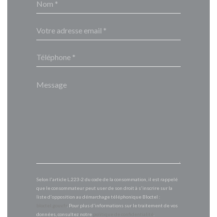
Selon l'article L.223-2 du code de la consommation, il est rappelé
que le consommateur peut user de son droit à s'inscrire sur la
liste d'opposition au démarchage téléphonique Bloctel :
bloctel.gouv.fr
. Pour plus d'informations sur le traitement de vos
données, consultez notre
politique de confidentialité
.