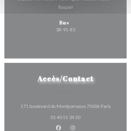
Raspail
Bus
38-91-83
Accès/Contact
((ouvre un
171 boulevard du Montparnasse 75006 Paris
01 40 51 34 50