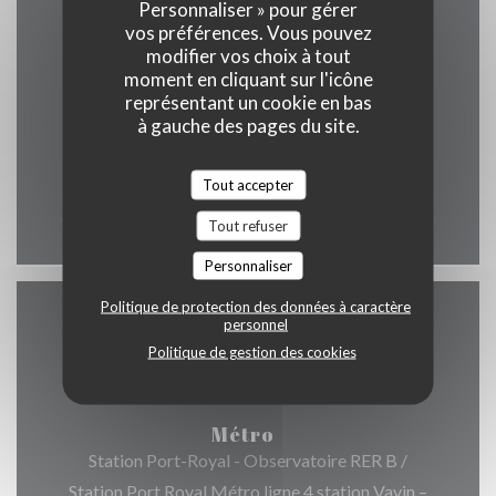
Personnaliser » pour gérer
vos préférences. Vous pouvez
Horaires
modifier vos choix à tout
moment en cliquant sur l'icône
représentant un cookie en bas
à gauche des pages du site.
Lun
-
Dim
Tout accepter
12h00 - 00h00
Tout refuser
Personnaliser
Politique de protection des données à caractère
personnel
Accès
Politique de gestion des cookies
Métro
Station Port-Royal - Observatoire RER B /
Station Port Royal Métro ligne 4 station Vavin –