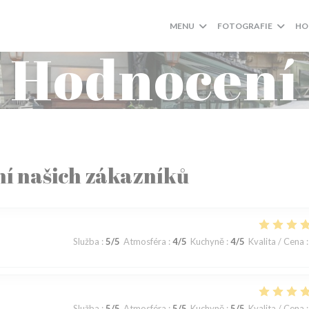
MENU
FOTOGRAFIE
HO
Hodnocení
í našich zákazníků
Služba
:
5
/5
Atmosféra
:
4
/5
Kuchyně
:
4
/5
Kvalita / Cena
:
Služba
:
5
/5
Atmosféra
:
5
/5
Kuchyně
:
5
/5
Kvalita / Cena
: