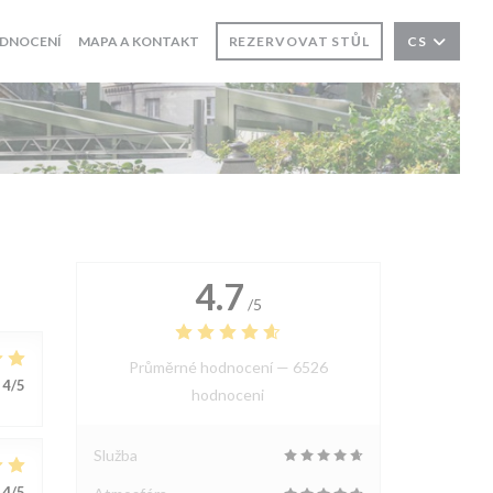
DNOCENÍ
MAPA A KONTAKT
REZERVOVAT STŮL
CS
4.7
/5
Průměrné hodnocení —
6526
4
/5
hodnoceni
Služba
4
/5