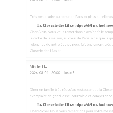
Très beau cadre au coeur de Paris et plats excellen
La Closerie des Lilas
odpověděl na hodnoc
Cher Alain, Nous vous remercions d’avoir pris le te
le cadre de la maison, au cœur de Paris, ainsi que la 
l’élégance de notre équipe nous fait également très pl
Closerie des Lilas ✨
Michel
L
2026-08-04
- 20:00 - Hosté 5
Dîner en famille très réussi au restaurant de la Clos
exemplaire de gentillesse, courtoisie et compétence
La Closerie des Lilas
odpověděl na hodnoc
Cher Michel, Nous vous remercions pour votre messag