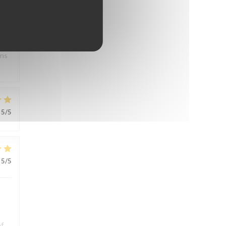
s.
ons
5
/5
5
/5
of