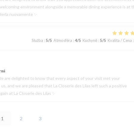
 a welcoming environment alongside a memorable dining experience is at 
oglierla nuovamente ✨
Služba
:
5
/5
Atmosféra
:
4
/5
Kuchyně
:
5
/5
Kvalita / Cena
:
ení
e are delighted to know that every aspect of your visit met your
s, and we are pleased that La Closerie des Lilas left such a positive
ain at La Closerie des Lilas ✨
1
2
3