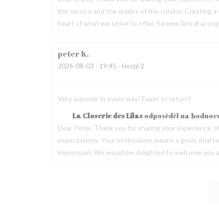
the service and the quality of the cuisine. Creating
heart of what we strive to offer. Saremo lieti di acc
peter
K
2026-08-03
- 19:45 - Hosté 2
Very superior in every way! Eager to return!
La Closerie des Lilas
odpověděl na hodnoc
Dear Peter, Thank you for sharing your experience. W
expectations. Your enthusiasm means a great deal to u
impression. We would be delighted to welcome you ag