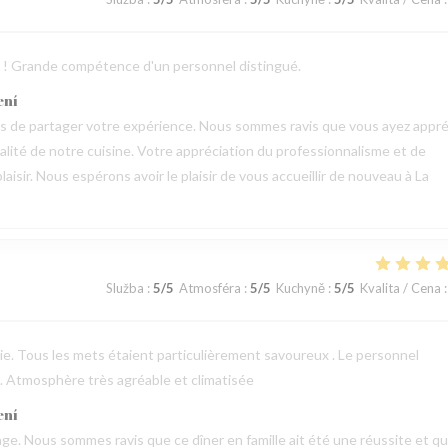
ts ! Grande compétence d'un personnel distingué.
ení
mps de partager votre expérience. Nous sommes ravis que vous ayez appré
qualité de notre cuisine. Votre appréciation du professionnalisme et de
aisir. Nous espérons avoir le plaisir de vous accueillir de nouveau à La
Služba
:
5
/5
Atmosféra
:
5
/5
Kuchyně
:
5
/5
Kvalita / Cena
:
erie. Tous les mets étaient particulièrement savoureux . Le personnel
 . Atmosphère très agréable et climatisée
ení
e. Nous sommes ravis que ce dîner en famille ait été une réussite et q