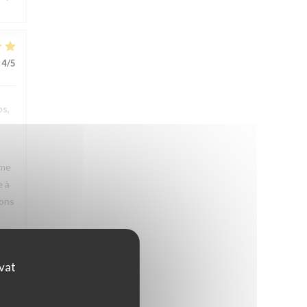
4
/5
ps,
rme
e à
rons
ovat
3
/5