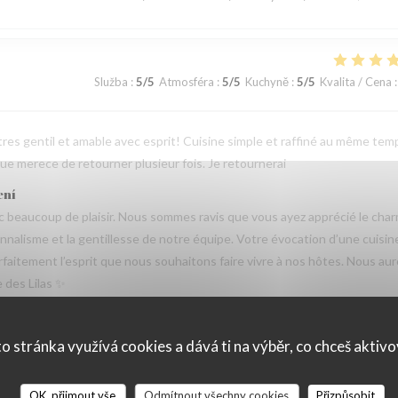
Služba
:
5
/5
Atmosféra
:
5
/5
Kuchyně
:
5
/5
Kvalita / Cena
:
tres gentil et amable avec esprit! Cuisine simple et raffiné au même tem
e merece de retourner plusieur fois. Je retournerai
ení
beaucoup de plaisir. Nous sommes ravis que vous ayez apprécié le cha
sionnalisme et la gentillesse de notre équipe. Votre évocation d’une cuisin
parfaitement l’esprit que nous souhaitons faire vivre à nos hôtes. Nous au
e des Lilas ✨
o stránka využívá cookies a dává ti na výběr, co chceš aktiv
Služba
:
3
/5
Atmosféra
:
4
/5
Kuchyně
:
5
/5
Kvalita / Cena
:
OK, přijmout vše
Odmítnout všechny cookies
Přizpůsobit