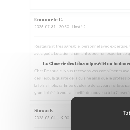
Emanuele
C
2026-07-31
- 20:30 - Hosté 2
Restaurant tres agreable, personnel avec expertise, 
avec goût. Location charmante, pour un experience qu
La Closerie des Lilas
odpověděl na hodnoc
Cher Emanuele, Nous recevons vos compliments avec 
des lieux, la qualité de la cuisine ainsi que le profes
la fois simple, raffinée et pleine de saveurs reflète 
grand plaisir à vous accueillir de nouveau à La Closeri
Simon
F
Tat
2026-08-04
- 19:00 - Hosté 5