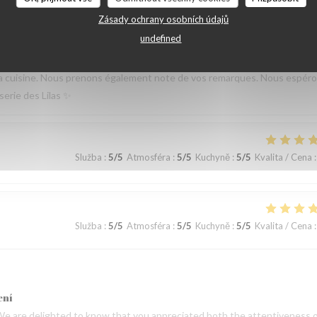
 le restaurant Bel n’offre aucune flexibilité sur le menu pour les enfant
Zásady ochrany osobních údajů
undefined
ení
emps de partager votre expérience. Nous sommes heureux que vous ayez
de la cuisine. Nous prenons également note de vos remarques. Nous espér
serie des Lilas ✨
Služba
:
5
/5
Atmosféra
:
5
/5
Kuchyně
:
5
/5
Kvalita / Cena
:
Služba
:
5
/5
Atmosféra
:
5
/5
Kuchyně
:
5
/5
Kvalita / Cena
:
ení
We are delighted to know that you appreciated both the attentiveness 