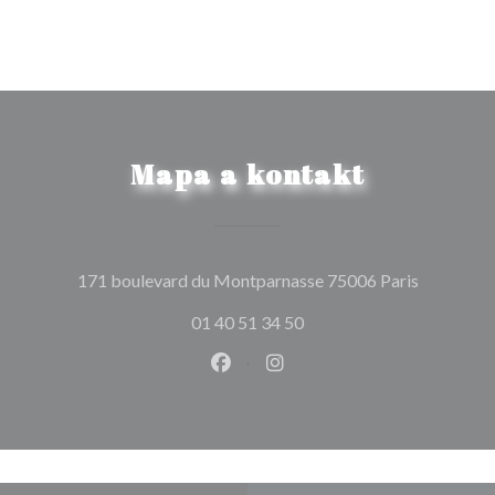
Mapa a kontakt
((otevře s
171 boulevard du Montparnasse 75006 Paris
01 40 51 34 50
Facebook ((otevře se v novém o
Instagram ((otevře se v n