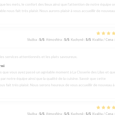
 que les mets, le confort des lieux ainsi que l’attention de notre équipe o
 nous fait très plaisir. Nous aurons plaisir à vous accueillir de nouveau
Služba
:
5
/5
Atmosféra
:
5
/5
Kuchyně
:
5
/5
Kvalita / Cena
:
 les services attentionnés et les plats savoureux.
ení
vis que vous ayez passé un agréable moment à La Closerie des Lilas et qu
ar notre équipe ainsi que la qualité de la cuisine. Savoir que cette
us fait très plaisir. Nous serons heureux de vous accueillir de nouveau à
Služba
:
5
/5
Atmosféra
:
5
/5
Kuchyně
:
5
/5
Kvalita / Cena
: