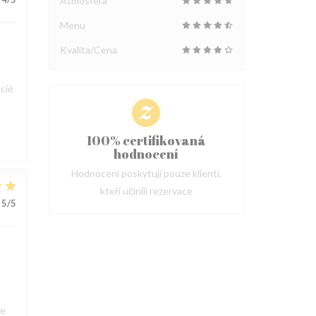
Atmosféra
Menu
Kvalita/Cena
cié
100% certifikovaná
hodnocení
Hodnocení poskytují pouze klienti,
kteří učinili rezervace
5
/5
ue