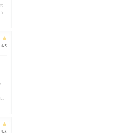
nt
 à
4
/5
e
 La
4
/5