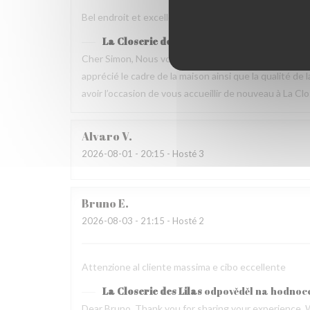
Bel endroit et excellente nourriture Mais dommage que
La Closerie des Lilas
odpověděl na hodnoc
Cher Simon, Nous vous remercions d’avoir pris le t
apprécié le cadre de la maison ainsi que la qualité 
avoir l’occasion de vous accueillir de nouveau à La Clo
Alvaro
V
2026-08-01
- 20:15 - Hosté 3
Bruno
E
2026-08-03
- 21:15 - Hosté 2
Attenzione al cliente massima e cibo eccellente
La Closerie des Lilas
odpověděl na hodnoc
Dear Bruno, Thank you for sharing your experience. 