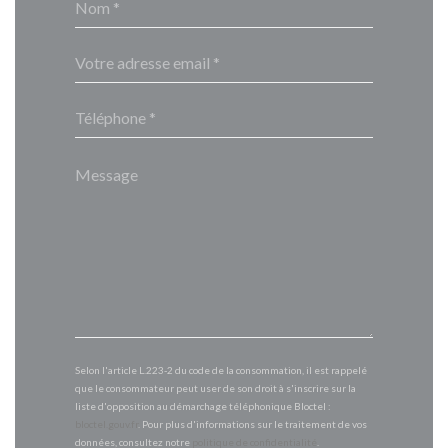
Selon l'article L.223-2 du code de la consommation, il est rappelé
que le consommateur peut user de son droit à s'inscrire sur la
liste d'opposition au démarchage téléphonique Bloctel :
bloctel.gouv.fr
. Pour plus d'informations sur le traitement de vos
données, consultez notre
politique de confidentialité
.