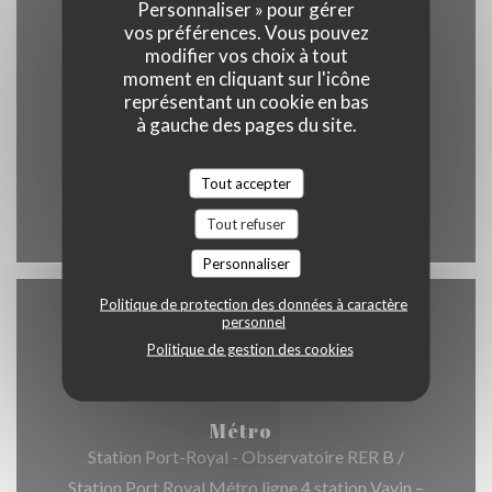
Personnaliser » pour gérer
vos préférences. Vous pouvez
Horaires
modifier vos choix à tout
moment en cliquant sur l'icône
représentant un cookie en bas
à gauche des pages du site.
Lun
-
Dim
Tout accepter
12h00 - 00h00
Tout refuser
Personnaliser
Politique de protection des données à caractère
personnel
Accès
Politique de gestion des cookies
Métro
Station Port-Royal - Observatoire RER B /
Station Port Royal Métro ligne 4 station Vavin –