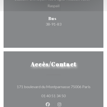
Raspail
Bus
38-91-83
Accès/Contact
((ouvre un
171 boulevard du Montparnasse 75006 Paris
01 40 51 34 50