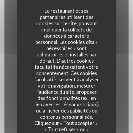
Le restaurant et ses
partenaires utilisent des
Cuisine
cookies sur ce site, pouvant
Traditionnel, Produits frais, Terroir
impliquer la collecte de
données à caractère
personnel. Les cookies dits «
Type de restaurant
nécessaires » sont
Restaurant Gastronomique
obligatoires et installés par
défaut. D'autres cookies
facultatifs nécessitent votre
Services
consentement. Ces cookies
Veranda, Wifi, Climatisation, Service voiturier,
facultatifs servent à analyser
votre navigation, mesurer
Accès aux personnes à mobilité réduite
l'audience du site, proposer
des fonctionnalités (ex : en
Moyens de paiement
lien avec les réseaux sociaux)
ou afficher des publicités ou
Union Pay , Espèces, Visa, American Express
contenus personnalisés.
Cliquez sur « Tout accepter »,
« Tout refuser » ou «