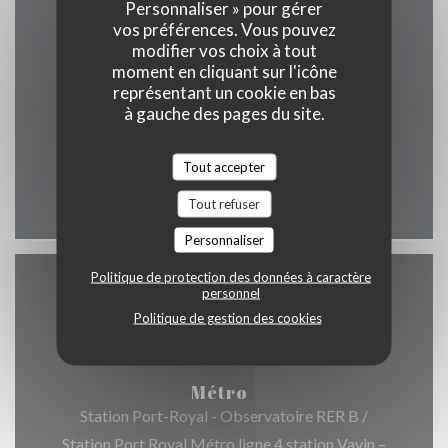
Personnaliser » pour gérer
vos préférences. Vous pouvez
Horaires
modifier vos choix à tout
moment en cliquant sur l'icône
représentant un cookie en bas
à gauche des pages du site.
Lun
-
Dim
Tout accepter
12h00 - 00h00
Tout refuser
Personnaliser
Politique de protection des données à caractère
personnel
Accès
Politique de gestion des cookies
Métro
Station Port-Royal - Observatoire RER B /
Station Port Royal Métro ligne 4 station Vavin –