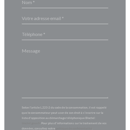
Selon l'article L.223-2 du code de la consommation, il est rappelé
que le consommateur peut user de son droit à s'inscrire sur la
liste d'opposition au démarchage téléphonique Bloctel :
bloctel.gouv.fr
. Pour plus d'informations sur le traitement de vos
données, consultez notre
politique de confidentialité
.