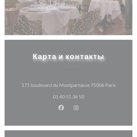
Карта и контакты
((открыва
171 boulevard du Montparnasse 75006 Paris
01 40 51 34 50
Facebook ((открывается в ново
Instagram ((открывается