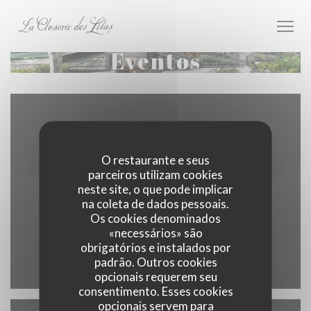
Painel de Gerenciamento de Cookies
Eventos
Mapa e Contacto
O restaurante e seus
parceiros utilizam cookies
neste site, o que pode implicar
((abre num
171 boulevard du Montparnasse 75006 Paris
na coleta de dados pessoais.
Os cookies denominados
01 40 51 34 50
«necessários» são
obrigatórios e instalados por
Facebook ((abre numa nova jane
Instagram ((abre numa nov
padrão. Outros cookies
opcionais requerem seu
consentimento. Esses cookies
opcionais servem para