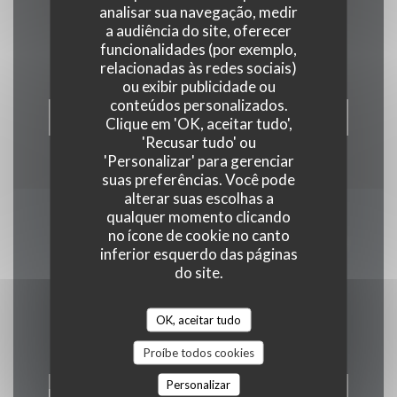
analisar sua navegação, medir
Contacte-nos
a audiência do site, oferecer
funcionalidades (por exemplo,
relacionadas às redes sociais)
ou exibir publicidade ou
conteúdos personalizados.
RESERVAR UMA MESA
Clique em 'OK, aceitar tudo',
'Recusar tudo' ou
'Personalizar' para gerenciar
suas preferências. Você pode
alterar suas escolhas a
qualquer momento clicando
Mantenha-se atualizado
no ícone de cookie no canto
inferior esquerdo das páginas
*
do site.
Subscrever a nossa newsletter para receber comunicações
personalizadas e ofertas de marketing por correio eletrónico da
nossa parte.
OK, aceitar tudo
Proíbe todos cookies
Personalizar
SUBSCREVER