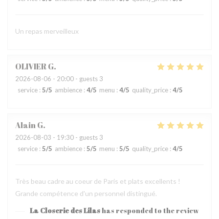
Un repas merveilleux
OLIVIER
G
2026-08-06
- 20:00 - guests 3
service
:
5
/5
ambience
:
4
/5
menu
:
4
/5
quality_price
:
4
/5
Alain
G
2026-08-03
- 19:30 - guests 3
service
:
5
/5
ambience
:
5
/5
menu
:
5
/5
quality_price
:
4
/5
Très beau cadre au coeur de Paris et plats excellents !
Grande compétence d'un personnel distingué.
La Closerie des Lilas
has responded to the review