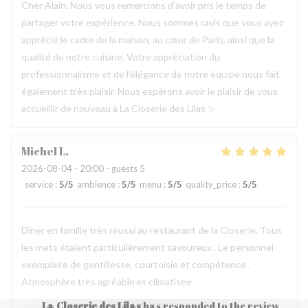
Cher Alain, Nous vous remercions d’avoir pris le temps de
partager votre expérience. Nous sommes ravis que vous ayez
apprécié le cadre de la maison, au cœur de Paris, ainsi que la
qualité de notre cuisine. Votre appréciation du
professionnalisme et de l’élégance de notre équipe nous fait
également très plaisir. Nous espérons avoir le plaisir de vous
accueillir de nouveau à La Closerie des Lilas ✨
Michel
L
2026-08-04
- 20:00 - guests 5
service
:
5
/5
ambience
:
5
/5
menu
:
5
/5
quality_price
:
5
/5
Dîner en famille très réussi au restaurant de la Closerie. Tous
les mets étaient particulièrement savoureux . Le personnel
exemplaire de gentillesse, courtoisie et compétence .
Atmosphère très agréable et climatisée
La Closerie des Lilas
has responded to the review