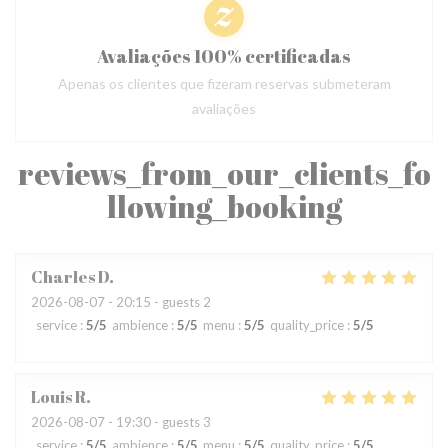
Avaliações 100% certificadas
Apenas os clientes que fizeram reservas submeteram
avaliações
reviews_from_our_clients_fo
llowing_booking
Charles
D
2026-08-07
- 20:15 - guests 2
service
:
5
/5
ambience
:
5
/5
menu
:
5
/5
quality_price
:
5
/5
Louis
R
2026-08-07
- 19:30 - guests 3
service
:
5
/5
ambience
:
5
/5
menu
:
5
/5
quality_price
:
5
/5