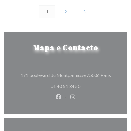
1
2
3
Mapa e Contacto
((abre num
171 boulevard du Montparnasse 75006 Paris
01 40 51 34 50
Facebook ((abre numa nova jane
Instagram ((abre numa nov