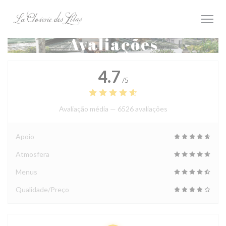
Painel de Gerenciamento de Cookies
Avaliações
4.7
/5
Avaliação média —
6526 avaliações
Apoio
Atmosfera
Menus
Qualidade/Preço