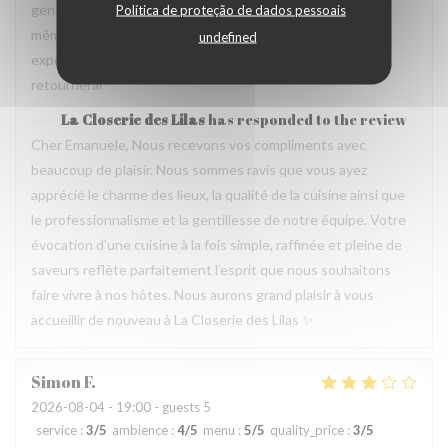
gentil et amable avec esprit! Cuisine simple et raffiné au
Política de proteção de dados pessoais
même temps, avec goût. Location charmante, pour un
undefined
experience que merece de retourner plusieur fois. Je
retournerai
La Closerie des Lilas
has responded to the review
Cher Emanuele, Nous recevons vos compliments avec
beaucoup de plaisir. Nous sommes ravis que vous ayez
apprécié le charme des lieux, la qualité de la cuisine ainsi que
le professionnalisme et la gentillesse de notre équipe. Votre
évocation d’une cuisine à la fois simple, raffinée et pleine de
saveurs reflète parfaitement l’esprit que nous souhaitons
faire vivre à nos hôtes. Nous aurons grand plaisir à vous
accueillir de nouveau à La Closerie des Lilas ✨
Simon
F
2026-08-04
- 19:00 - guests 5
service
:
3
/5
ambience
:
4
/5
menu
:
5
/5
quality_price
:
3
/5