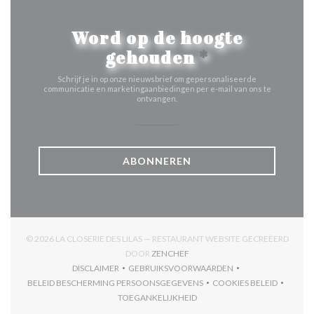
Word op de hoogte
gehouden
*
Schrijf je in op onze nieuwsbrief om gepersonaliseerde
communicatie en marketingaanbiedingen per e-mail van ons te
ontvangen.
ABONNEREN
© 2026 LA CLOSERIE DES LILAS — RESTAURANT WEBSITE GECREËERD
((OPENT IN EEN NIEUW VENSTER
DOOR
ZENCHEF
DISCLAIMER
GEBRUIKSVOORWAARDEN
((OPENT IN EEN NIEUW VENSTER))
((OPENT IN EEN NIEUW VENSTER)
BELEID BESCHERMING PERSOONSGEGEVENS
COOKIES BELEID
((OPENT IN EEN NIEUW VENSTER))
((OPENT IN EEN
TOEGANKELIJKHEID
((OPENT IN EEN NIEUW VENSTER))