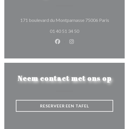
((opent in
171 boulevard du Montparnasse 75006 Paris
01 40 51 34 50
Facebook ((opent in een nieuw 
Instagram ((opent in een 
Neem contact met ons op
RESERVEER EEN TAFEL