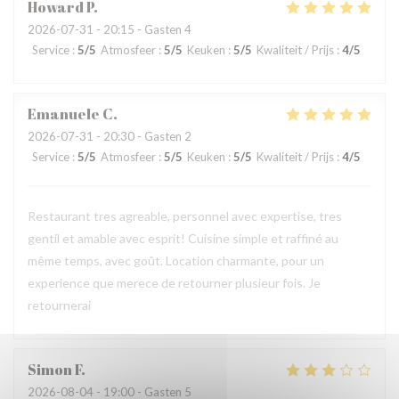
Howard
P
2026-07-31
- 20:15 - Gasten 4
Service
:
5
/5
Atmosfeer
:
5
/5
Keuken
:
5
/5
Kwaliteit / Prijs
:
4
/5
Emanuele
C
2026-07-31
- 20:30 - Gasten 2
Service
:
5
/5
Atmosfeer
:
5
/5
Keuken
:
5
/5
Kwaliteit / Prijs
:
4
/5
Restaurant tres agreable, personnel avec expertise, tres
gentil et amable avec esprit! Cuisine simple et raffiné au
même temps, avec goût. Location charmante, pour un
experience que merece de retourner plusieur fois. Je
retournerai
Simon
F
2026-08-04
- 19:00 - Gasten 5