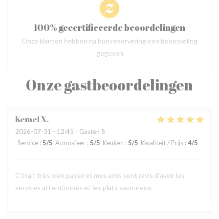
100% gecertificeerde beoordelingen
Onze klanten hebben na hun reservering een beoordeling
gegeven
Onze gastbeoordelingen
Kemei
X
2026-07-31
- 12:45 - Gasten 5
Service
:
5
/5
Atmosfeer
:
5
/5
Keuken
:
5
/5
Kwaliteit / Prijs
:
4
/5
C'était très bien passé et mes amis sont ravis d'avoir les
services attentionnés et les plats savoureux.