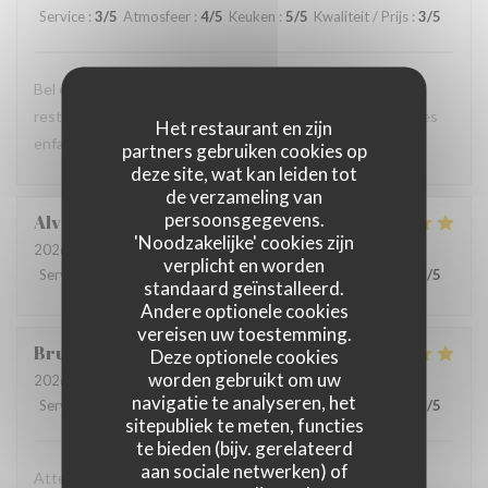
Service
:
3
/5
Atmosfeer
:
4
/5
Keuken
:
5
/5
Kwaliteit / Prijs
:
3
/5
Bel endroit et excellente nourriture Mais dommage que le
restaurant Bel n’offre aucune flexibilité sur le menu pour les
Het restaurant en zijn
enfants.
partners gebruiken cookies op
deze site, wat kan leiden tot
de verzameling van
persoonsgegevens.
Alvaro
V
'Noodzakelijke' cookies zijn
2026-08-01
- 20:15 - Gasten 3
verplicht en worden
Service
:
5
/5
Atmosfeer
:
5
/5
Keuken
:
5
/5
Kwaliteit / Prijs
:
5
/5
standaard geïnstalleerd.
Andere optionele cookies
vereisen uw toestemming.
Bruno
E
Deze optionele cookies
worden gebruikt om uw
2026-08-03
- 21:15 - Gasten 2
navigatie te analyseren, het
Service
:
5
/5
Atmosfeer
:
5
/5
Keuken
:
5
/5
Kwaliteit / Prijs
:
5
/5
sitepubliek te meten, functies
te bieden (bijv. gerelateerd
aan sociale netwerken) of
Attenzione al cliente massima e cibo eccellente