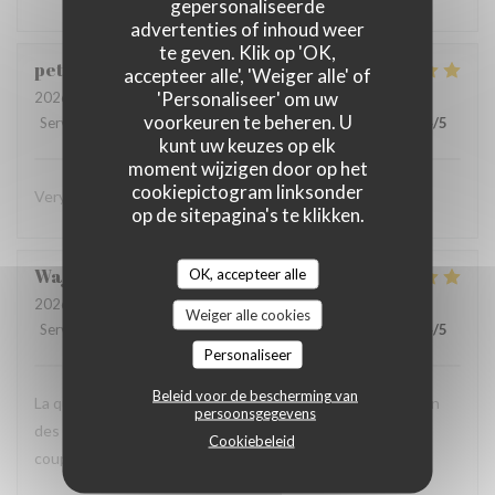
gepersonaliseerde
advertenties of inhoud weer
te geven. Klik op 'OK,
peter
K
accepteer alle', 'Weiger alle' of
'Personaliseer' om uw
2026-08-03
- 19:45 - Gasten 2
voorkeuren te beheren. U
Service
:
5
/5
Atmosfeer
:
4
/5
Keuken
:
5
/5
Kwaliteit / Prijs
:
4
/5
kunt uw keuzes op elk
moment wijzigen door op het
cookiepictogram linksonder
Very superior in every way! Eager to return!
op de sitepagina's te klikken.
Wajdi
M
OK, accepteer alle
2026-08-01
- 19:00 - Gasten 2
Weiger alle cookies
Service
:
5
/5
Atmosfeer
:
5
/5
Keuken
:
5
/5
Kwaliteit / Prijs
:
4
/5
Personaliseer
Beleid voor de bescherming van
La qualité du service, l’amabilité de l’accueil, la présentation
persoonsgegevens
des plats, la carte des vins, très complète,… Une soirée en
Cookiebeleid
couple très agréable.