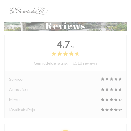
Cookies beheer paneel
Reviews
4.7
/5
Gemiddelde rating —
6518 reviews
Service
Atmosfeer
Menu's
Kwaliteit/Prijs