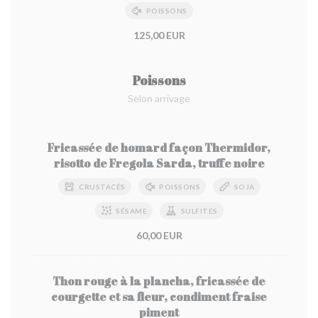
POISSONS
125,00 EUR
Poissons
Selon arrivage
Fricassée de homard façon Thermidor,
risotto de Fregola Sarda, truffe noire
CRUSTACÉS
POISSONS
SOJA
SÉSAME
SULFITES
60,00 EUR
Thon rouge à la plancha, fricassée de
courgette et sa fleur, condiment fraise
piment