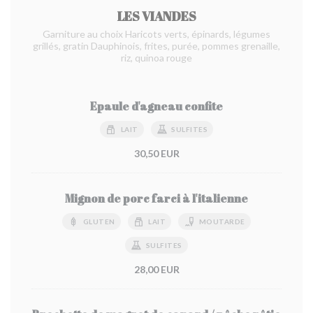
LES VIANDES
Garniture au choix Haricots verts, épinards, légumes
grillés, gratin Dauphinois, frites, purée, pommes grenaille,
riz, quinoa rouge
Epaule d'agneau confite
LAIT
SULFITES
30,50 EUR
Mignon de porc farci à l'italienne
GLUTEN
LAIT
MOUTARDE
SULFITES
28,00 EUR