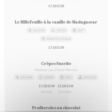
17,00 EUR
Le Millefeuille à la vanille de Madagascar
GLUTEN
OEUFS
LAIT
FRUITS À COQUE
17,00 EUR
Crêpes Suzette
flambées au Grand-Marnier
GLUTEN
OEUFS
LAIT
SULFITES
17,00 EUR
13,00 EUR
Normal
En Petite.
Profiteroles au chocolat