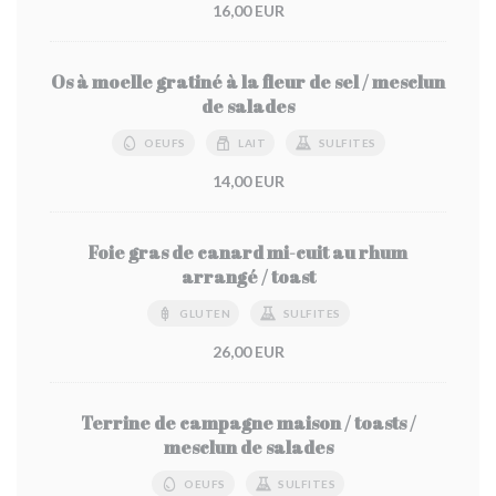
16,00 EUR
Os à moelle gratiné à la fleur de sel / mesclun
de salades
OEUFS
LAIT
SULFITES
14,00 EUR
Foie gras de canard mi-cuit au rhum
arrangé / toast
GLUTEN
SULFITES
26,00 EUR
Terrine de campagne maison / toasts /
mesclun de salades
OEUFS
SULFITES