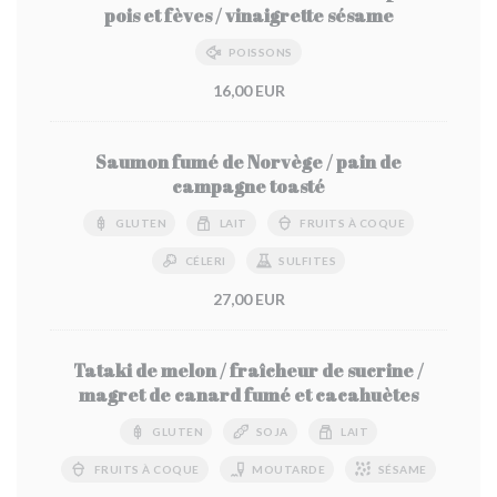
pois et fèves / vinaigrette sésame
POISSONS
16,00 EUR
Saumon fumé de Norvège / pain de
campagne toasté
GLUTEN
LAIT
FRUITS À COQUE
CÉLERI
SULFITES
27,00 EUR
Tataki de melon / fraîcheur de sucrine /
magret de canard fumé et cacahuètes
GLUTEN
SOJA
LAIT
FRUITS À COQUE
MOUTARDE
SÉSAME