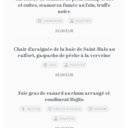
et cuites, scamorza fumée au foin, truffe
noire
CRUSTACÉS
SULFITES
33,00 EUR
Chair d'araignée de la baie de Saint-Malo au
raifort, gaspacho de pêche à la verveine
LAIT
SULFITES
34,00 EUR
Foie gras de canard au rhum arrangé et
condiment Mojito
GLUTEN
FRUITS À COQUE
SÉSAME
SULFITES