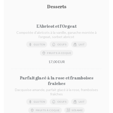
Desserts
L'Abricot et l'Orgeat
Compotée d'abricots à la vanille, ganache montée à
l'orgeat, sorbet abricot
GLUTEN
OEUFS
LAIT
FRUITS À COQUE
17,00 EUR
Parfait glacé à la rose et framboises
fraîches
Dacquoise amande, parfait glacé à la rose, framboises
fraîches
GLUTEN
OEUFS
LAIT
FRUITS À COQUE
SÉSAME