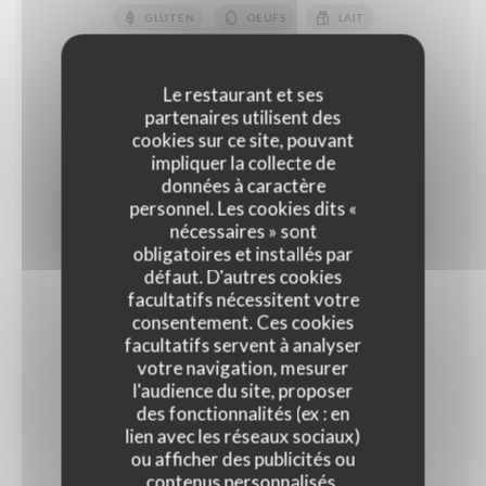
GLUTEN
OEUFS
LAIT
FRUITS À COQUE
10,50 EUR
14,00 EUR
Le restaurant et ses
partenaires utilisent des
cookies sur ce site, pouvant
Coupe de fruits rouges
impliquer la collecte de
données à caractère
18,00 EUR
personnel. Les cookies dits «
Normal
nécessaires » sont
obligatoires et installés par
défaut. D'autres cookies
Glaces et sorbets
facultatifs nécessitent votre
Parfum glaces : Vanille, Chocolat noir, Café, ,Pistache
consentement. Ces cookies
Parfum sorbets : Framboise, abricot, citron jaune,
facultatifs servent à analyser
verveine
votre navigation, mesurer
l'audience du site, proposer
des fonctionnalités (ex : en
Glaces et sorbets "Maison"
lien avec les réseaux sociaux)
ou afficher des publicités ou
Glaces : Vanille, Café, Chocolat Sorbets : Citron vert,
Mangue, Abricot, Framboise, Noix de coco
contenus personnalisés.