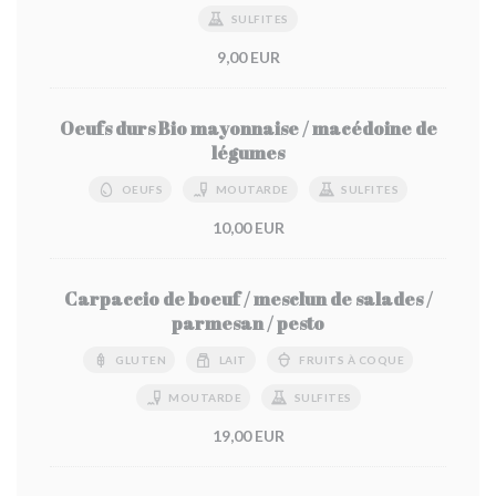
SULFITES
9,00 EUR
Oeufs durs Bio mayonnaise / macédoine de
légumes
OEUFS
MOUTARDE
SULFITES
10,00 EUR
Carpaccio de boeuf / mesclun de salades /
parmesan / pesto
GLUTEN
LAIT
FRUITS À COQUE
MOUTARDE
SULFITES
19,00 EUR