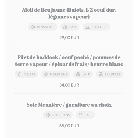
Aïoli de lieu jaune (Bulots, 1/2 oeuf dur,
légumes vapeur)
POISSONS
LAIT
SULFITES
29,00 EUR
Filet de haddock / oeuf poché / pommes de
terre vapeur / épinards frais / beurre blanc
OEUFS
POISSONS
LAIT
SULFITES
34,00 EUR
Sole Meunière / garniture au choix
POISSONS
LAIT
65,00 EUR