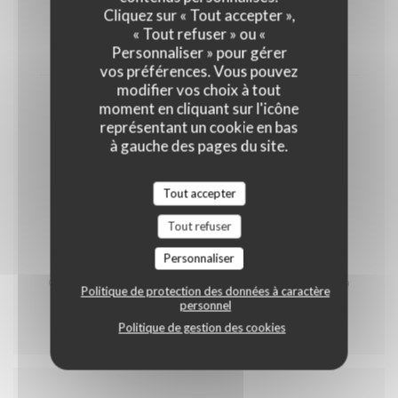
Cliquez sur « Tout accepter »,
OEUFS
LAIT
FRUITS À COQUE
« Tout refuser » ou «
13,00 EUR
Personnaliser » pour gérer
vos préférences. Vous pouvez
modifier vos choix à tout
Café & Mignardises
moment en cliquant sur l'icône
représentant un cookie en bas
GLUTEN
OEUFS
LAIT
à gauche des pages du site.
FRUITS À COQUE
Tout accepter
5,50 EUR
Tout refuser
* Contient du porc
Personnaliser
Carte des produits allergènes à votre disposition
Carte réalisée par notre Chef Johann Staskiewicz et sa
Politique de protection des données à caractère
brigade
personnel
Politique de gestion des cookies