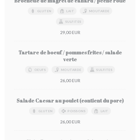
Brochette de magret de canard / pêche rôtie
GLUTEN
LAIT
MOUTARDE
SULFITES
29,00 EUR
Tartare de boeuf / pommes frites / salade
verte
OEUFS
MOUTARDE
SULFITES
26,00 EUR
Salade Caesar au poulet (contient du porc)
GLUTEN
POISSONS
LAIT
26,00 EUR