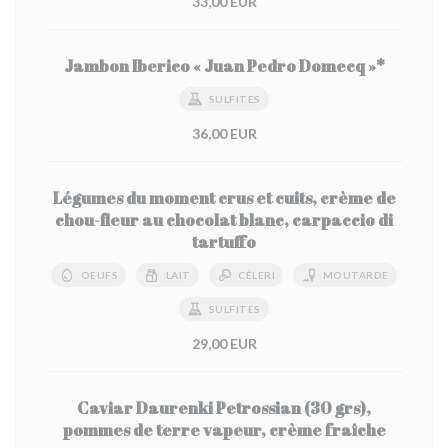
33,00 EUR
Jambon Iberico « Juan Pedro Domecq »*
SULFITES
36,00 EUR
Légumes du moment crus et cuits, crème de
chou-fleur au chocolat blanc, carpaccio di
tartuffo
OEUFS
LAIT
CÉLERI
MOUTARDE
SULFITES
29,00 EUR
Caviar Daurenki Petrossian (30 grs),
pommes de terre vapeur, crème fraîche