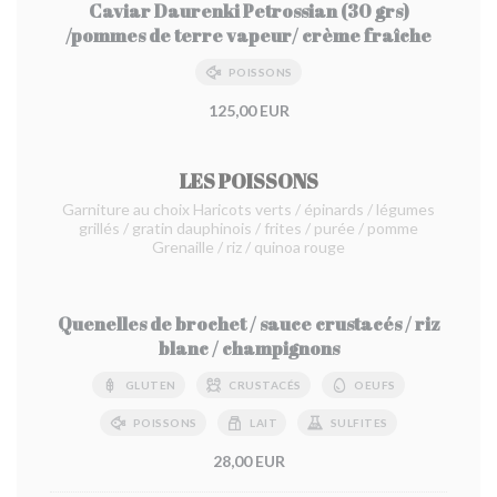
Caviar Daurenki Petrossian (30 grs)
/pommes de terre vapeur/ crème fraîche
POISSONS
125,00 EUR
LES POISSONS
Garniture au choix Haricots verts / épinards / légumes
grillés / gratin dauphinois / frites / purée / pomme
Grenaille / riz / quinoa rouge
Quenelles de brochet / sauce crustacés / riz
blanc / champignons
GLUTEN
CRUSTACÉS
OEUFS
POISSONS
LAIT
SULFITES
28,00 EUR