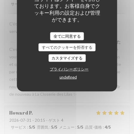
サービス
:
5
/5
雰囲気
:
5
/5
メニュー
:
5
/5
品質-価格
:
4
/5
ております。お客様自身でク
ッキー利用の設定および管理
ができます。
C'était très bien passé et mes amis sont ravis d'avoir les
services attentionnés et les plats savoureux.
全てに同意する
La Closerie des Lilas
はこのレビューに返信しました
すべてのクッキーを拒否する
C’est un plaisir de lire votre retour. Nous sommes ravis que
vous ayez passé un agréable moment à La Closerie des Lilas
カスタマイズする
et que vos amis aient également apprécié l’attention portée
プライバシーポリシー
par notre équipe ainsi que la qualité de la cuisine. Savoir que
undefined
cette expérience a contribué à la réussite de votre repas
nous fait très plaisir. Nous serons heureux de vous accueillir
de nouveau à La Closerie des Lilas ✨
Howard
P
2026-07-31
- 20:15 - ゲスト 4
サービス
:
5
/5
雰囲気
:
5
/5
メニュー
:
5
/5
品質-価格
:
4
/5