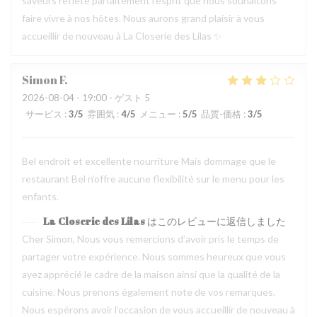
saveurs reflète parfaitement l’esprit que nous souhaitons
faire vivre à nos hôtes. Nous aurons grand plaisir à vous
accueillir de nouveau à La Closerie des Lilas ✨
Simon
F
2026-08-04
- 19:00 - ゲスト 5
サービス
:
3
/5
雰囲気
:
4
/5
メニュー
:
5
/5
品質-価格
:
3
/5
Bel endroit et excellente nourriture Mais dommage que le
restaurant Bel n’offre aucune flexibilité sur le menu pour les
enfants.
La Closerie des Lilas
はこのレビューに返信しました
Cher Simon, Nous vous remercions d’avoir pris le temps de
partager votre expérience. Nous sommes heureux que vous
ayez apprécié le cadre de la maison ainsi que la qualité de la
cuisine. Nous prenons également note de vos remarques.
Nous espérons avoir l’occasion de vous accueillir de nouveau à