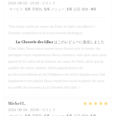
2026-08-03
- 19:30 - ゲスト 3
サービス
:
5
/5
雰囲気
:
5
/5
メニュー
:
5
/5
品質-価格
:
4
/5
Très beau cadre au coeur de Paris et plats excellents !
Grande compétence d'un personnel distingué.
La Closerie des Lilas
はこのレビューに返信しました
Cher Alain, Nous vous remercions d’avoir pris le temps de
partager votre expérience. Nous sommes ravis que vous ayez
apprécié le cadre de la maison, au cœur de Paris, ainsi que la
qualité de notre cuisine. Votre appréciation du
professionnalisme et de l’élégance de notre équipe nous fait
également très plaisir. Nous espérons avoir le plaisir de vous
accueillir de nouveau à La Closerie des Lilas ✨
Michel
L
2026-08-04
- 20:00 - ゲスト 5
サービス
:
5
/5
雰囲気
:
5
/5
メニュー
:
5
/5
品質-価格
:
5
/5