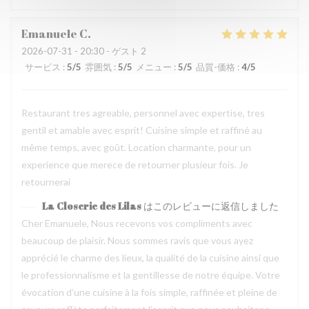
Emanuele
C
2026-07-31
- 20:30 - ゲスト 2
サービス
:
5
/5
雰囲気
:
5
/5
メニュー
:
5
/5
品質-価格
:
4
/5
Restaurant tres agreable, personnel avec expertise, tres
gentil et amable avec esprit! Cuisine simple et raffiné au
même temps, avec goût. Location charmante, pour un
experience que merece de retourner plusieur fois. Je
retournerai
La Closerie des Lilas
はこのレビューに返信しました
Cher Emanuele, Nous recevons vos compliments avec
beaucoup de plaisir. Nous sommes ravis que vous ayez
apprécié le charme des lieux, la qualité de la cuisine ainsi que
le professionnalisme et la gentillesse de notre équipe. Votre
évocation d’une cuisine à la fois simple, raffinée et pleine de