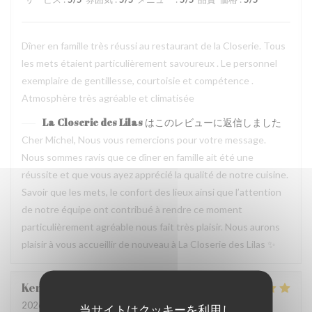
Dîner en famille très réussi au restaurant de la Closerie. Tous
les mets étaient particulièrement savoureux . Le personnel
exemplaire de gentillesse, courtoisie et compétence .
Atmosphère très agréable et climatisée
La Closerie des Lilas
はこのレビューに返信しました
Cher Michel, Nous vous remercions pour votre message.
Nous sommes ravis que ce dîner en famille ait été une
réussite et que vous ayez apprécié la qualité de notre cuisine.
Savoir que les mets, le confort des lieux ainsi que l’attention
de notre équipe ont contribué à rendre ce moment
particulièrement agréable nous fait très plaisir. Nous aurons
plaisir à vous accueillir de nouveau à La Closerie des Lilas ✨
Kemei
X
2026-07-31
- 12:45 - ゲスト 5
当サイトはクッキーを利用し