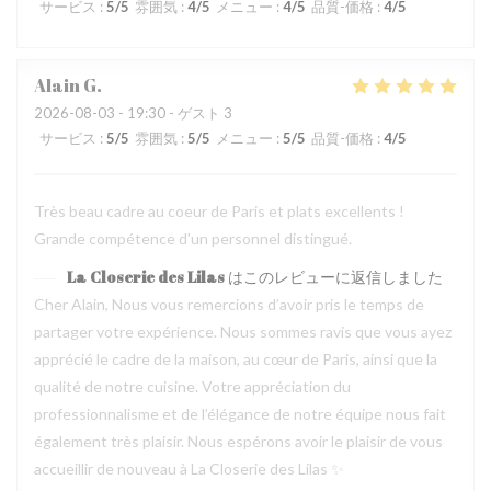
サービス
:
5
/5
雰囲気
:
4
/5
メニュー
:
4
/5
品質-価格
:
4
/5
Alain
G
2026-08-03
- 19:30 - ゲスト 3
サービス
:
5
/5
雰囲気
:
5
/5
メニュー
:
5
/5
品質-価格
:
4
/5
Très beau cadre au coeur de Paris et plats excellents !
Grande compétence d'un personnel distingué.
La Closerie des Lilas
はこのレビューに返信しました
Cher Alain, Nous vous remercions d’avoir pris le temps de
partager votre expérience. Nous sommes ravis que vous ayez
apprécié le cadre de la maison, au cœur de Paris, ainsi que la
qualité de notre cuisine. Votre appréciation du
professionnalisme et de l’élégance de notre équipe nous fait
également très plaisir. Nous espérons avoir le plaisir de vous
accueillir de nouveau à La Closerie des Lilas ✨