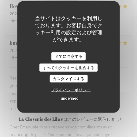
Howard
P
2026-07-31
- 20:15 - ゲスト 4
当サイトはクッキーを利用し
サービス
:
5
/5
雰囲気
:
5
/5
メニュー
:
5
/5
品質-価格
:
4
/5
ております。お客様自身でク
ッキー利用の設定および管理
ができます。
Emanuele
C
2026-07-31
- 20:30 - ゲスト 2
全てに同意する
サービス
:
5
/5
雰囲気
:
5
/5
メニュー
:
5
/5
品質-価格
:
4
/5
すべてのクッキーを拒否する
Restaurant tres agreable, personnel avec expertise, tres
カスタマイズする
gentil et amable avec esprit! Cuisine simple et raffiné au
プライバシーポリシー
même temps, avec goût. Location charmante, pour un
undefined
experience que merece de retourner plusieur fois. Je
retournerai
La Closerie des Lilas
はこのレビューに返信しました
Cher Emanuele, Nous recevons vos compliments avec
beaucoup de plaisir. Nous sommes ravis que vous ayez