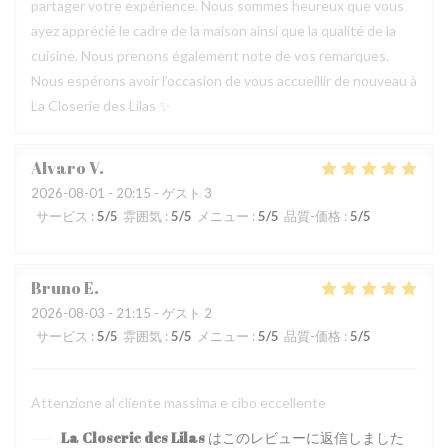
partager votre expérience. Nous sommes heureux que vous
ayez apprécié le cadre de la maison ainsi que la qualité de la
cuisine. Nous prenons également note de vos remarques.
Nous espérons avoir l’occasion de vous accueillir de nouveau à
La Closerie des Lilas ✨
Alvaro
V
2026-08-01
- 20:15 - ゲスト 3
サービス
:
5
/5
雰囲気
:
5
/5
メニュー
:
5
/5
品質-価格
:
5
/5
Bruno
E
2026-08-03
- 21:15 - ゲスト 2
サービス
:
5
/5
雰囲気
:
5
/5
メニュー
:
5
/5
品質-価格
:
5
/5
Attenzione al cliente massima e cibo eccellente
La Closerie des Lilas
はこのレビューに返信しました