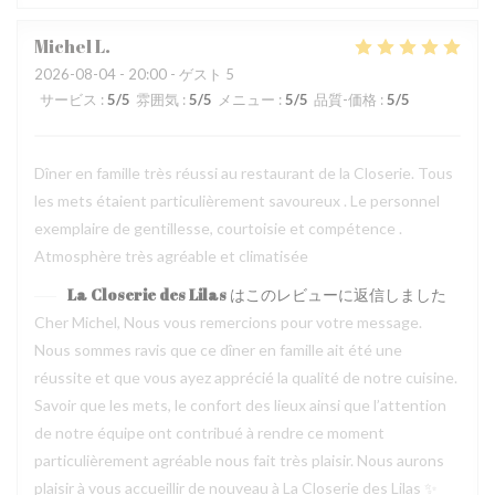
Michel
L
2026-08-04
- 20:00 - ゲスト 5
サービス
:
5
/5
雰囲気
:
5
/5
メニュー
:
5
/5
品質-価格
:
5
/5
Dîner en famille très réussi au restaurant de la Closerie. Tous
les mets étaient particulièrement savoureux . Le personnel
exemplaire de gentillesse, courtoisie et compétence .
Atmosphère très agréable et climatisée
La Closerie des Lilas
はこのレビューに返信しました
Cher Michel, Nous vous remercions pour votre message.
Nous sommes ravis que ce dîner en famille ait été une
réussite et que vous ayez apprécié la qualité de notre cuisine.
Savoir que les mets, le confort des lieux ainsi que l’attention
de notre équipe ont contribué à rendre ce moment
particulièrement agréable nous fait très plaisir. Nous aurons
plaisir à vous accueillir de nouveau à La Closerie des Lilas ✨