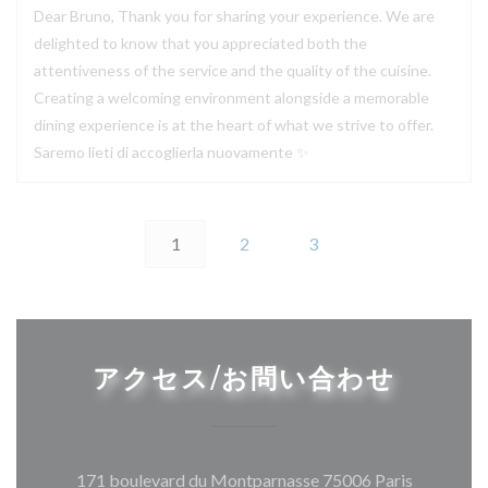
Dear Bruno, Thank you for sharing your experience. We are
delighted to know that you appreciated both the
attentiveness of the service and the quality of the cuisine.
Creating a welcoming environment alongside a memorable
dining experience is at the heart of what we strive to offer.
Saremo lieti di accoglierla nuovamente ✨
1
2
3
アクセス/お問い合わせ
((新しい
171 boulevard du Montparnasse 75006 Paris