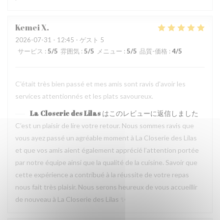
Kemei
X
2026-07-31
- 12:45 - ゲスト 5
サービス
:
5
/5
雰囲気
:
5
/5
メニュー
:
5
/5
品質-価格
:
4
/5
C'était très bien passé et mes amis sont ravis d'avoir les
services attentionnés et les plats savoureux.
La Closerie des Lilas
はこのレビューに返信しました
C’est un plaisir de lire votre retour. Nous sommes ravis que
vous ayez passé un agréable moment à La Closerie des Lilas
et que vos amis aient également apprécié l’attention portée
par notre équipe ainsi que la qualité de la cuisine. Savoir que
cette expérience a contribué à la réussite de votre repas
nous fait très plaisir. Nous serons heureux de vous accueillir
de nouveau à La Closerie des Lilas ✨