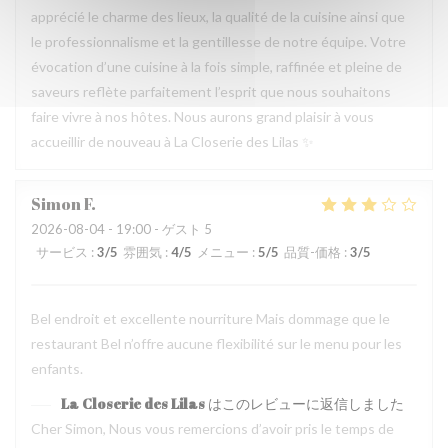
apprécié le charme des lieux, la qualité de la cuisine ainsi que
le professionnalisme et la gentillesse de notre équipe. Votre
évocation d’une cuisine à la fois simple, raffinée et pleine de
saveurs reflète parfaitement l’esprit que nous souhaitons
faire vivre à nos hôtes. Nous aurons grand plaisir à vous
accueillir de nouveau à La Closerie des Lilas ✨
Simon
F
2026-08-04
- 19:00 - ゲスト 5
サービス
:
3
/5
雰囲気
:
4
/5
メニュー
:
5
/5
品質-価格
:
3
/5
Bel endroit et excellente nourriture Mais dommage que le
restaurant Bel n’offre aucune flexibilité sur le menu pour les
enfants.
La Closerie des Lilas
はこのレビューに返信しました
Cher Simon, Nous vous remercions d’avoir pris le temps de