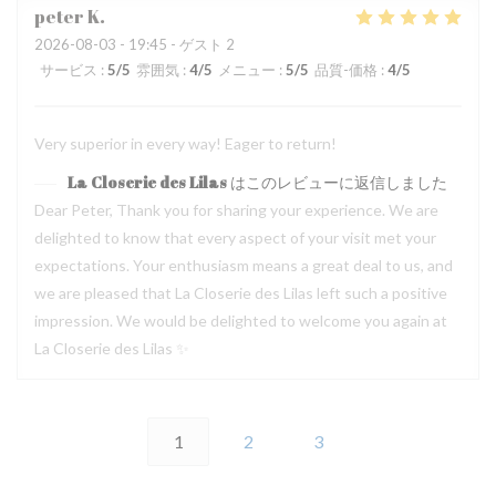
peter
K
2026-08-03
- 19:45 - ゲスト 2
サービス
:
5
/5
雰囲気
:
4
/5
メニュー
:
5
/5
品質-価格
:
4
/5
Very superior in every way! Eager to return!
La Closerie des Lilas
はこのレビューに返信しました
Dear Peter, Thank you for sharing your experience. We are
delighted to know that every aspect of your visit met your
expectations. Your enthusiasm means a great deal to us, and
we are pleased that La Closerie des Lilas left such a positive
impression. We would be delighted to welcome you again at
La Closerie des Lilas ✨
1
2
3