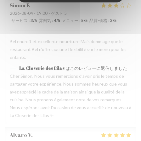
Simon
F
2026-08-04
- 19:00 - ゲスト 5
サービス
:
3
/5
雰囲気
:
4
/5
メニュー
:
5
/5
品質-価格
:
3
/5
Bel endroit et excellente nourriture Mais dommage que le
restaurant Bel n’offre aucune flexibilité sur le menu pour les
enfants.
La Closerie des Lilas
はこのレビューに返信しました
Cher Simon, Nous vous remercions d’avoir pris le temps de
partager votre expérience. Nous sommes heureux que vous
ayez apprécié le cadre de la maison ainsi que la qualité de la
cuisine. Nous prenons également note de vos remarques.
Nous espérons avoir l’occasion de vous accueillir de nouveau à
La Closerie des Lilas ✨
Alvaro
V