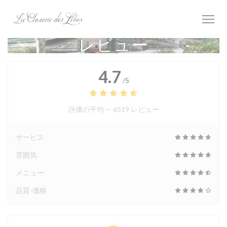
クッキー利用の管理について
レビュー
4.7
/5
評価の平均 —
6519 レビュー
サービス
雰囲気
メニュー
品質-価格