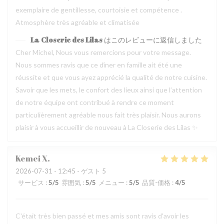
exemplaire de gentillesse, courtoisie et compétence .
Atmosphère très agréable et climatisée
La Closerie des Lilas
はこのレビューに返信しました
Cher Michel, Nous vous remercions pour votre message.
Nous sommes ravis que ce dîner en famille ait été une
réussite et que vous ayez apprécié la qualité de notre cuisine.
Savoir que les mets, le confort des lieux ainsi que l’attention
de notre équipe ont contribué à rendre ce moment
particulièrement agréable nous fait très plaisir. Nous aurons
plaisir à vous accueillir de nouveau à La Closerie des Lilas ✨
Kemei
X
2026-07-31
- 12:45 - ゲスト 5
サービス
:
5
/5
雰囲気
:
5
/5
メニュー
:
5
/5
品質-価格
:
4
/5
C'était très bien passé et mes amis sont ravis d'avoir les