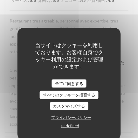
サービス
:
5
/5
雰囲気
:
5
/5
メニュー
:
5
/5
品質-価格
:
4
/5
Restaurant tres agreable, personnel avec expertise, tres
gentil et amable avec esprit! Cuisine simple et raffiné au
même temps, avec goût. Location charmante, pour un
experience que merece de retourner plusieur fois. Je
当サイトはクッキーを利用し
ております。お客様自身でク
retournerai
ッキー利用の設定および管理
La Closerie des Lilas
はこのレビューに返信しました
ができます。
Cher Emanuele, Nous recevons vos compliments avec
beaucoup de plaisir. Nous sommes ravis que vous ayez
全てに同意する
apprécié le charme des lieux, la qualité de la cuisine ainsi que
le professionnalisme et la gentillesse de notre équipe. Votre
すべてのクッキーを拒否する
évocation d’une cuisine à la fois simple, raffinée et pleine de
カスタマイズする
saveurs reflète parfaitement l’esprit que nous souhaitons
faire vivre à nos hôtes. Nous aurons grand plaisir à vous
プライバシーポリシー
accueillir de nouveau à La Closerie des Lilas ✨
undefined