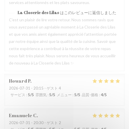
services attentionnés et les plats savoureux.
La Closerie des Lilas
はこのレビューに返信しました
C’est un plaisir de lire votre retour. Nous sommes ravis que
vous ayez passé un agréable moment à La Closerie des Lilas
et que vos amis aient également apprécié l’attention portée
par notre équipe ainsi que la qualité de la cuisine. Savoir que
cette expérience a contribué à la réussite de votre repas
nous fait très plaisir. Nous serons heureux de vous accueillir
de nouveau à La Closerie des Lilas ✨
Howard
P
2026-07-31
- 20:15 - ゲスト 4
サービス
:
5
/5
雰囲気
:
5
/5
メニュー
:
5
/5
品質-価格
:
4
/5
Emanuele
C
2026-07-31
- 20:30 - ゲスト 2