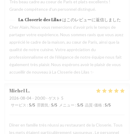
Très beau cadre au coeur de Paris et plats excellents !
Grande compétence d'un personnel distingué.
La Closerie des Lilas
はこのレビューに返信しました
Cher Alain, Nous vous remercions d’avoir pris le temps de
partager votre expérience. Nous sommes ravis que vous ayez
apprécié le cadre de la maison, au cœur de Paris, ainsi que la
qualité de notre cuisine. Votre appréciation du
professionnalisme et de l’élégance de notre équipe nous fait
également très plaisir. Nous espérons avoir le plaisir de vous
accueillir de nouveau à La Closerie des Lilas ✨
Michel
L
2026-08-04
- 20:00 - ゲスト 5
サービス
:
5
/5
雰囲気
:
5
/5
メニュー
:
5
/5
品質-価格
:
5
/5
Dîner en famille très réussi au restaurant de la Closerie. Tous
les mets étaient particulièrement savoureux . Le personnel