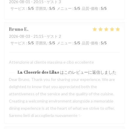
2026-08-01
- 20:15 - ゲスト 3
サービス
:
5
/5
雰囲気
:
5
/5
メニュー
:
5
/5
品質-価格
:
5
/5
Bruno
E
2026-08-03
- 21:15 - ゲスト 2
サービス
:
5
/5
雰囲気
:
5
/5
メニュー
:
5
/5
品質-価格
:
5
/5
Attenzione al cliente massima e cibo eccellente
La Closerie des Lilas
はこのレビューに返信しました
Dear Bruno, Thank you for sharing your experience. We are
delighted to know that you appreciated both the
attentiveness of the service and the quality of the cuisine.
Creating a welcoming environment alongside a memorable
dining experience is at the heart of what we strive to offer.
Saremo lieti di accoglierla nuovamente ✨