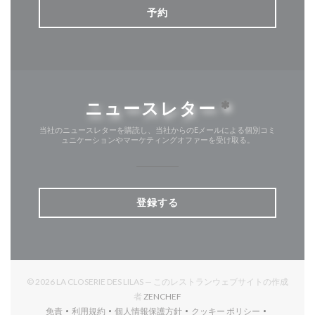
予約
ニュースレター
*
当社のニュースレターを購読し、当社からのEメールによる個別コミ
ュニケーションやマーケティングオファーを受け取る。
登録する
© 2026 LA CLOSERIE DES LILAS — このレストランウェブサイトの作成
((新しいウィンドウで開きます))
者
ZENCHEF
免責
利用規約
個人情報保護方針
クッキー ポリシー