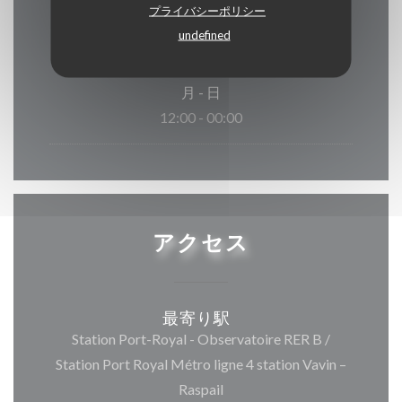
プライバシーポリシー
undefined
月
-
日
12:00 - 00:00
アクセス
最寄り駅
Station Port-Royal - Observatoire RER B /
Station Port Royal Métro ligne 4 station Vavin –
Raspail