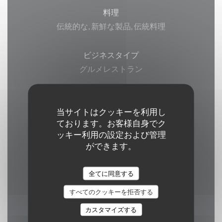
料理
伝統的な, 新鮮な製品, 伝統料理
ビジネスタイプ
グルメレストラン
サービス
当サイトはクッキーを利用し
ベランダ, Wi-Fi, エアコン, , バリアフリーアクセ
ております。お客様自身でク
ス
ッキー利用の設定および管理
ができます。
ご利用可能なお支払い方法
ユニオンペイ, 現金, ビザ, アメックス
全てに同意する
すべてのクッキーを拒否する
カスタマイズする
営業時間