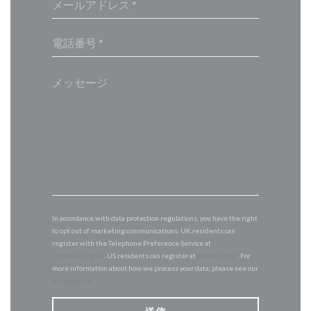
In accordance with data protection regulations, you have the right
to opt out of marketing communications. UK residents can
register with the Telephone Preference Service at
tpsonline.org.uk
. US residents can register at
donotcall.gov
. For
more information about how we process your data, please see our
privacy policy
.