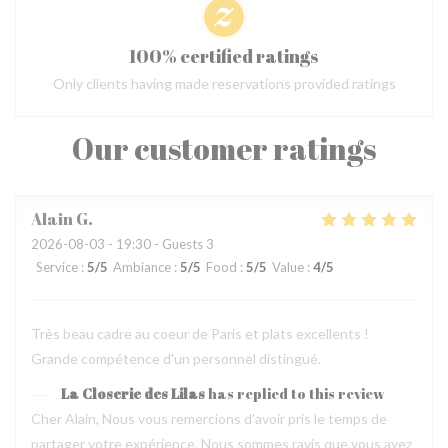
100% certified ratings
Only clients having made reservations provided ratings
Our customer ratings
Alain
G
2026-08-03
- 19:30 - Guests 3
Service
:
5
/5
Ambiance
:
5
/5
Food
:
5
/5
Value
:
4
/5
Très beau cadre au coeur de Paris et plats excellents !
Grande compétence d'un personnel distingué.
La Closerie des Lilas
has replied to this review
Cher Alain, Nous vous remercions d’avoir pris le temps de
partager votre expérience. Nous sommes ravis que vous ayez