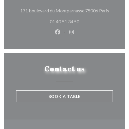
((opens in
171 boulevard du Montparnasse 75006 Paris
01 40 51 34 50
Facebook ((opens in a new wind
Instagram ((opens in a n
Contact us
BOOK A TABLE