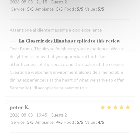
2026-08-03
- 21:15 - Guests 2
Service
:
5
/5
Ambiance
:
5
/5
Food
:
5
/5
Value
:
5
/5
Attenzione al cliente massima e cibo eccellente
La Closerie des Lilas
has replied to this review
Dear Bruno, Thank you for sharing your experience. We are
delighted to know that you appreciated both the
attentiveness of the service and the quality of the cuisine.
Creating a welcoming environment alongside a memorable
dining experience is at the heart of what we strive to offer.
Saremo lieti di accoglierla nuovamente ✨
peter
K
2026-08-03
- 19:45 - Guests 2
Service
:
5
/5
Ambiance
:
4
/5
Food
:
5
/5
Value
:
4
/5