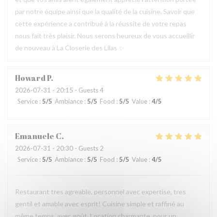
par notre équipe ainsi que la qualité de la cuisine. Savoir que
cette expérience a contribué à la réussite de votre repas
nous fait très plaisir. Nous serons heureux de vous accueillir
de nouveau à La Closerie des Lilas ✨
Howard
P
2026-07-31
- 20:15 - Guests 4
Service
:
5
/5
Ambiance
:
5
/5
Food
:
5
/5
Value
:
4
/5
Emanuele
C
2026-07-31
- 20:30 - Guests 2
Service
:
5
/5
Ambiance
:
5
/5
Food
:
5
/5
Value
:
4
/5
Restaurant tres agreable, personnel avec expertise, tres
gentil et amable avec esprit! Cuisine simple et raffiné au
même temps, avec goût. Location charmante, pour un