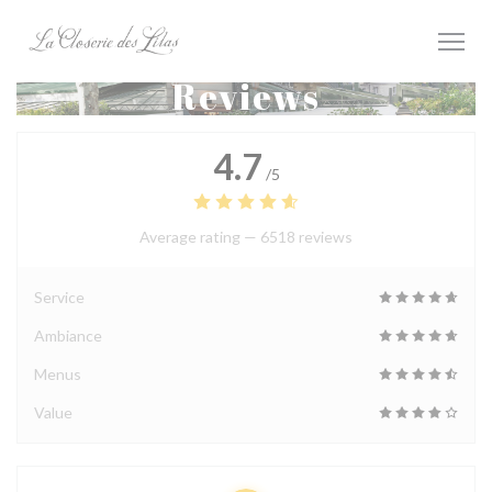
Personalizing your cookie choices
Reviews
4.7
/5
Average rating —
6518 reviews
Service
Ambiance
Menus
Value