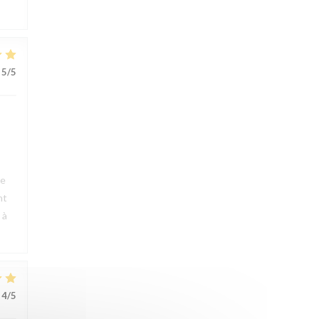
5
/5
ue
nt
 à
4
/5