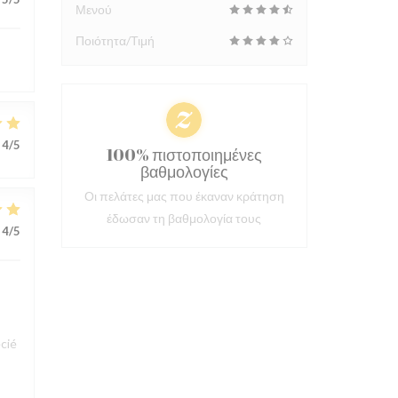
Μενού
Ποιότητα/Τιμή
4
/5
100% πιστοποιημένες
βαθμολογίες
Οι πελάτες μας που έκαναν κράτηση
έδωσαν τη βαθμολογία τους
4
/5
cié