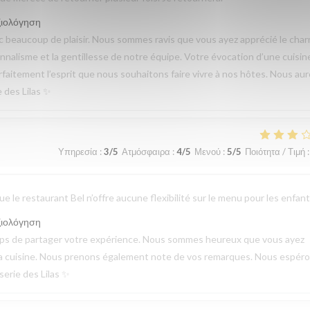
ξιολόγηση
beaucoup de plaisir. Nous sommes ravis que vous ayez apprécié le cha
sionnalisme et la gentillesse de notre équipe. Votre évocation d’une cuisin
parfaitement l’esprit que nous souhaitons faire vivre à nos hôtes. Nous au
e des Lilas ✨
Υπηρεσία
:
3
/5
Ατμόσφαιρα
:
4
/5
Μενού
:
5
/5
Ποιότητα / Τιμή
:
 le restaurant Bel n’offre aucune flexibilité sur le menu pour les enfant
ξιολόγηση
emps de partager votre expérience. Nous sommes heureux que vous ayez
de la cuisine. Nous prenons également note de vos remarques. Nous espér
serie des Lilas ✨