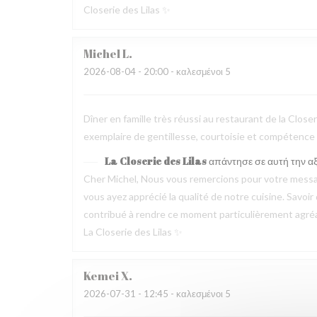
Closerie des Lilas ✨
Michel
L
2026-08-04
- 20:00 - καλεσμένοι 5
Dîner en famille très réussi au restaurant de la Clos
exemplaire de gentillesse, courtoisie et compétence
La Closerie des Lilas
απάντησε σε αυτή την α
Cher Michel, Nous vous remercions pour votre messag
vous ayez apprécié la qualité de notre cuisine. Savoir
contribué à rendre ce moment particulièrement agréable
La Closerie des Lilas ✨
Kemei
X
2026-07-31
- 12:45 - καλεσμένοι 5