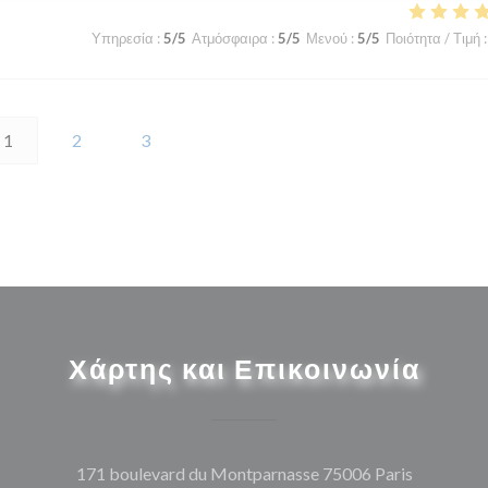
Υπηρεσία
:
5
/5
Ατμόσφαιρα
:
5
/5
Μενού
:
5
/5
Ποιότητα / Τιμή
:
1
2
3
Χάρτης και Επικοινωνία
((ανοίγει
171 boulevard du Montparnasse 75006 Paris