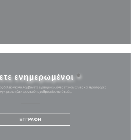
θυρο))
ο παράθυρο))
ετε ενημερωμένοι
*
ς δελτίο για να λαμβάνετε εξατομικευμένες επικοινωνίες και προσφορές
ινγκ μέσω ηλεκτρονικού ταχυδρομείου από εμάς.
ΕΓΓΡΑΦΉ