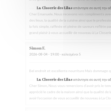
La Closerie des Lilas
απάντησε σε αυτή την α
Cher Emanuele, Nous recevons vos compliments avec 
des lieux, la qualité de la cuisine ainsi que le profes
la fois simple, raffinée et pleine de saveurs reflète 
grand plaisir à vous accueillir de nouveau à La Closeri
Simon
F
2026-08-04
- 19:00 - καλεσμένοι 5
Bel endroit et excellente nourriture Mais dommage que
La Closerie des Lilas
απάντησε σε αυτή την α
Cher Simon, Nous vous remercions d’avoir pris le t
apprécié le cadre de la maison ainsi que la qualité 
avoir l’occasion de vous accueillir de nouveau à La Clo