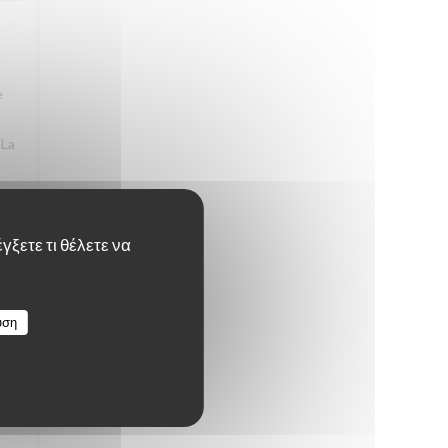
e
 La
γξετε τι θέλετε να
4
/5
υση
4
/5
ps,