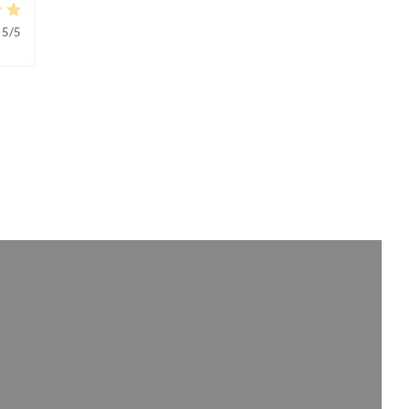
5
/5
 σε νέο παράθυρο))