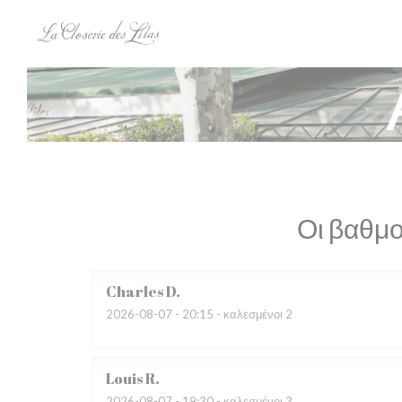
Πίνακας διαχείρισης "Μπισκότων" (Cookies)
Οι βαθμο
Charles
D
2026-08-07
- 20:15 - καλεσμένοι 2
Louis
R
2026-08-07
- 19:30 - καλεσμένοι 3