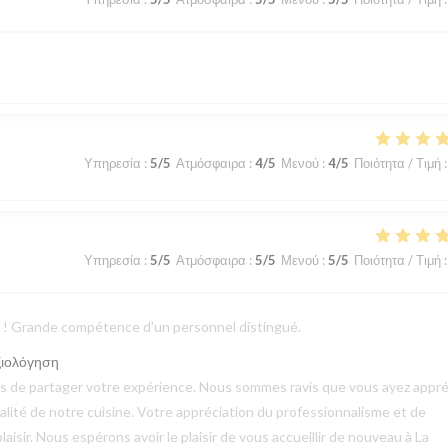
Υπηρεσία
:
5
/5
Ατμόσφαιρα
:
4
/5
Μενού
:
4
/5
Ποιότητα / Τιμή
:
Υπηρεσία
:
5
/5
Ατμόσφαιρα
:
5
/5
Μενού
:
5
/5
Ποιότητα / Τιμή
:
ts ! Grande compétence d'un personnel distingué.
ξιολόγηση
mps de partager votre expérience. Nous sommes ravis que vous ayez appré
qualité de notre cuisine. Votre appréciation du professionnalisme et de
aisir. Nous espérons avoir le plaisir de vous accueillir de nouveau à La