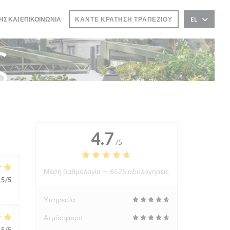
ΗΣ ΚΑΙ ΕΠΙΚΟΙΝΩΝΊΑ
ΚΆΝΤΕ ΚΡΆΤΗΣΗ ΤΡΑΠΕΖΙΟΎ
EL
ς
4.7
/5
Μέση βαθμολογία —
6525 αξιολογήσεις
5
/5
Υπηρεσία
Ατμόσφαιρα
5
/5