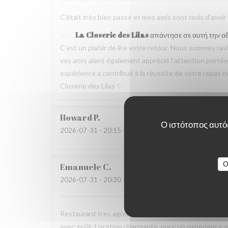
C'était très bien passé et mes amis sont ravis d'avoir
La Closerie des Lilas
απάντησε σε αυτή την α
C’est un plaisir de lire votre retour. Nous sommes ra
vos amis aient également apprécié l’attention portée p
expérience a contribué à la réussite de votre repas no
Closerie des Lilas ✨
Howard
P
Ο ιστότοπος αυτός
2026-07-31
- 20:15 - καλεσμένοι 4
O
Emanuele
C
2026-07-31
- 20:30 - καλεσμένοι 2
Restaurant tres agreable, personnel avec expertise, 
avec goût. Location charmante, pour un experience qu