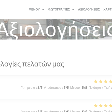
ΜΕΝΟΎ
ΦΩΤΟΓΡΑΦΊΕΣ
ΑΞΙΟΛΟΓΉΣΕΙΣ
ΧΆΡΤ
Αξιολογήσει
λογίες πελατών μας
Υπηρεσία
:
5
/5
Ατμόσφαιρα
:
5
/5
Μενού
:
5
/5
Ποιότητα / Τιμή
:
Υπηρεσία
:
5
/5
Ατμόσφαιρα
:
5
/5
Μενού
:
5
/5
Ποιότητα / Τιμή
: