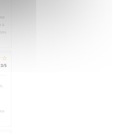
rme
e à
rons
3
/5
s.
ons