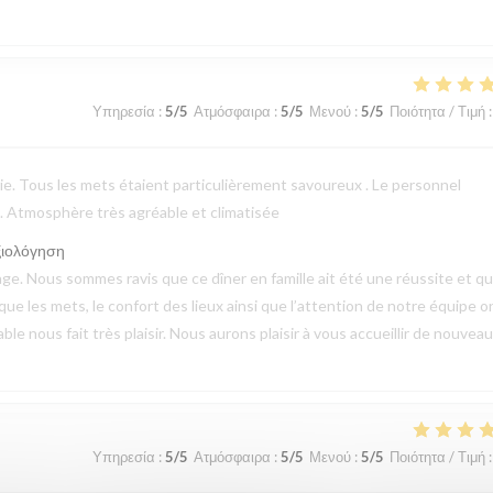
Υπηρεσία
:
5
/5
Ατμόσφαιρα
:
5
/5
Μενού
:
5
/5
Ποιότητα / Τιμή
:
erie. Tous les mets étaient particulièrement savoureux . Le personnel
 . Atmosphère très agréable et climatisée
ξιολόγηση
e. Nous sommes ravis que ce dîner en famille ait été une réussite et q
 que les mets, le confort des lieux ainsi que l’attention de notre équipe o
 nous fait très plaisir. Nous aurons plaisir à vous accueillir de nouveau
Υπηρεσία
:
5
/5
Ατμόσφαιρα
:
5
/5
Μενού
:
5
/5
Ποιότητα / Τιμή
: