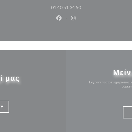
01 40 51 34 50
Facebook ((ανοίγει σε νέο παρά
Instagram ((ανοίγει σε νέ
Μείν
ί μας
Εγγραφείτε στο ενημερωτικό μα
μάρκετ
ΟΎ