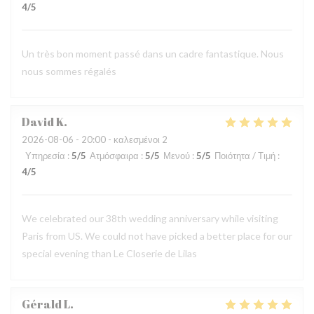
4
/5
Un très bon moment passé dans un cadre fantastique. Nous
nous sommes régalés
David
K
2026-08-06
- 20:00 - καλεσμένοι 2
Υπηρεσία
:
5
/5
Ατμόσφαιρα
:
5
/5
Μενού
:
5
/5
Ποιότητα / Τιμή
:
4
/5
We celebrated our 38th wedding anniversary while visiting
Paris from US. We could not have picked a better place for our
special evening than Le Closerie de Lilas
Gérald
L