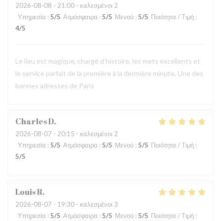
2026-08-08
- 21:00 - καλεσμένοι 2
Υπηρεσία
:
5
/5
Ατμόσφαιρα
:
5
/5
Μενού
:
5
/5
Ποιότητα / Τιμή
:
4
/5
Le lieu est magique, chargé d’histoire, les mets excellents et
le service parfait de la première à la dermière minute. Une des
bonnes adresses de Paris
Charles
D
2026-08-07
- 20:15 - καλεσμένοι 2
Υπηρεσία
:
5
/5
Ατμόσφαιρα
:
5
/5
Μενού
:
5
/5
Ποιότητα / Τιμή
:
5
/5
Louis
R
2026-08-07
- 19:30 - καλεσμένοι 3
Υπηρεσία
:
5
/5
Ατμόσφαιρα
:
5
/5
Μενού
:
5
/5
Ποιότητα / Τιμή
: