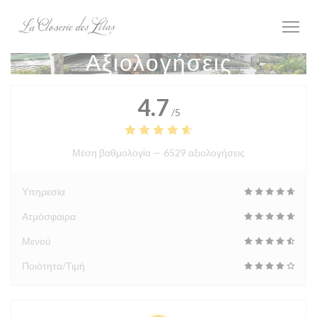
Πίνακας διαχείρισης "Μπισκότων" (Cookies)
Αξιολογήσεις
4.7
/5
Μέση βαθμολογία —
6529 αξιολογήσεις
Υπηρεσία
Ατμόσφαιρα
Μενού
Ποιότητα/Τιμή