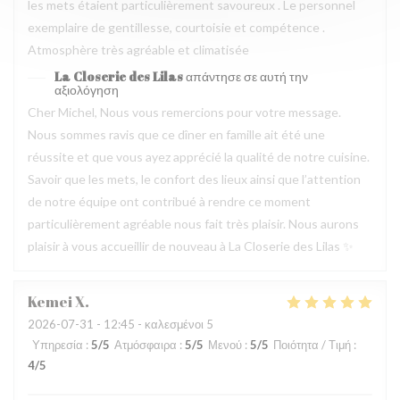
les mets étaient particulièrement savoureux . Le personnel
exemplaire de gentillesse, courtoisie et compétence .
Atmosphère très agréable et climatisée
La Closerie des Lilas
απάντησε σε αυτή την
αξιολόγηση
Cher Michel, Nous vous remercions pour votre message.
Nous sommes ravis que ce dîner en famille ait été une
réussite et que vous ayez apprécié la qualité de notre cuisine.
Savoir que les mets, le confort des lieux ainsi que l’attention
de notre équipe ont contribué à rendre ce moment
particulièrement agréable nous fait très plaisir. Nous aurons
plaisir à vous accueillir de nouveau à La Closerie des Lilas ✨
Kemei
X
2026-07-31
- 12:45 - καλεσμένοι 5
Υπηρεσία
:
5
/5
Ατμόσφαιρα
:
5
/5
Μενού
:
5
/5
Ποιότητα / Τιμή
:
4
/5