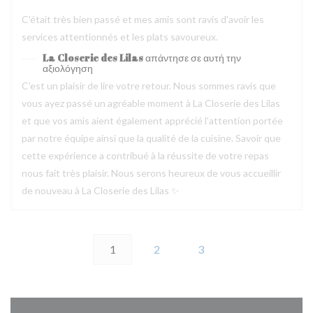
C'était très bien passé et mes amis sont ravis d'avoir les
services attentionnés et les plats savoureux.
La Closerie des Lilas
απάντησε σε αυτή την
αξιολόγηση
C’est un plaisir de lire votre retour. Nous sommes ravis que
vous ayez passé un agréable moment à La Closerie des Lilas
et que vos amis aient également apprécié l’attention portée
par notre équipe ainsi que la qualité de la cuisine. Savoir que
cette expérience a contribué à la réussite de votre repas
nous fait très plaisir. Nous serons heureux de vous accueillir
de nouveau à La Closerie des Lilas ✨
1
2
3