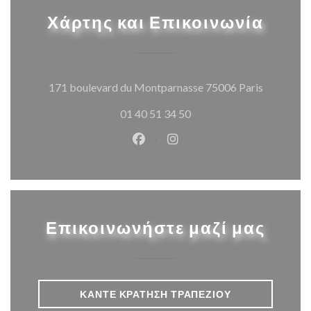
Χάρτης και Επικοινωνία
((ανοίγει
171 boulevard du Montparnasse 75006 Paris
01 40 51 34 50
Facebook ((ανοίγει σε νέο παρά
Instagram ((ανοίγει σε νέ
Επικοινωνήστε μαζί μας
ΚΆΝΤΕ ΚΡΆΤΗΣΗ ΤΡΑΠΕΖΙΟΎ