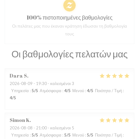
100% πιστοποιημένες βαθμολογίες
Οι πελάτες μας που έκαναν κράτηση έδωσαν τη βαθμολογία
τους
Οι βαθμολογίες πελατών μας
Dara
S
2026-08-09
- 19:30 - καλεσμένοι 3
Υπηρεσία
:
5
/5
Ατμόσφαιρα
:
4
/5
Μενού
:
4
/5
Ποιότητα / Τιμή
:
4
/5
Simon
K
2026-08-08
- 21:00 - καλεσμένοι 5
Υπηρεσία
:
5
/5
Ατμόσφαιρα
:
5
/5
Μενού
:
5
/5
Ποιότητα / Τιμή
: