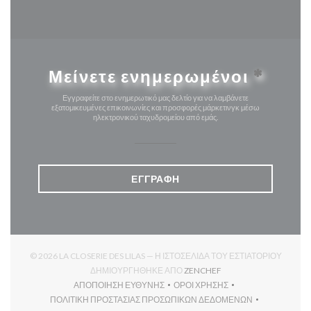
Μείνετε ενημερωμένοι
*
Εγγραφείτε στο ενημερωτικό μας δελτίο για να λαμβάνετε
εξατομικευμένες επικοινωνίες και προσφορές μάρκετινγκ μέσω
ηλεκτρονικού ταχυδρομείου από εμάς.
ΕΓΓΡΑΦΉ
© 2026 LA CLOSERIE DES LILAS — Η ΙΣΤΟΣΕΛΊΔΑ ΤΟΥ ΕΣΤΙΑΤΟΡΊΟΥ
((ΑΝΟΊΓΕΙ ΣΕ ΝΈΟ ΠΑΡ
ΔΗΜΙΟΥΡΓΉΘΗΚΕ ΑΠΌ
ZENCHEF
ΑΠΟΠΟΊΗΣΗ ΕΥΘΎΝΗΣ
ΌΡΟΙ ΧΡΉΣΗΣ
((ΑΝΟΊΓΕΙ ΣΕ ΝΈΟ ΠΑΡΆΘΥΡΟ))
((ΑΝΟΊΓΕΙ ΣΕ ΝΈΟ ΠΑΡΆΘΥ
ΠΟΛΙΤΙΚΉ ΠΡΟΣΤΑΣΊΑΣ ΠΡΟΣΩΠΙΚΏΝ ΔΕΔΟΜΈΝΩΝ
((ΑΝΟΊΓΕΙ ΣΕ ΝΈΟ ΠΑΡΆΘΥΡΟ))