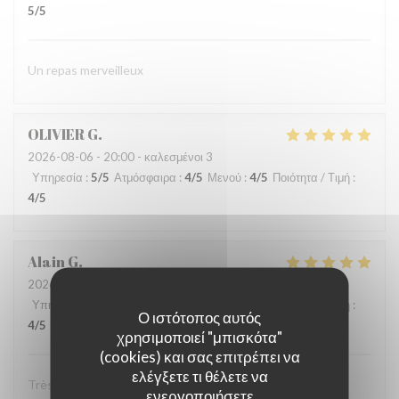
5
/5
Un repas merveilleux
OLIVIER
G
2026-08-06
- 20:00 - καλεσμένοι 3
Υπηρεσία
:
5
/5
Ατμόσφαιρα
:
4
/5
Μενού
:
4
/5
Ποιότητα / Τιμή
:
4
/5
Alain
G
2026-08-03
- 19:30 - καλεσμένοι 3
Υπηρεσία
:
5
/5
Ατμόσφαιρα
:
5
/5
Μενού
:
5
/5
Ποιότητα / Τιμή
:
Ο ιστότοπος αυτός
4
/5
χρησιμοποιεί "μπισκότα"
(cookies) και σας επιτρέπει να
ελέγξετε τι θέλετε να
Très beau cadre au coeur de Paris et plats excellents !
ενεργοποιήσετε