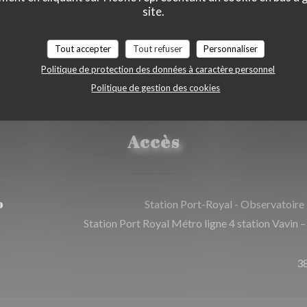
site.
 Express
Tout accepter
Tout refuser
Personnaliser
Politique de protection des données à caractère personnel
Politique de gestion des cookies
Accès
o
Station Port-Royal - Observatoire
Station Port Royal Métro ligne 4 station Vavin –
3