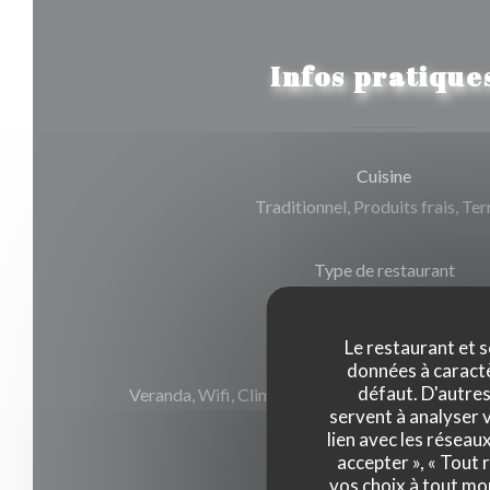
Infos pratique
Cuisine
Traditionnel, Produits frais, Ter
Type de restaurant
Restaurant Gastronomique
Le restaurant et s
Services
données à caractèr
défaut. D'autres
Veranda, Wifi, Climatisation, Service voiturier, 
servent à analyser v
mobilité réduite
lien avec les réseau
accepter », « Tout
vos choix à tout mo
Moyens de paiement