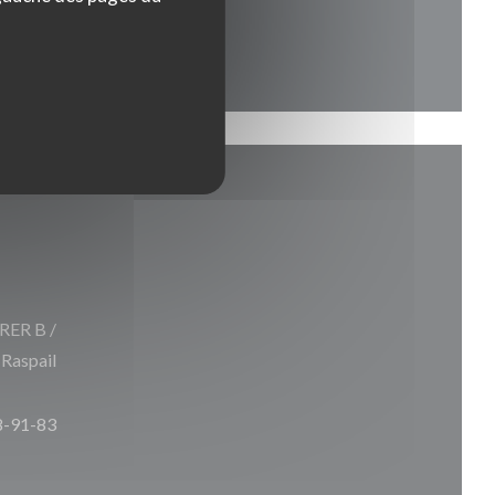
 RER B /
 Raspail
8-91-83