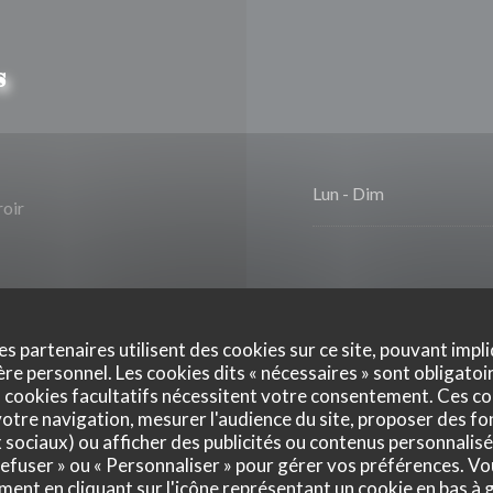
s
Lun
-
Dim
roir
es partenaires utilisent des cookies sur ce site, pouvant impli
e personnel. Les cookies dits « nécessaires » sont obligatoir
 cookies facultatifs nécessitent votre consentement. Ces co
Accès aux personnes à
otre navigation, mesurer l'audience du site, proposer des fon
x sociaux) ou afficher des publicités ou contenus personnalisé
 refuser » ou « Personnaliser » pour gérer vos préférences. V
ment en cliquant sur l'icône représentant un cookie en bas à