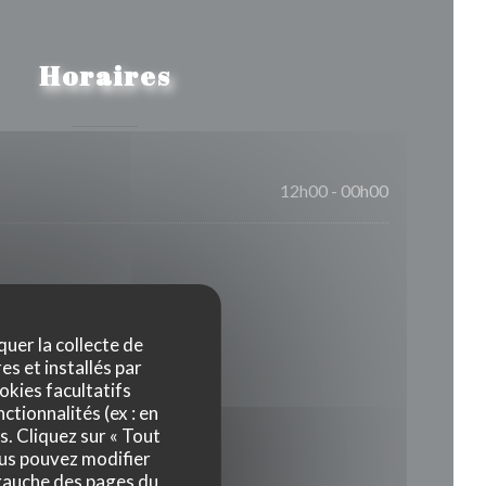
Horaires
12h00 - 00h00
quer la collecte de
es et installés par
okies facultatifs
ctionnalités (ex : en
s. Cliquez sur « Tout
ous pouvez modifier
 gauche des pages du