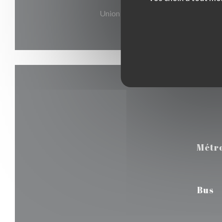
Union Pay , Espèces, Visa, American
Métr
Bus