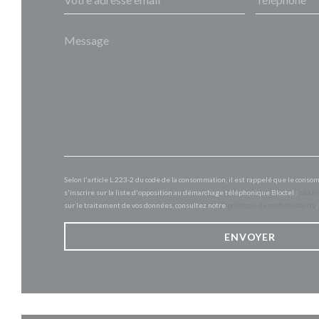
Selon l'article L.223-2 du code de la consommation, il est rappelé que le conso
s'inscrire sur la liste d'opposition au démarchage téléphonique Bloctel :
blocte
sur le traitement de vos données, consultez notre
politique de confidentialité
.