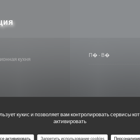
ция
П�
-
В�
ционная кухня
п для инвалидов
льзует кукис и позволяет вам контролировать сервисы ко
активировать
все активировать
Запретить использование cookies
Персонализи
erican Express