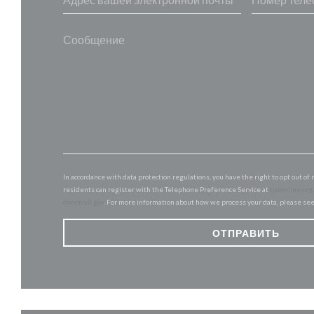
In accordance with data protection regulations, you have the right to opt out 
residents can register with the Telephone Preference Service at
tpsonline.org
donotcall.gov
. For more information about how we process your data, please se