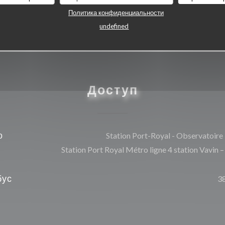
Политика конфиденциальности
undefined
Доступ
о
Station Port-Royal - Observatoire
Station Port Royal Métro ligne 4 station Vavin –
бус
3