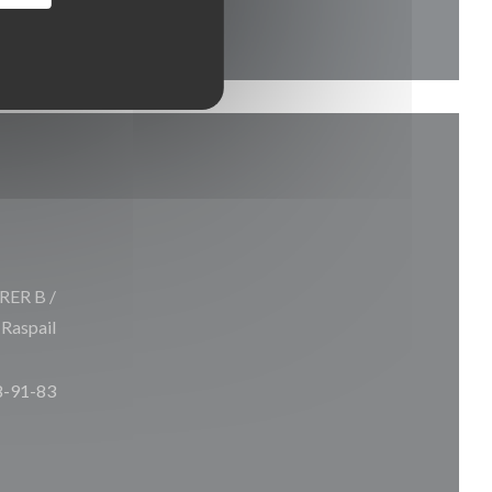
 RER B /
 Raspail
8-91-83