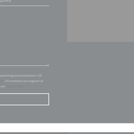
of marketing communications. UK
.uk
. US residents can register at
e our
privacy policy
.