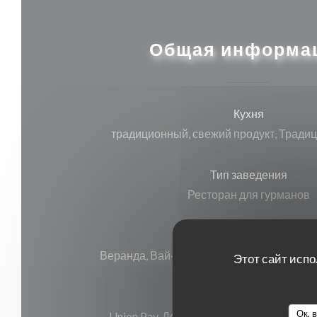
Общая информа
Кухня
традиционный, свежий продукт, Тради
Тип заведения
Ресторан для гурманов
Услуги
Веранда, Вай-фай, Кондиционер, , Досту
Этот сайт испо
Способы оплаты
Ок, 
Union Pay, Денежные средства, виза, Am