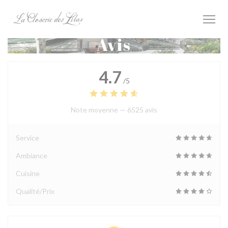
Personnalisation de vos choix en matière de cookies
Avis
4.7
/5
Note moyenne —
6525 avis
Service
Ambiance
Cuisine
Qualité/Prix