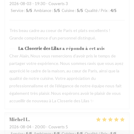
2026-08-03
- 19:30 - Couverts 3
Service
:
5
/5
Ambiance
:
5
/5
Cuisine
:
5
/5
Qualité / Prix
:
4
/5
Très beau cadre au coeur de Paris et plats excellents !
Grande compétence d'un personnel distingué.
La Closerie des Lilas
a répondu à cet avis
Cher Alain, Nous vous remercions d’avoir pris le temps de
partager votre expérience. Nous sommes ravis que vous ayez
apprécié le cadre de la maison, au cœur de Paris, ainsi que la
qualité de notre cuisine. Votre appréciation du
professionnalisme et de l’élégance de notre équipe nous fait
également très plaisir. Nous espérons avoir le plaisir de vous
accueillir de nouveau à La Closerie des Lilas ✨
Michel
L
2026-08-04
- 20:00 - Couverts 5
Service
:
5
/5
Ambiance
:
5
/5
Cuisine
:
5
/5
Qualité / Prix
:
5
/5