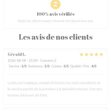
100% avis vérifiés
Seuls les clients ayant réservé ont laissé leur avis
Les avis de nos clients
Gérald
L
2026-08-08
- 21:00 - Couverts 2
Service
:
5
/5
Ambiance
:
5
/5
Cuisine
:
5
/5
Qualité / Prix
:
4
/5
Le lieu est magique, chargé d’histoire, les mets excellents et
le service parfait de la première à la dermière minute. Une des
bonnes adresses de Paris