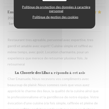
Politique de protection des données à caractère
personnel
Emanuele
C
Politique de gestion des cookies
2026-07-31
- 20:30 - Couverts 2
Service
:
5
/5
Ambiance
:
5
/5
Cuisine
:
5
/5
Qualité / Prix
:
4
/5
Restaurant tres agreable, personnel avec expertise, tres
gentil et amable avec esprit! Cuisine simple et raffiné au
même temps, avec goût. Location charmante, pour un
experience que merece de retourner plusieur fois. Je
retournerai
La Closerie des Lilas
a répondu à cet avis
Cher Emanuele, Nous recevons vos compliments avec
beaucoup de plaisir. Nous sommes ravis que vous ayez
apprécié le charme des lieux, la qualité de la cuisine ainsi que
le professionnalisme et la gentillesse de notre équipe. Votre
évocation d’une cuisine à la fois simple, raffinée et pleine de