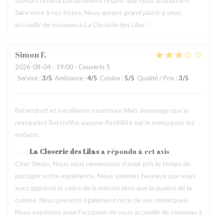
saveurs reflète parfaitement l’esprit que nous souhaitons
faire vivre à nos hôtes. Nous aurons grand plaisir à vous
accueillir de nouveau à La Closerie des Lilas ✨
Simon
F
2026-08-04
- 19:00 - Couverts 5
Service
:
3
/5
Ambiance
:
4
/5
Cuisine
:
5
/5
Qualité / Prix
:
3
/5
Bel endroit et excellente nourriture Mais dommage que le
restaurant Bel n’offre aucune flexibilité sur le menu pour les
enfants.
La Closerie des Lilas
a répondu à cet avis
Cher Simon, Nous vous remercions d’avoir pris le temps de
partager votre expérience. Nous sommes heureux que vous
ayez apprécié le cadre de la maison ainsi que la qualité de la
cuisine. Nous prenons également note de vos remarques.
Nous espérons avoir l’occasion de vous accueillir de nouveau à