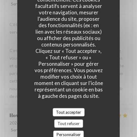
Service
:
5
/5
Ambiance
:
5
/5
Cuisine
:
5
/5
Qualité / Prix
:
4
/5
facultatifs servent à analyser
votre navigation, mesurer
l'audience du site, proposer
C'était très bien passé et mes amis sont ravis d'avoir les
des fonctionnalités (ex : en
lien avec les réseaux sociaux)
services attentionnés et les plats savoureux.
ou afficher des publicités ou
La Closerie des Lilas
a répondu à cet avis
contenus personnalisés.
Cliquez sur « Tout accepter »,
C’est un plaisir de lire votre retour. Nous sommes ravis que
« Tout refuser » ou «
vous ayez passé un agréable moment à La Closerie des Lilas
Personnaliser » pour gérer
et que vos amis aient également apprécié l’attention portée
vos préférences. Vous pouvez
par notre équipe ainsi que la qualité de la cuisine. Savoir que
modifier vos choix à tout
cette expérience a contribué à la réussite de votre repas
moment en cliquant sur l'icône
nous fait très plaisir. Nous serons heureux de vous accueillir
représentant un cookie en bas
à gauche des pages du site.
de nouveau à La Closerie des Lilas ✨
Tout accepter
Howard
P
2026-07-31
- 20:15 - Couverts 4
Tout refuser
Service
:
5
/5
Ambiance
:
5
/5
Cuisine
:
5
/5
Qualité / Prix
:
4
/5
Personnaliser